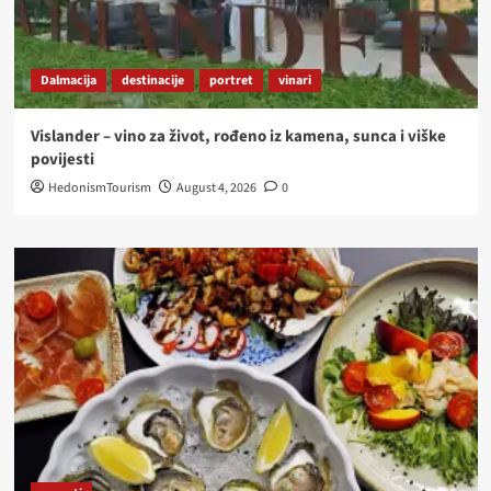
Dalmacija
destinacije
portret
vinari
Vislander – vino za život, rođeno iz kamena, sunca i viške
povijesti
HedonismTourism
August 4, 2026
0