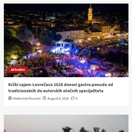
PLITVICE
PEMACULTURE
RETREAT
–
I
VI
MOŽETE
POSTATI
DIO
PRIČE
aktualno
Krčki sajam-Lovrečava 2026 donosi gastro ponudu od
tradicionalnih do autorskih otočnih specijaliteta
HedonismTourism
August 8, 2026
0