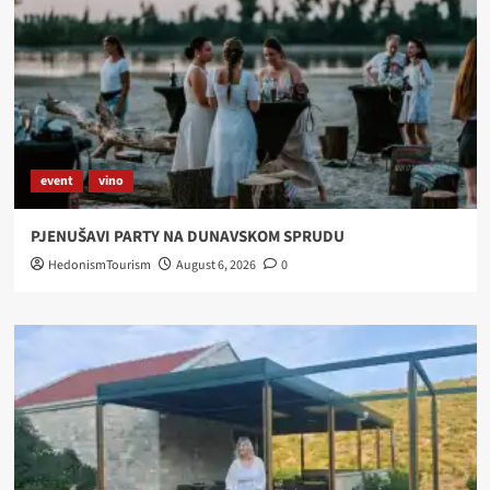
event
vino
PJENUŠAVI PARTY NA DUNAVSKOM SPRUDU
HedonismTourism
August 6, 2026
0