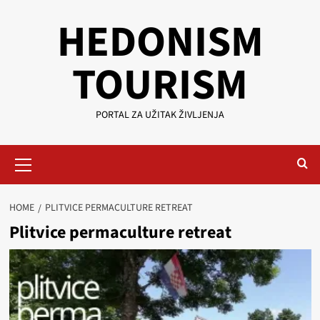
Skip
HEDONISM
to
content
TOURISM
PORTAL ZA UŽITAK ŽIVLJENJA
Primary
Menu
HOME
PLITVICE PERMACULTURE RETREAT
Plitvice permaculture retreat