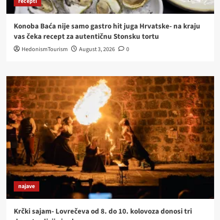
recepti
Konoba Baća nije samo gastro hit juga Hrvatske- na kraju
vas čeka recept za autentičnu Stonsku tortu
HedonismTourism
August 3, 2026
0
najave
Krčki sajam- Lovrečeva od 8. do 10. kolovoza donosi tri