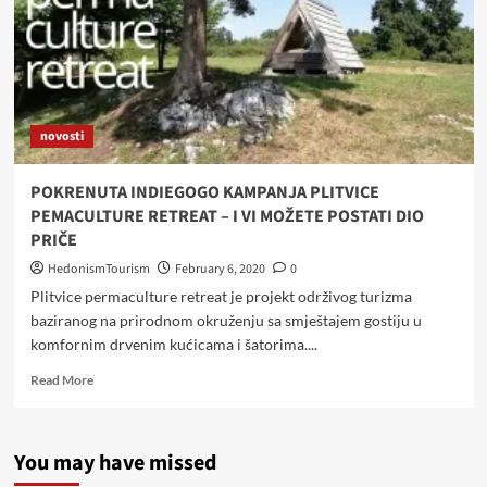
novosti
POKRENUTA INDIEGOGO KAMPANJA PLITVICE
PEMACULTURE RETREAT – I VI MOŽETE POSTATI DIO
PRIČE
HedonismTourism
February 6, 2020
0
Plitvice permaculture retreat je projekt održivog turizma
baziranog na prirodnom okruženju sa smještajem gostiju u
komfornim drvenim kućicama i šatorima....
Read
Read More
more
about
POKRENUTA
You may have missed
INDIEGOGO
KAMPANJA