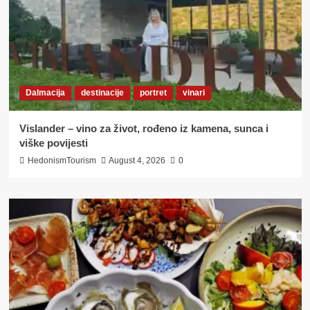
Dalmacija
destinacije
portret
vinari
Vislander – vino za život, rođeno iz kamena, sunca i
viške povijesti
HedonismTourism
August 4, 2026
0