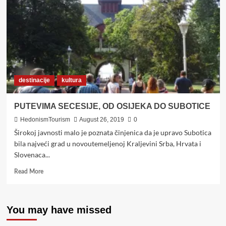
PODUNAVLJA
destinacije
kultura
PUTEVIMA SECESIJE, OD OSIJEKA DO SUBOTICE
HedonismTourism
August 26, 2019
0
Širokoj javnosti malo je poznata činjenica da je upravo Subotica
bila najveći grad u novoutemeljenoj Kraljevini Srba, Hrvata i
Slovenaca...
Read
Read More
more
about
PUTEVIMA
You may have missed
SECESIJE,
OD