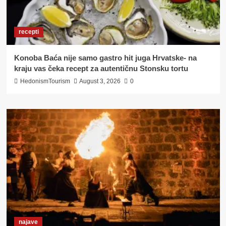
recepti
Konoba Baća nije samo gastro hit juga Hrvatske- na
kraju vas čeka recept za autentičnu Stonsku tortu
HedonismTourism
August 3, 2026
0
najave