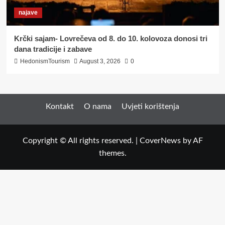
najave
Krčki sajam- Lovrečeva od 8. do 10. kolovoza donosi tri
dana tradicije i zabave
HedonismTourism
August 3, 2026
0
Kontakt
O nama
Uvjeti korištenja
Copyright © All rights reserved.
|
CoverNews
by AF
themes.