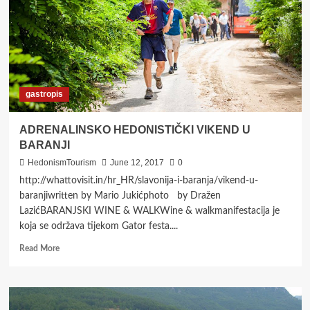
I
NOVOM
SADU
gastropis
ADRENALINSKO HEDONISTIČKI VIKEND U
BARANJI
HedonismTourism
June 12, 2017
0
http://whattovisit.in/hr_HR/slavonija-i-baranja/vikend-u-
baranjiwritten by Mario Jukićphoto by Dražen
LazićBARANJSKI WINE & WALKWine & walkmanifestacija je
koja se održava tijekom Gator festa....
Read
Read More
more
about
ADRENALINSKO
HEDONISTIČKI