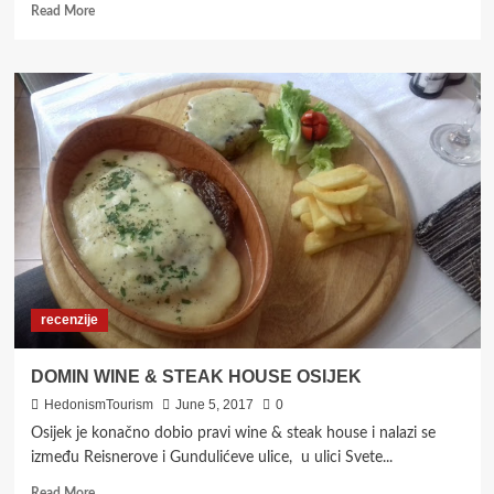
Read
Read More
more
about
KRAFT
LOKATOR
recenzije
DOMIN WINE & STEAK HOUSE OSIJEK
HedonismTourism
June 5, 2017
0
Osijek je konačno dobio pravi wine & steak house i nalazi se
između Reisnerove i Gundulićeve ulice, u ulici Svete...
Read
Read More