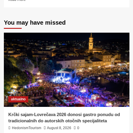
more
about
DOMIN
You may have missed
WINE
&
STEAK
HOUSE
OSIJEK
aktualno
Krčki sajam-Lovrečava 2026 donosi gastro ponudu od
tradicionalnih do autorskih otočnih specijaliteta
HedonismTourism
August 8, 2026
0