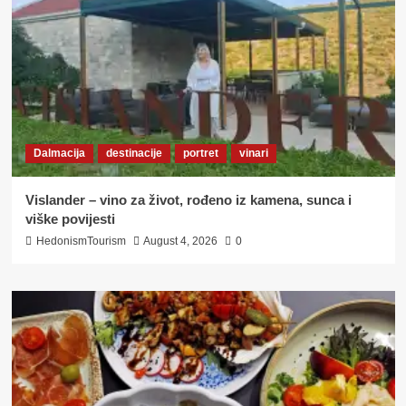
Dalmacija
destinacije
portret
vinari
Vislander – vino za život, rođeno iz kamena, sunca i
viške povijesti
HedonismTourism
August 4, 2026
0