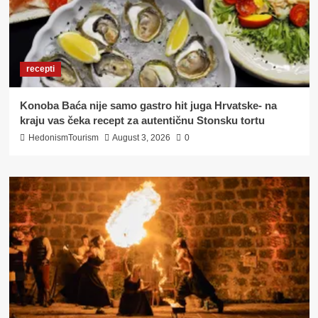
recepti
Konoba Baća nije samo gastro hit juga Hrvatske- na
kraju vas čeka recept za autentičnu Stonsku tortu
HedonismTourism
August 3, 2026
0