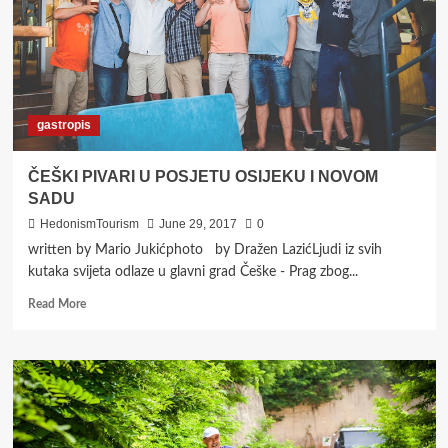
gastropis
ČEŠKI PIVARI U POSJETU OSIJEKU I NOVOM
SADU
HedonismTourism
June 29, 2017
0
written by Mario Jukićphoto by Dražen LazićLjudi iz svih
kutaka svijeta odlaze u glavni grad Češke - Prag zbog...
Read
Read More
more
about
ČEŠKI
PIVARI
U
POSJETU
OSIJEKU