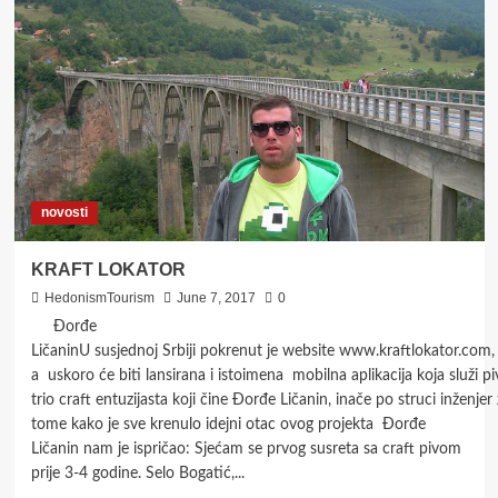
VIKEND
U
BARANJI
novosti
KRAFT LOKATOR
HedonismTourism
June 7, 2017
0
Đorđe
LičaninU susjednoj Srbiji pokrenut je website www.kraftlokator.com,
a uskoro će biti lansirana i istoimena mobilna aplikacija koja služi pivs
trio craft entuzijasta koji čine Đorđe Ličanin, inače po struci inženj
tome kako je sve krenulo idejni otac ovog projekta Đorđe
Ličanin nam je ispričao: Sjećam se prvog susreta sa craft pivom
prije 3-4 godine. Selo Bogatić,...