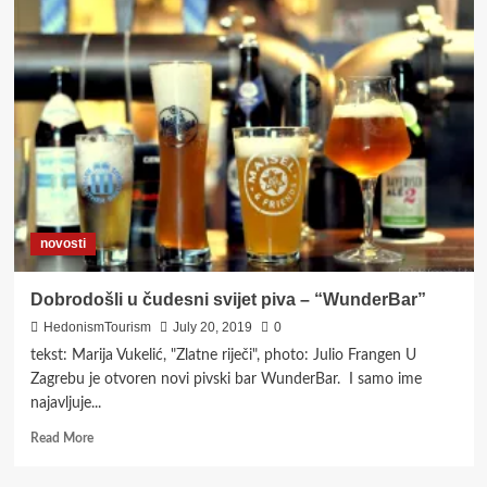
BEER
FESTIVAL
U
VALPOVU
–
ZANATSKA
PIVA
U
DVORCU
PRANDAU
NORMANN
novosti
Dobrodošli u čudesni svijet piva – “WunderBar”
HedonismTourism
July 20, 2019
0
tekst: Marija Vukelić, "Zlatne riječi", photo: Julio Frangen U
Zagrebu je otvoren novi pivski bar WunderBar. I samo ime
najavljuje...
Read
Read More
more
about