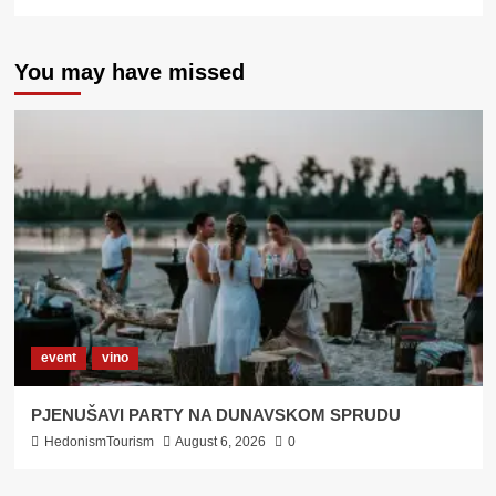
more
about
EDUKATIVNO
You may have missed
–
HEDONISTIČKI
PIVSKI
PUB
QUIZZ
U
KANUU
event
vino
PJENUŠAVI PARTY NA DUNAVSKOM SPRUDU
HedonismTourism
August 6, 2026
0