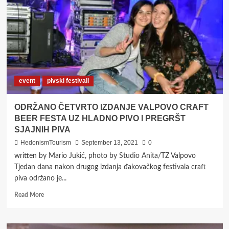
NOVA
OSJEČKA
CRAFT
PIVOVARA
event
pivski festivali
ODRŽANO ČETVRTO IZDANJE VALPOVO CRAFT
BEER FESTA UZ HLADNO PIVO I PREGRŠT
SJAJNIH PIVA
HedonismTourism
September 13, 2021
0
written by Mario Jukić, photo by Studio Anita/TZ Valpovo
Tjedan dana nakon drugog izdanja đakovačkog festivala craft
piva održano je...
Read
Read More
more
about
ODRŽANO