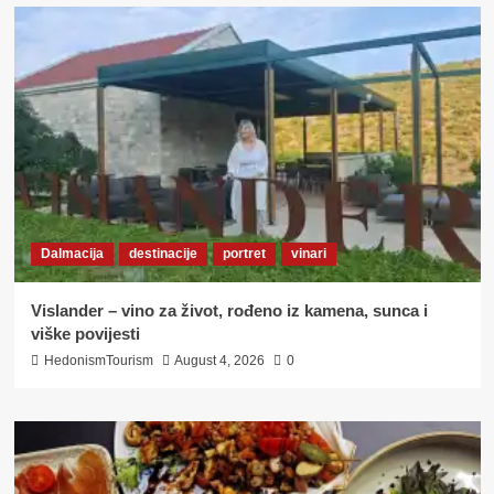
Dalmacija
destinacije
portret
vinari
Vislander – vino za život, rođeno iz kamena, sunca i
viške povijesti
HedonismTourism
August 4, 2026
0