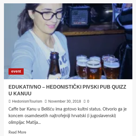
Dobrodošli
u
čudesni
svijet
piva
–
“WunderBar”
event
EDUKATIVNO – HEDONISTIČKI PIVSKI PUB QUIZZ
U KANUU
HedonismTourism
November 30, 2018
0
Caffe bar Kanu u Belišću ima gotovo kultni status. Otvorio ga je
koncem osamdesetih najtrofejniji hrvatski (i jugoslavenski)
olimpijac Matija...
Read
Read More