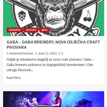
aktualno
novosti
pivo
GABA – GABA BREWERY, NOVA OSJEČKA CRAFT
PIVOVARA
HedonismTourism
June 13, 2023
0
Osijek je odnedavno bogatiji za novu craft pivovaru. Gaba –
Gaba brewery pokrenuo je dugogodišnji homebrewer i član
udruge Panonski...
Read
Read More
more
about
GABA
–
GABA
BREWERY,