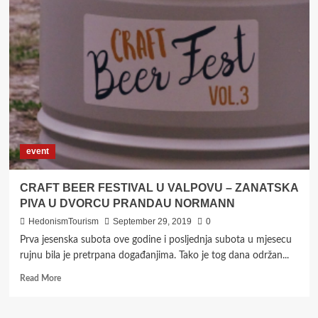
ČETVRTO
IZDANJE
VALPOVO
CRAFT
BEER
FESTA
UZ
HLADNO
PIVO
I
PREGRŠT
event
SJAJNIH
PIVA
CRAFT BEER FESTIVAL U VALPOVU – ZANATSKA
PIVA U DVORCU PRANDAU NORMANN
HedonismTourism
September 29, 2019
0
Prva jesenska subota ove godine i posljednja subota u mjesecu
rujnu bila je pretrpana događanjima. Tako je tog dana održan...
Read
Read More
more
about
CRAFT