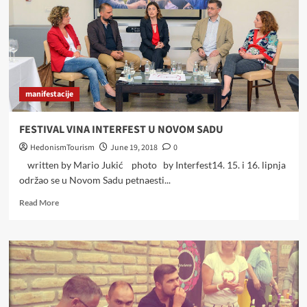
manifestacije
FESTIVAL VINA INTERFEST U NOVOM SADU
HedonismTourism
June 19, 2018
0
written by Mario Jukić photo by Interfest14. 15. i 16. lipnja
održao se u Novom Sadu petnaesti...
Read
Read More
more
about
FESTIVAL
VINA
INTERFEST
U
NOVOM
SADU