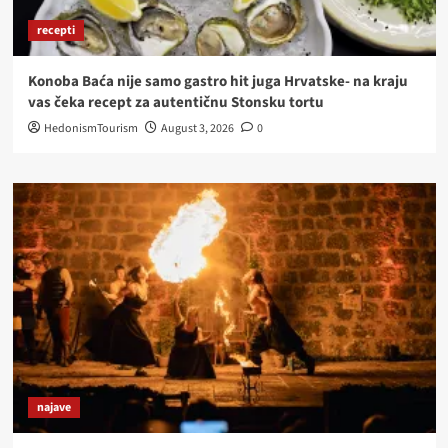
recepti
Konoba Baća nije samo gastro hit juga Hrvatske- na kraju
vas čeka recept za autentičnu Stonsku tortu
HedonismTourism
August 3, 2026
0
najave