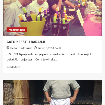
manifestacije
GATOR FEST U BARANJI
HedonismTourism
June 13, 2018
0
8.9. i 10. lipnja održan je peti po redu Gator fest u Baranji. U
petak 8. lipnja upriličena je vinska...
Read
Read More
more
about
GATOR
FEST
U
BARANJI