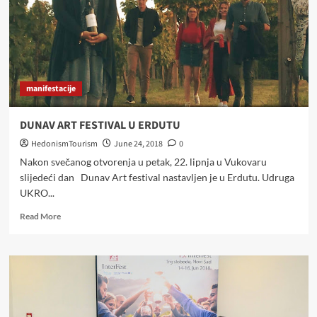
manifestacije
DUNAV ART FESTIVAL U ERDUTU
HedonismTourism
June 24, 2018
0
Nakon svečanog otvorenja u petak, 22. lipnja u Vukovaru
slijedeći dan Dunav Art festival nastavljen je u Erdutu. Udruga
UKRO...
Read
Read More
more
about
DUNAV
ART
FESTIVAL
U
ERDUTU