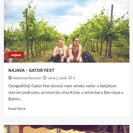
–
OTKRIJTE
SKRIVENU
DRAŽ
BARANJE
najave
NAJAVA – GATOR FEST
HedonismTourism
June 2, 2018
0
Ovogodišnji Gator fest donosi nam vinsku večer u beljskom
starom podrumu, promociju vina Kolar u wine baru Barrique u
Batini...
Read
Read More
more
about
NAJAVA
–