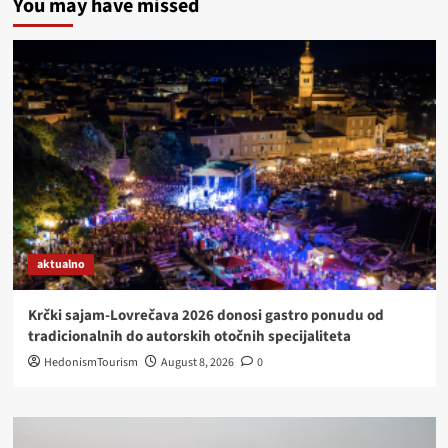
You may have missed
SIRA
I
VINA
U
DVORCU
NORMANN
PRANDAU
aktualno
Krčki sajam-Lovrečava 2026 donosi gastro ponudu od
tradicionalnih do autorskih otočnih specijaliteta
HedonismTourism
August 8, 2026
0