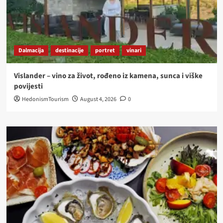
Dalmacija
destinacije
portret
vinari
Vislander – vino za život, rođeno iz kamena, sunca i viške
povijesti
HedonismTourism
August 4, 2026
0