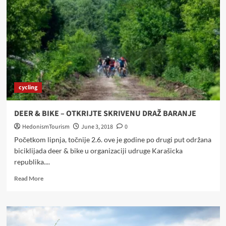
TRADICIJE,
VINAR,
GAJDAŠ
I
MAJSTOR
TRADICIJSKIH
JELA
–
FILIP
cycling
GOLUBOV
CAR
DEER & BIKE – OTKRIJTE SKRIVENU DRAŽ BARANJE
HedonismTourism
June 3, 2018
0
Početkom lipnja, točnije 2.6. ove je godine po drugi put održana
biciklijada deer & bike u organizaciji udruge Karašicka
republika....
Read
Read More
more
about
DEER
&
BIKE