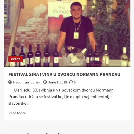
GATOR
FEST
event
FESTIVAL SIRA I VINA U DVORCU NORMANN PRANDAU
HedonismTourism
June 1, 2018
0
U srijedu, 30. svibnja u valpovačkom dvorcu Normann
Prandau održao se festival koji je okupio najeminentnije
slavonsko...
Read
Read More
more
about
FESTIVAL