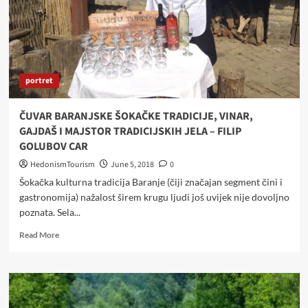
portret
ČUVAR BARANJSKE ŠOKAČKE TRADICIJE, VINAR,
GAJDAŠ I MAJSTOR TRADICIJSKIH JELA – FILIP
GOLUBOV CAR
HedonismTourism
June 5, 2018
0
Šokačka kulturna tradicija Baranje (čiji značajan segment čini i
gastronomija) nažalost širem krugu ljudi još uvijek nije dovoljno
poznata. Sela...
Read
Read More
more
about
ČUVAR
BARANJSKE
ŠOKAČKE