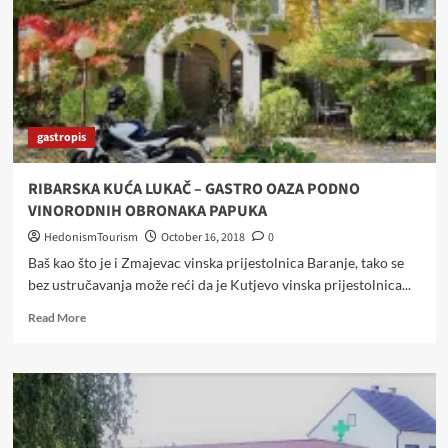
OKUSA
gastropis
RIBARSKA KUĆA LUKAČ – GASTRO OAZA PODNO
VINORODNIH OBRONAKA PAPUKA
HedonismTourism
October 16, 2018
0
Baš kao što je i Zmajevac vinska prijestolnica Baranje, tako se
bez ustručavanja može reći da je Kutjevo vinska prijestolnica...
Read
Read More
more
about
RIBARSKA
KUĆA
LUKAČ
–
GASTRO