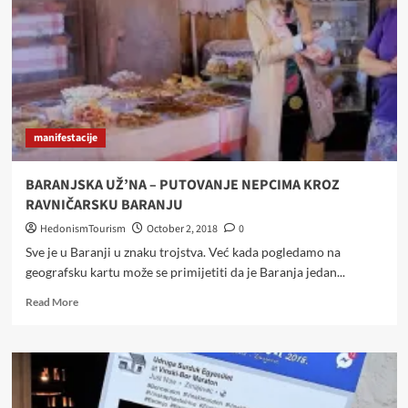
FESTU
U
LUGU
manifestacije
BARANJSKA UŽ’NA – PUTOVANJE NEPCIMA KROZ
RAVNIČARSKU BARANJU
HedonismTourism
October 2, 2018
0
Sve je u Baranji u znaku trojstva. Već kada pogledamo na
geografsku kartu može se primijetiti da je Baranja jedan...
Read
Read More
more
about
BARANJSKA
UŽ’NA
–
PUTOVANJE