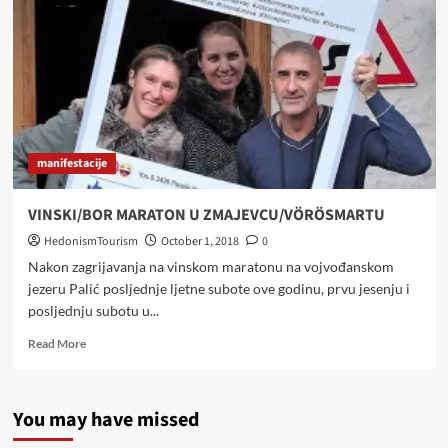
NEPCIMA
KROZ
RAVNIČARSKU
BARANJU
manifestacije
VINSKI/BOR MARATON U ZMAJEVCU/VÖRÖSMARTU
HedonismTourism
October 1, 2018
0
Nakon zagrijavanja na vinskom maratonu na vojvođanskom
jezeru Palić posljednje ljetne subote ove godinu, prvu jesenju i
posljednju subotu u...
Read
Read More
more
about
VINSKI/BOR
You may have missed
MARATON
U