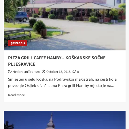
OAZA
PODNO
VINORODNIH
OBRONAKA
PAPUKA
gastropis
PIZZA GRILL CAFFE HAMBY – KOŠKANSKE SOČNE
PLJESKAVICE
HedonismTourism
October 13, 2018
0
Smješten u selu Koška, na Podravskoj magistrali, na cesti koja
povezuje Osijek s Našicama Pizza grill Hamby mjesto je na...
Read
Read More
more
about
PIZZA
GRILL
CAFFE
HAMBY