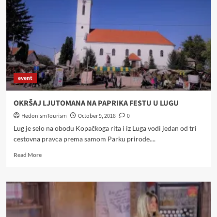
–
KOŠKANSKE
SOČNE
PLJESKAVICE
event
OKRŠAJ LJUTOMANA NA PAPRIKA FESTU U LUGU
HedonismTourism
October 9, 2018
0
Lug je selo na obodu Kopačkoga rita i iz Luga vodi jedan od tri
cestovna pravca prema samom Parku prirode....
Read
Read More
more
about
OKRŠAJ
LJUTOMANA
NA
PAPRIKA