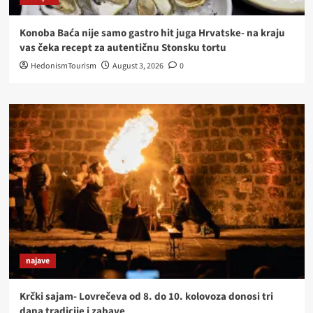
Konoba Baća nije samo gastro hit juga Hrvatske- na kraju
vas čeka recept za autentičnu Stonsku tortu
HedonismTourism
August 3, 2026
0
najave
Krčki sajam- Lovrečeva od 8. do 10. kolovoza donosi tri
dana tradicije i zabave