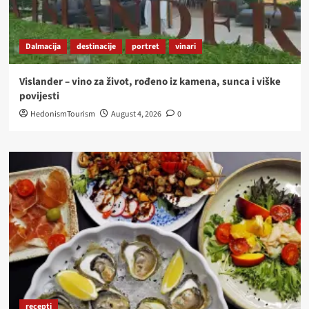
Dalmacija
destinacije
portret
vinari
Vislander – vino za život, rođeno iz kamena, sunca i viške
povijesti
HedonismTourism
August 4, 2026
0
recepti