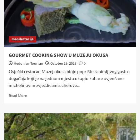
manifestacije
GOURMET COOKING SHOW U MUZEJU OKUSA
HedonismTourism
October 19, 2018
0
Osječki restoran Muzej okusa bioje poprište zanimljivog gastro
događaja koji je na jednom mjestu okupio kuhare ovjenčane
michelinovim zvjezdicama, chefove...
Read
Read More
more
about
GOURMET
COOKING
SHOW
U
MUZEJU