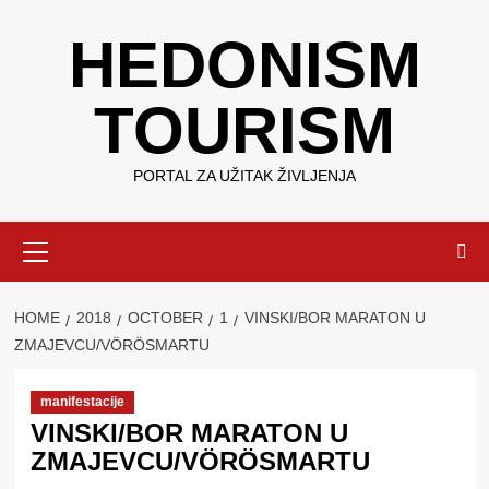
Skip
HEDONISM
to
content
TOURISM
PORTAL ZA UŽITAK ŽIVLJENJA
Primary
Menu
HOME
2018
OCTOBER
1
VINSKI/BOR MARATON U
ZMAJEVCU/VÖRÖSMARTU
manifestacije
VINSKI/BOR MARATON U
ZMAJEVCU/VÖRÖSMARTU