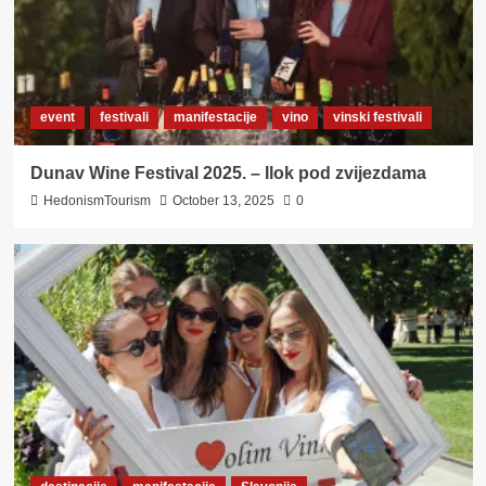
event
festivali
manifestacije
vino
vinski festivali
Dunav Wine Festival 2025. – Ilok pod zvijezdama
HedonismTourism
October 13, 2025
0