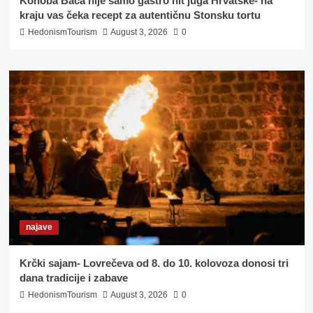
Konoba Baća nije samo gastro hit juga Hrvatske- na
kraju vas čeka recept za autentičnu Stonsku tortu
HedonismTourism
August 3, 2026
0
najave
Krčki sajam- Lovrečeva od 8. do 10. kolovoza donosi tri
dana tradicije i zabave
HedonismTourism
August 3, 2026
0