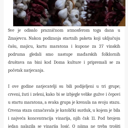
Sve je odisalo prazničnom atmosferom toga dana u
Zmajevcu. Nakon podizanja startnih paketa koji uključuju
čašu, majicu, kartu maratona i kupone za 27 vinskih
podruma gledali smo nastupe mađarskih folklornih
društava na bini kod Doma kulture i pripremali se za
početak natjecanja.
I ove godine natjecatelji su bili podijeljeni u tri grupe;
crveni, žuti i zeleni, kako bi se izbjegle velike gužve i čepovi
u startu maratona, a svaka grupa je krenula na svoju stazu.
Crvena staza označavala je katolički surduk, u kojem je bila
i najveća koncentracija vinarija, njih čak 11.
Pod brojem
jedan nalazila se vinarija Josić. O njima ne treba trošiti