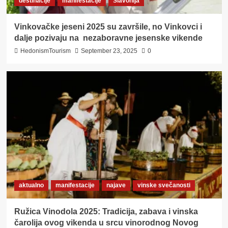
destinacije
manifestacije
Slavonija
Vinkovačke jeseni 2025 su završile, no Vinkovci i
dalje pozivaju na nezaboravne jesenske vikende
HedonismTourism
September 23, 2025
0
aktualno
manifestacije
najave
vinske svečanosti
Ružica Vinodola 2025: Tradicija, zabava i vinska
čarolija ovog vikenda u srcu vinorodnog Novog