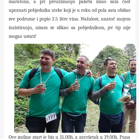
maratona, a pri preuzimanju paketa imao sam čast
upoznati pobjednika utrke koji je u roku od pola sata obišao
sve podrume i popio 2.5 litre vina. Nažalost, unatoč mojem
inzistiranju, nisam se slikao sa pobjednikom, jer tip nije
mogao ustati!
Ove godine start je bio u 15.00h, a završetak u 19.00h. Puna