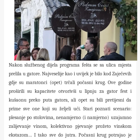
Nakon službenog dijela programa fešta se sa ulica mjesta
prelila u gatore. Najveselije kao i uvijek je bilo kod Zaječevih
gdje su maratonci (opet) trčali počasni krug. Ove godine
proširili su kapacitete otvorivši u lipnju za gator fest i
kušaonu preko puta gatora, ali opet su bili pretijesni da
prime sve one koji su željeli ući. Stari poznati scenario:
plesanje po stolovima, nenamjerno (i namjerno) uzajamno
zalijevanje vinom, kolektivno pjevanje prožeto vinskom
ekstazom… I tako sve do jutra. Počasni krug potrajao je