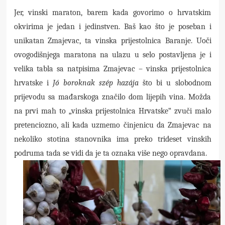
Jer, vinski maraton, barem kada govorimo o hrvatskim
okvirima je jedan i jedinstven. Baš kao što je poseban i
unikatan Zmajevac, ta vinska prijestolnica Baranje. Uoči
ovogodišnjega maratona na ulazu u selo postavljena je i
velika tabla sa natpisima Zmajevac – vinska prijestolnica
hrvatske i
Jó boroknak szép hazája
što bi u slobodnom
prijevodu sa mađarskoga značilo dom lijepih vina. Možda
na prvi mah to „vinska prijestolnica Hrvatske“ zvuči malo
pretenciozno, ali kada uzmemo činjenicu da Zmajevac na
nekoliko stotina stanovnika ima preko trideset vinskih
podruma tada se vidi da je ta oznaka više nego opravdana.