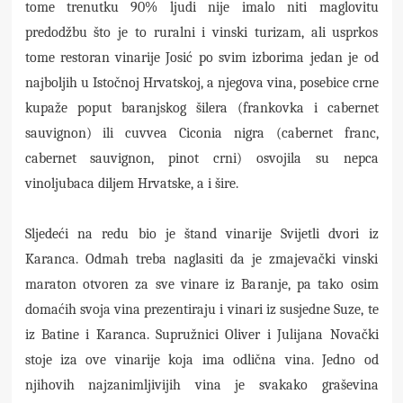
tome trenutku 90% ljudi nije imalo niti maglovitu
predodžbu što je to ruralni i vinski turizam, ali usprkos
tome restoran vinarije Josić po svim izborima jedan je od
najboljih u Istočnoj Hrvatskoj, a njegova vina, posebice crne
kupaže poput baranjskog šilera (frankovka i cabernet
sauvignon) ili cuvvea Ciconia nigra (cabernet franc,
cabernet sauvignon, pinot crni) osvojila su nepca
vinoljubaca diljem Hrvatske, a i šire.
Sljedeći na redu bio je štand vinarije Svijetli dvori iz
Karanca. Odmah treba naglasiti da je zmajevački vinski
maraton otvoren za sve vinare iz Baranje, pa tako osim
domaćih svoja vina prezentiraju i vinari iz susjedne Suze, te
iz Batine i Karanca. Supružnici Oliver i Julijana Novački
stoje iza ove vinarije koja ima odlična vina. Jedno od
njihovih najzanimljivijih vina je svakako graševina