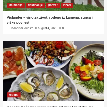
Dalmacija
destinacije
portret
vinari
Vislander – vino za život, rođeno iz kamena, sunca i
viške povijesti
HedonismTourism
August 4, 2026
0
recepti