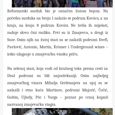
Reformatski surduk bio je označen žutom bojom. Na
početku surduka na broju 1 nalazio se podrum Kovács, a na
kraju, na kraju 8 podrum Kováts. Ne treba ih miješati,
zadnje slovo čini razliku. Prvi su iz Zmajevca, a drugi iz
Suze. Osim njih na žutoj stazi su se nalazili podrumi Đerfi,
Pavlović, Antonio, Martin, Krómer i Underground wines –
irsko ulaganje u zmajevačku vinsku priču.
Na zelenoj stazi, koja vodi od kružnog toka prema cesti za
Draž podrumi su bili najraštrkaniji. Osim najboljeg
zmajevačkog vinara Mihalja Gerštmajera na njoj su se
nalazili i etno kuća Martinov, podrumi Majorić, Čočić,
Guštin, Ujhely, Pöc i Varga – poznat po crnoj kupaži
nazvanoj zmajevačka viagra.