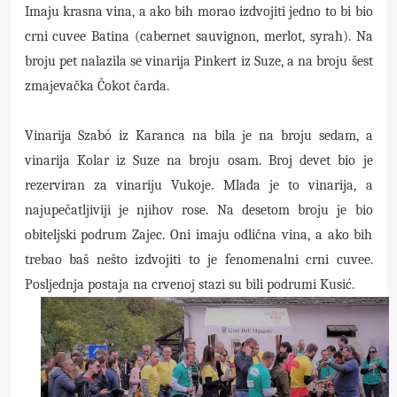
Imaju krasna vina, a ako bih morao izdvojiti jedno to bi bio
crni cuvee Batina (cabernet sauvignon, merlot, syrah). Na
broju pet nalazila se vinarija Pinkert iz Suze, a na broju šest
zmajevačka Čokot čarda.
Vinarija Szabó iz Karanca na bila je na broju sedam, a
vinarija Kolar iz Suze na broju osam. Broj devet bio je
rezerviran za vinariju Vukoje. Mlada je to vinarija, a
najupečatljiviji je njihov rose. Na desetom broju je bio
obiteljski podrum Zajec. Oni imaju odlična vina, a ako bih
trebao baš nešto izdvojiti to je fenomenalni crni cuvee.
Posljednja postaja na crvenoj stazi su bili podrumi Kusić.