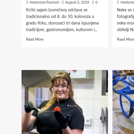
HedonismTourism
August 3, 2026
0
Hedoni
Krčki sajam-Lovrečeva održava se
Neke se o
tradicionalno od 8. do 10. kolovoza u
fotografi
gradu Krku, donoseći tri dana ispunjena
neke-mor
tradicijom, gastronomijom, kulturom i...
obitelji N
Read
Read More
Read Mor
more
about
Krčki
sajam-
Lovrečeva
od
8.
do
10.
kolovoza
donosi
tri
dana
tradicije
i
zabave