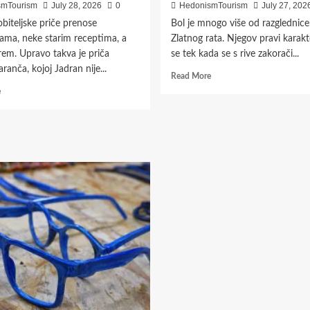
smTourism
July 28, 2026
0
HedonismTourism
July 27, 202
biteljske priče prenose
Bol je mnogo više od razglednice
jama, neke starim receptima, a
Zlatnog rata. Njegov pravi karakt
em. Upravo takva je priča
se tek kada se s rive zakorači...
aranča, kojoj Jadran nije...
Read
Read More
more
Read
e
about
more
Bol
about
između
Ono
kamena,
što
vina
je
i
za
mora:
obitelj
mjesto
Naranča
koje
način
se
života,
ne
za
otkriva
tisuće
samo
turista
na
postalo
Zlatnom
je
ratu
odmor