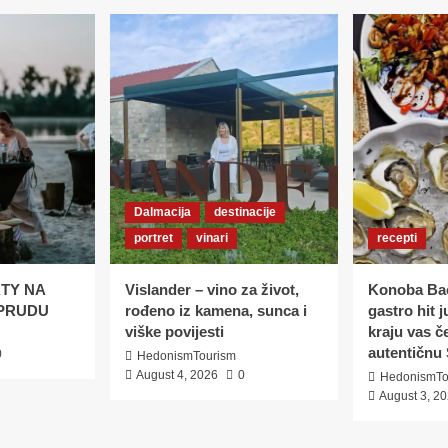
naočala:
Hrvatska
priča
koja
osvaja
svijet
počinje
na
dubrovačkoj
plaži
Dalmacija
destinacije
portret
vinari
recepti
TY NA
Vislander – vino za život,
Konoba Bać
PRUDU
rođeno iz kamena, sunca i
gastro hit 
viške povijesti
kraju vas č
autentičnu 
0
HedonismTourism
August 4, 2026
0
HedonismTo
August 3, 2