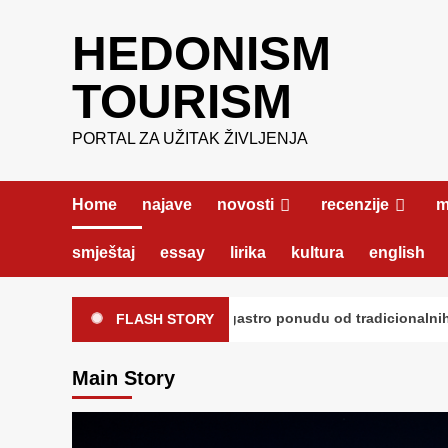
Skip
HEDONISM
to
content
TOURISM
PORTAL ZA UŽITAK ŽIVLJENJA
Home
najave
novosti
recenzije
m
smještaj
essay
lirika
kultura
english
ava 2026 donosi gastro ponudu od tradicionalnih do autorskih ot
FLASH STORY
Main Story