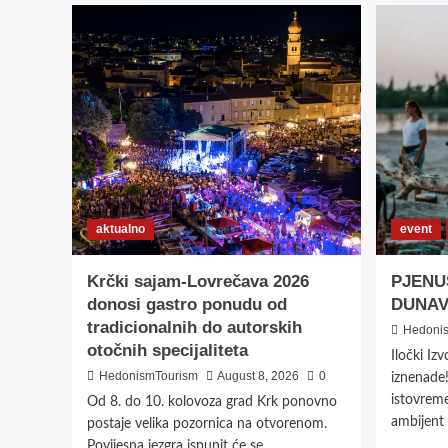
aktualno
event
Krčki sajam-Lovrečava 2026
PJENU
donosi gastro ponudu od
DUNAV
tradicionalnih do autorskih
Hedoni
otočnih specijaliteta
Iločki Iz
HedonismTourism
August 8, 2026
0
iznenade
istovreme
Od 8. do 10. kolovoza grad Krk ponovno
ambijent u
postaje velika pozornica na otvorenom.
Povijesna jezgra ispunit će se