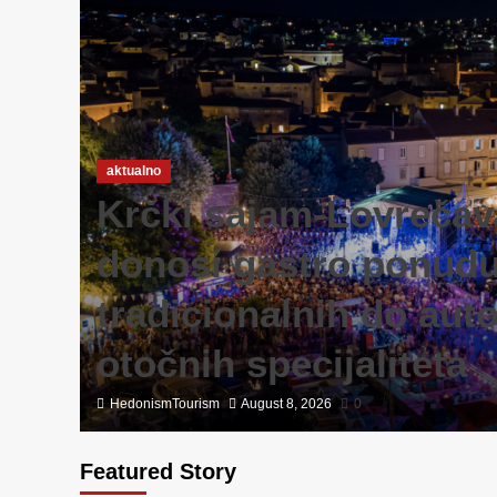
aktualno
Krčki sajam-Lovrečav
do
donosi gastro ponud
tradicionalnih do aut
otočnih specijaliteta
HedonismTourism
August 8, 2026
0
Featured Story