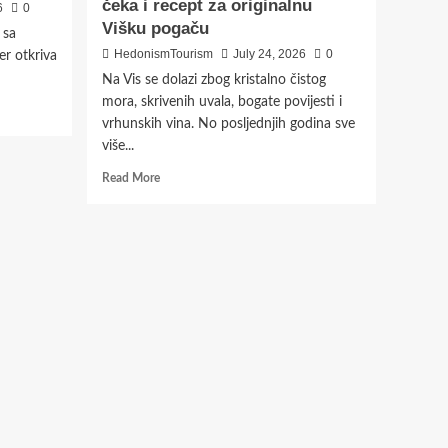
čeka i recept za originalnu
6
0
Višku pogaču
 sa
HedonismTourism
July 24, 2026
0
er otkriva
Na Vis se dolazi zbog kristalno čistog
mora, skrivenih uvala, bogate povijesti i
vrhunskih vina. No posljednjih godina sve
više...
Read
Read More
more
about
Viški
cvit
postao
novi
gastro
simbol
Visa:
nagrađena
slastica
miriši
na
anis,