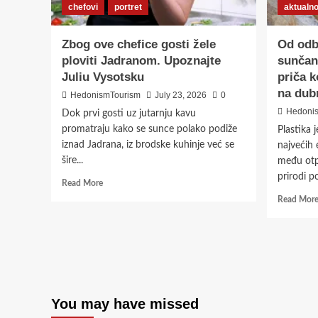
chefovi
portret
aktualn
Zbog ove chefice gosti žele
Od odb
ploviti Jadranom. Upoznajte
sunčan
Juliu Vysotsku
priča k
na dub
HedonismTourism
July 23, 2026
0
Hedoni
Dok prvi gosti uz jutarnju kavu
promatraju kako se sunce polako podiže
Plastika 
iznad Jadrana, iz brodske kuhinje već se
najvećih 
šire...
među otp
prirodi p
Read
Read More
more
Read Mor
about
Zbog
ove
chefice
gosti
žele
ploviti
You may have missed
Jadranom.
Upoznajte