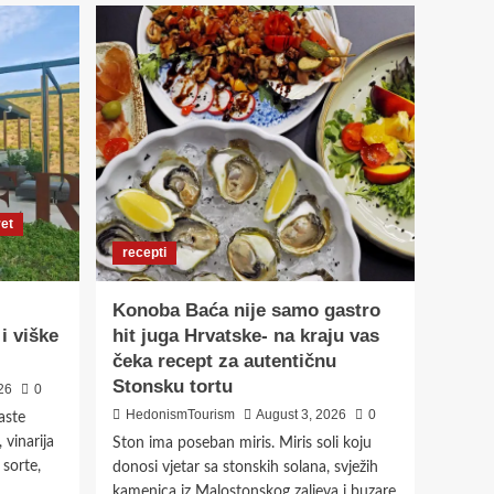
povijesti
recepti
Konoba Baća nije samo
gastro hit juga
Hrvatske- na kraju vas
čeka recept za
4
autentičnu Stonsku
tortu
ret
najave
Krčki sajam- Lovrečeva
recepti
od 8. do 10. kolovoza
donosi tri dana
5
Konoba Baća nije samo gastro
tradicije i zabave
i viške
hit juga Hrvatske- na kraju vas
čeka recept za autentičnu
Stonsku tortu
26
0
HedonismTourism
August 3, 2026
0
aste
vinarija
Ston ima poseban miris. Miris soli koju
 sorte,
donosi vjetar sa stonskih solana, svježih
kamenica iz Malostonskog zaljeva i buzare