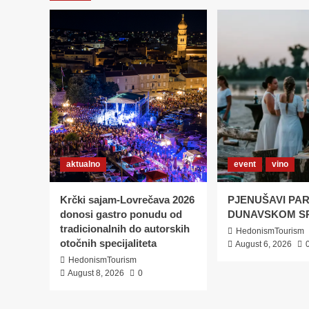
Juliu
Vysotsku
aktualno
event
vino
Krčki sajam-Lovrečava 2026
PJENUŠAVI PAR
donosi gastro ponudu od
DUNAVSKOM S
tradicionalnih do autorskih
HedonismTourism
otočnih specijaliteta
August 6, 2026
HedonismTourism
August 8, 2026
0