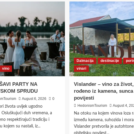
Dalmacija
destinacije
port
vino
vinari
ŠAVI PARTY NA
Vislander – vino za život,
SKOM SPRUDU
rođeno iz kamena, sunca 
povijesti
smTourism
August 6, 2026
0
HedonismTourism
August 4, 20
vori života uvijek ugodno
! Osluškujući duh vremena, a
Na otoku na kojem vinova loza r
no respektirajući tradiciju i
između kamena, suhozida i mora, 
 kojem su nastali, iz...
Vislander pretvorila je autohtone
obiteljsku povijest...