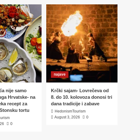
najave
a nije samo
Krčki sajam- Lovrečeva od
juga Hrvatske- na
8. do 10. kolovoza donosi tri
eka recept za
dana tradicije i zabave
Stonsku tortu
HedonismTourism
August 3, 2026
0
urism
026
0