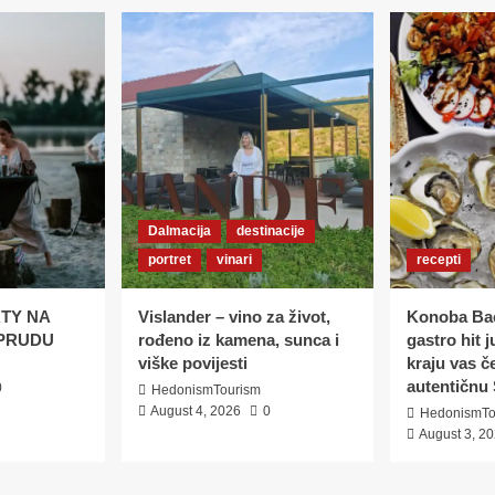
Dalmacija
destinacije
portret
vinari
recepti
TY NA
Vislander – vino za život,
Konoba Bać
PRUDU
rođeno iz kamena, sunca i
gastro hit 
viške povijesti
kraju vas č
autentičnu 
0
HedonismTourism
August 4, 2026
0
HedonismTo
August 3, 2