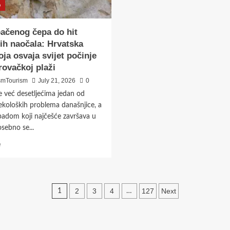
iz
o
snova
ačenog čepa do hit
ih naočala: Hrvatska
oja osvaja svijet počinje
rovačkoj plaži
smTourism
July 21, 2026
0
je već desetljećima jedan od
ekoloških problema današnjice, a
adom koji najčešće završava u
osebno se...
Read
e
more
about
Od
odbačenog
Posts
2
3
4
127
Next
1
…
čepa
do
pagination
hit
sunčanih