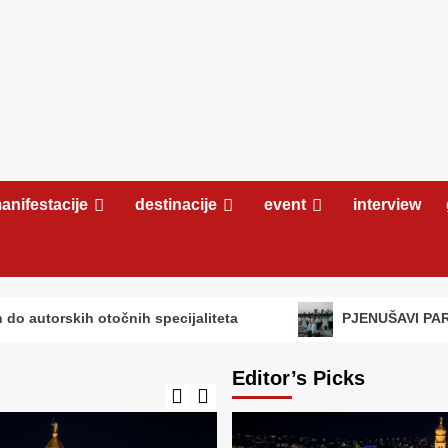
anifestacije
destinacije
event
interview
očnih specijaliteta
PJENUŠAVI PARTY NA DUNAV
Editor’s Picks