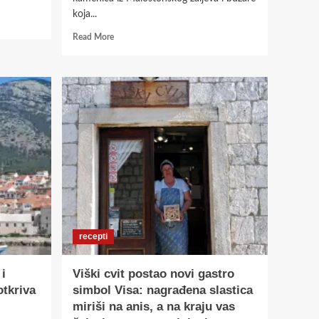
koja...
Read
Read More
more
about
Konoba
Baća
nije
samo
gastro
hit
juga
Hrvatske-
na
kraju
vas
čeka
recepti
recept
za
autentičnu
i
Viški cvit postao novi gastro
Stonsku
otkriva
simbol Visa: nagrađena slastica
tortu
miriši na anis, a na kraju vas