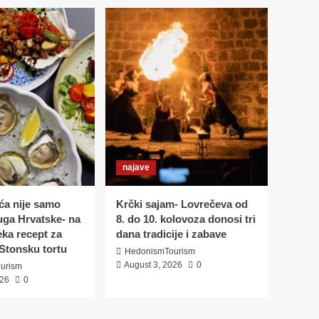
Krčki sajam- Lovrečeva
od 8. do 10. kolovoza
donosi tri dana
5
tradicije i zabave
aktualno
Krčki sajam-Lovrečava
2026 donosi gastro
ponudu od
tradicionalnih do
1
autorskih otočnih
specijaliteta
najave
event
vino
a nije samo
Krčki sajam- Lovrečeva od
PJENUŠAVI PARTY NA
juga Hrvatske- na
8. do 10. kolovoza donosi tri
DUNAVSKOM SPRUDU
2
eka recept za
dana tradicije i zabave
Stonsku tortu
HedonismTourism
Dalmacija
destinacije
August 3, 2026
0
urism
portret
vinari
026
0
Vislander – vino za
život, rođeno iz
kamena, sunca i viške
3