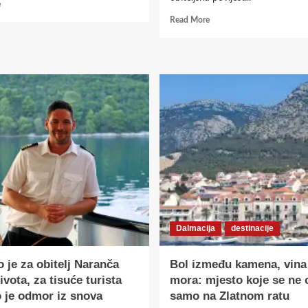
Read
e
more
Read
Read More
about
more
PJENUŠAVI
about
PARTY
Vislander
NA
–
DUNAVSKOM
vino
SPRUDU
za
život,
rođeno
iz
kamena,
sunca
i
viške
povijesti
Dalmacija
destinacije
 je za obitelj Naranča
Bol između kamena, vina 
ivota, za tisuće turista
mora: mjesto koje se ne 
o je odmor iz snova
samo na Zlatnom ratu