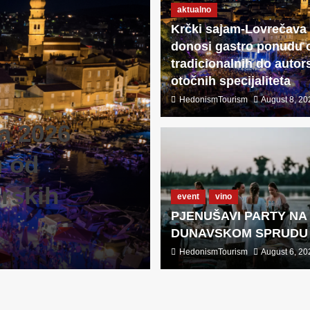
aktualno
Krčki sajam-Lovrečava
donosi gastro ponudu 
tradicionalnih do autor
otočnih specijaliteta
HedonismTourism
August 8, 20
a 2026
u od
event
vino
orskih
PJENUŠAVI 
event
vino
PJENUŠAVI PARTY NA
DUNAVSKOM
DUNAVSKOM SPRUDU
HedonismTourism
HedonismTourism
August 6, 2026
August 6, 20