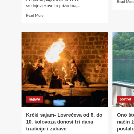
Read Mor
srednjovjekovnim prizorima,...
Read
Read More
more
about
Krčki
sajam-
Lovrečava
2026
donosi
gastro
ponudu
od
tradicionalnih
do
autorskih
otočnih
najave
portret
specijaliteta
Krčki sajam- Lovrečeva od 8. do
Ono što
10. kolovoza donosi tri dana
način ž
tradicije i zabave
postal