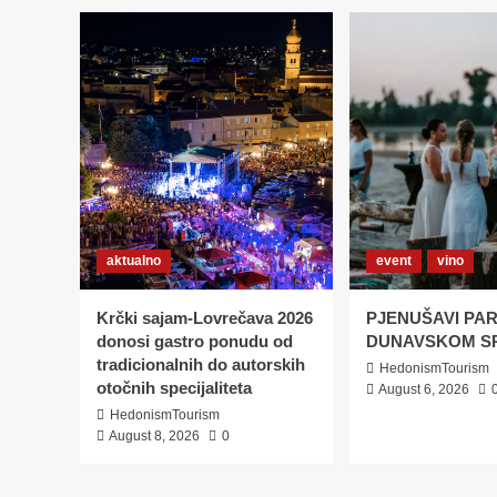
aktualno
event
vino
Krčki sajam-Lovrečava 2026
PJENUŠAVI PAR
donosi gastro ponudu od
DUNAVSKOM S
tradicionalnih do autorskih
HedonismTourism
otočnih specijaliteta
August 6, 2026
HedonismTourism
August 8, 2026
0