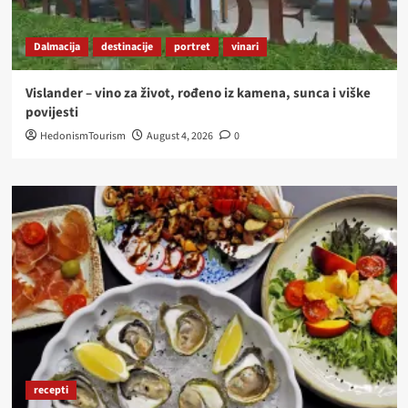
Dalmacija
destinacije
portret
vinari
Vislander – vino za život, rođeno iz kamena, sunca i viške
povijesti
HedonismTourism
August 4, 2026
0
recepti