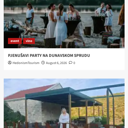
event
vino
PJENUŠAVI PARTY NA DUNAVSKOM SPRUDU
HedonismTourism
August 6, 2026
0