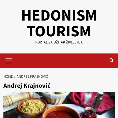
Skip
HEDONISM
to
content
TOURISM
PORTAL ZA UŽITAK ŽIVLJENJA
Primary
Menu
HOME
ANDREJ KRAJNOVIĆ
Andrej Krajnović