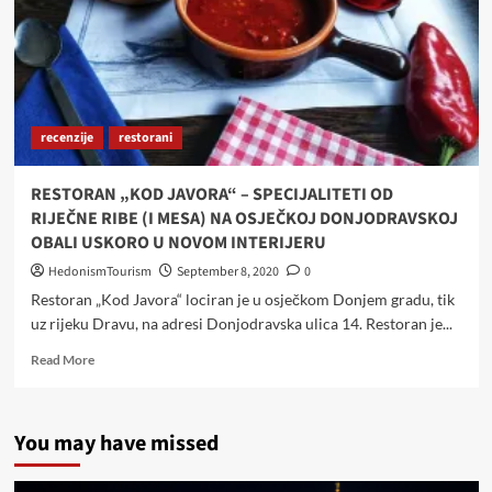
recenzije
restorani
RESTORAN „KOD JAVORA“ – SPECIJALITETI OD
RIJEČNE RIBE (I MESA) NA OSJEČKOJ DONJODRAVSKOJ
OBALI USKORO U NOVOM INTERIJERU
HedonismTourism
September 8, 2020
0
Restoran „Kod Javora“ lociran je u osječkom Donjem gradu, tik
uz rijeku Dravu, na adresi Donjodravska ulica 14. Restoran je...
Read
Read More
more
about
RESTORAN
You may have missed
„KOD
JAVORA“
–