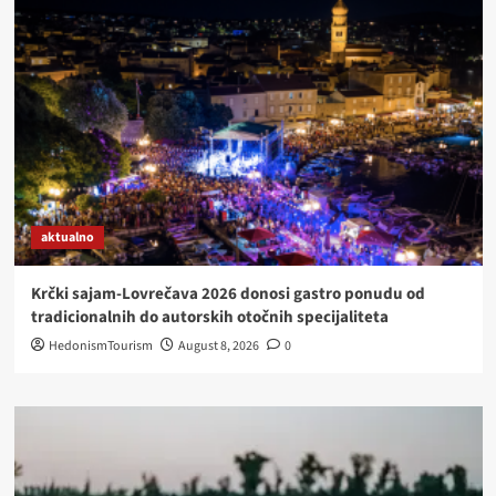
SPECIJALITETI
OD
RIJEČNE
RIBE
(I
MESA)
NA
OSJEČKOJ
DONJODRAVSKOJ
OBALI
USKORO
aktualno
U
NOVOM
INTERIJERU
Krčki sajam-Lovrečava 2026 donosi gastro ponudu od
tradicionalnih do autorskih otočnih specijaliteta
HedonismTourism
August 8, 2026
0