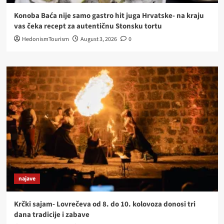
Konoba Baća nije samo gastro hit juga Hrvatske- na kraju
vas čeka recept za autentičnu Stonsku tortu
HedonismTourism
August 3, 2026
0
najave
Krčki sajam- Lovrečeva od 8. do 10. kolovoza donosi tri
dana tradicije i zabave