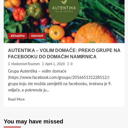
aktualno
novosti
AUTENTIKA – VOLIM DOMAĆE: PREKO GRUPE NA
FACEBOOKU DO DOMAĆIH NAMIRNICA
HedonismTourism
April 1, 2020
0
Grupa Autentika – volim domaće
(https://www.facebook.com/groups/201665131228512/)
grupa koju ste možda zamijetili na facebooku, kreirana je 9.
veljače, a pokrenula ju...
Read
Read More
more
about
AUTENTIKA
You may have missed
–
VOLIM