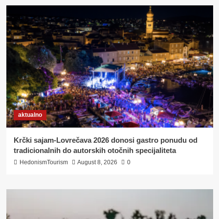
DOMAĆE:
PREKO
GRUPE
NA
FACEBOOKU
DO
DOMAĆIH
NAMIRNICA
aktualno
Krčki sajam-Lovrečava 2026 donosi gastro ponudu od
tradicionalnih do autorskih otočnih specijaliteta
HedonismTourism
August 8, 2026
0