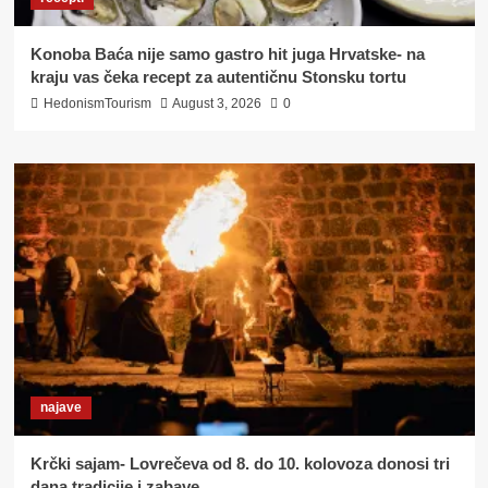
Konoba Baća nije samo gastro hit juga Hrvatske- na
kraju vas čeka recept za autentičnu Stonsku tortu
HedonismTourism
August 3, 2026
0
najave
Krčki sajam- Lovrečeva od 8. do 10. kolovoza donosi tri
dana tradicije i zabave