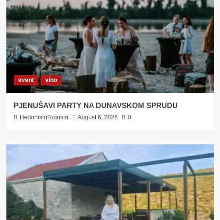
event
vino
PJENUŠAVI PARTY NA DUNAVSKOM SPRUDU
HedonismTourism
August 6, 2026
0