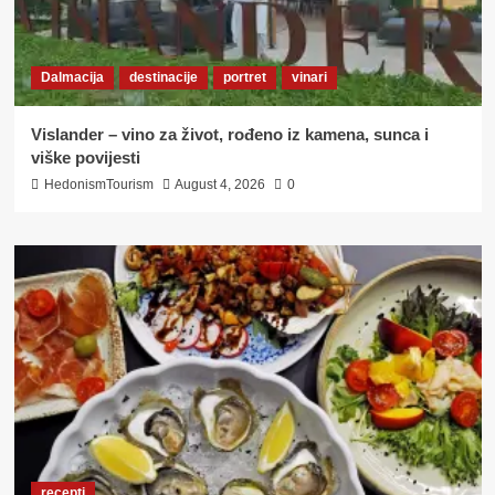
Dalmacija
destinacije
portret
vinari
Vislander – vino za život, rođeno iz kamena, sunca i
viške povijesti
HedonismTourism
August 4, 2026
0
recepti