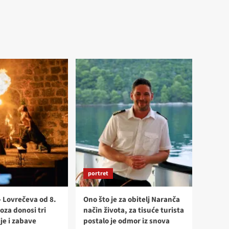
portret
- Lovrečeva od 8.
Ono što je za obitelj Naranča
oza donosi tri
način života, za tisuće turista
je i zabave
postalo je odmor iz snova