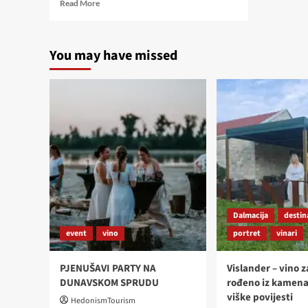
Read
Read More
more
about
HEALTH
You may have missed
TOUR
PO
VOJVODINI
(1)
–
SREMSKI
KARLOVCI,
MANASTIR
KRUŠEDOL
I
FRUŠKE
TERME
Dalmacija
destin
event
vino
portret
vinari
PJENUŠAVI PARTY NA
Vislander – vino z
DUNAVSKOM SPRUDU
rođeno iz kamena
viške povijesti
HedonismTourism