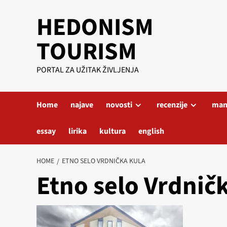
Skip
HEDONISM
to
content
TOURISM
PORTAL ZA UŽITAK ŽIVLJENJA
Home
najave
novosti
recenzije
mani
essay
lirika
kultura
english
HOME
ETNO SELO VRDNIČKA KULA
Etno selo Vrdnič