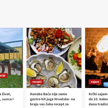
acije
recepti
najave
a život,
Konoba Baća nije samo
Krčki sajam
, sunca i
gastro hit juga Hrvatske- na
do 10. kolov
kraju vas čeka recept za
dana tradici