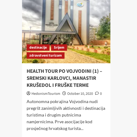
destinacije
Srijem
zdravstveni turizam
HEALTH TOUR PO VOJVODINI (1) –
SREMSKI KARLOVCI, MANASTIR
KRUŠEDOL I FRUŠKE TERME
HedonismTourism
October 10, 2020
0
Autonomna pokrajina Vojvodina nudi
pregršt zanimljivih aktivnosti i destinacija
turistima i drugim putnicima
namjernicima. Prve asocijacije kod
prosječnog hrvatskog turista...