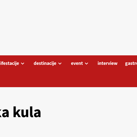
festacije
destinacije
event
interview
gastr
ka kula