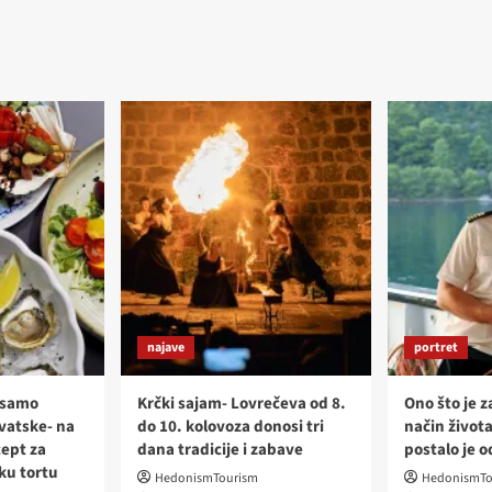
najave
portret
 samo
Krčki sajam- Lovrečeva od 8.
Ono što je z
rvatske- na
do 10. kolovoza donosi tri
način života
cept za
dana tradicije i zabave
postalo je 
ku tortu
HedonismTourism
HedonismTo