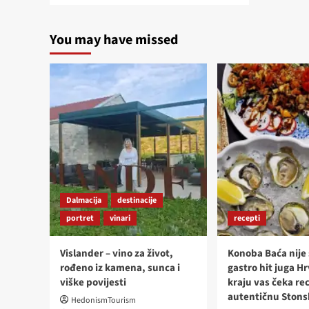
about
MANUFAKTURA
You may have missed
BAR
–
SJAJAN
COCKTAIL
BAR
U
VINKOVCIMA
Dalmacija
destinacije
portret
vinari
recepti
Vislander – vino za život,
Konoba Baća nije
rođeno iz kamena, sunca i
gastro hit juga H
viške povijesti
kraju vas čeka re
autentičnu Stons
HedonismTourism