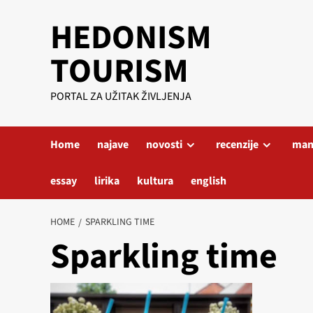
Skip
HEDONISM
to
content
TOURISM
PORTAL ZA UŽITAK ŽIVLJENJA
Home
najave
novosti
recenzije
mani
essay
lirika
kultura
english
HOME
SPARKLING TIME
Sparkling time