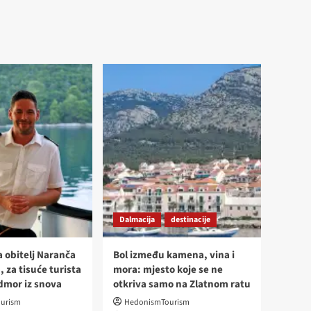
Dalmacija
destinacije
a obitelj Naranča
Bol između kamena, vina i
, za tisuće turista
mora: mjesto koje se ne
odmor iz snova
otkriva samo na Zlatnom ratu
urism
HedonismTourism