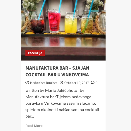
recenzije
MANUFAKTURA BAR – SJAJAN
COCKTAIL BAR U VINKOVCIMA
HedonismTourism
October 10, 2017
0
written by Mario Jukićphoto by
Manufaktura barTijekom nedavnoga
boravka u Vinkovcima sasvim slučajno,
spletom okolnosti naišao sam na cocktail
bar...
Read
Read More
more