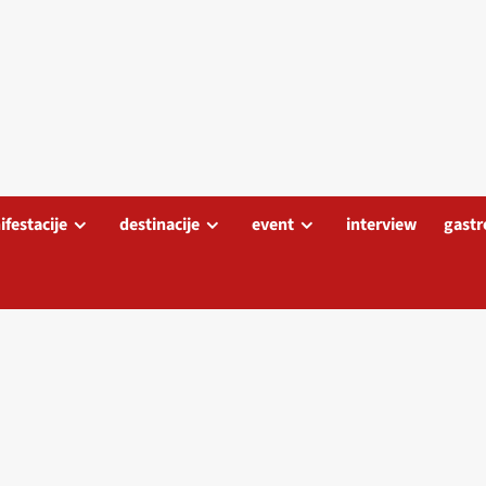
festacije
destinacije
event
interview
gastr