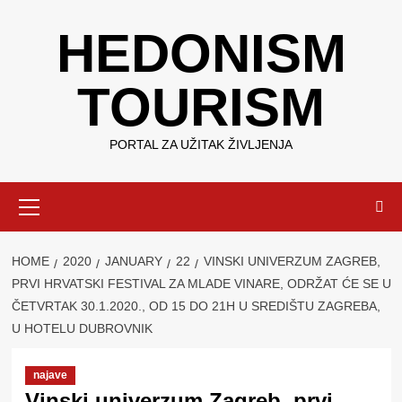
Skip
HEDONISM
to
content
TOURISM
PORTAL ZA UŽITAK ŽIVLJENJA
Primary
Menu
HOME
2020
JANUARY
22
VINSKI UNIVERZUM ZAGREB,
PRVI HRVATSKI FESTIVAL ZA MLADE VINARE, ODRŽAT ĆE SE U
ČETVRTAK 30.1.2020., OD 15 DO 21H U SREDIŠTU ZAGREBA,
U HOTELU DUBROVNIK
najave
Vinski univerzum Zagreb, prvi