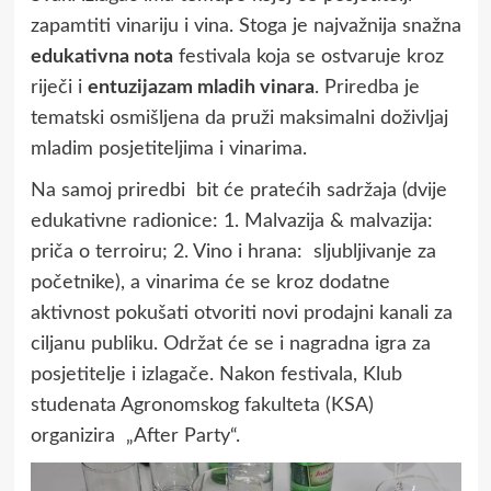
zapamtiti vinariju i vina. Stoga je najvažnija snažna
edukativna nota
festivala koja se ostvaruje kroz
riječi i
entuzijazam mladih vinara
. Priredba je
tematski osmišljena da pruži maksimalni doživljaj
mladim posjetiteljima i vinarima.
Na samoj priredbi bit će pratećih sadržaja (dvije
edukativne radionice: 1. Malvazija & malvazija:
priča o terroiru; 2. Vino i hrana: sljubljivanje za
početnike), a vinarima će se kroz dodatne
aktivnost pokušati otvoriti novi prodajni kanali za
ciljanu publiku. Održat će se i nagradna igra za
posjetitelje i izlagače. Nakon festivala, Klub
studenata Agronomskog fakulteta (KSA)
organizira „After Party“.