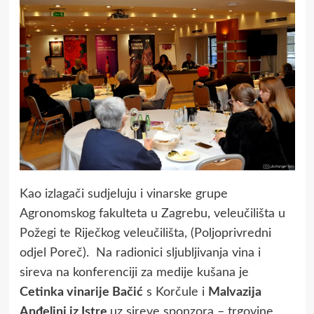
Kao izlagači sudjeluju i vinarske grupe
Agronomskog fakulteta u Zagrebu, veleučilišta u
Požegi te Riječkog veleučilišta, (Poljoprivredni
odjel Poreč). Na radionici sljubljivanja vina i
sireva na konferenciji za medije kušana je
Cetinka vinarije Bačić
s Korčule i
Malvazija
Anđelini iz Istre
uz sireve sponzora – trgovine