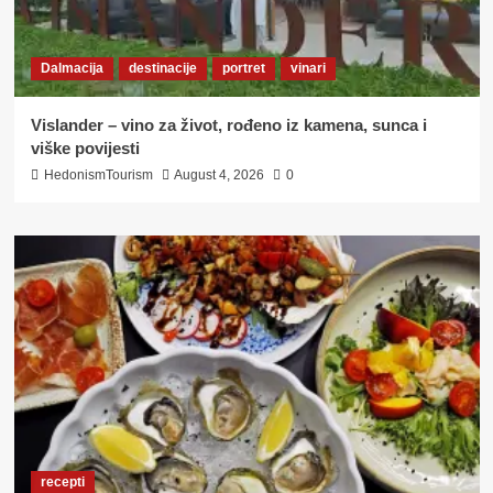
Dalmacija
destinacije
portret
vinari
Vislander – vino za život, rođeno iz kamena, sunca i
viške povijesti
HedonismTourism
August 4, 2026
0
recepti