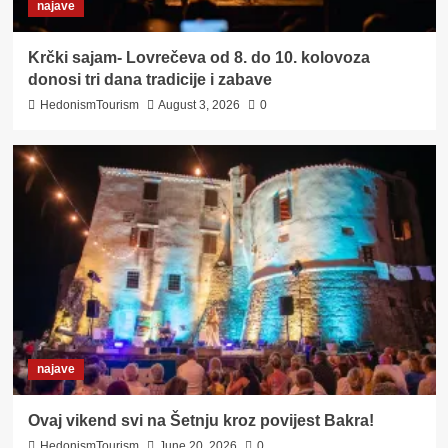
najave
Krčki sajam- Lovrečeva od 8. do 10. kolovoza
donosi tri dana tradicije i zabave
HedonismTourism
August 3, 2026
0
najave
Ovaj vikend svi na Šetnju kroz povijest Bakra!
HedonismTourism
June 20, 2026
0