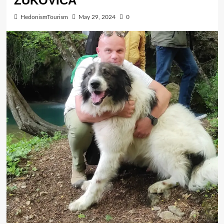
ŽUKOVICA
HedonismTourism
May 29, 2024
0