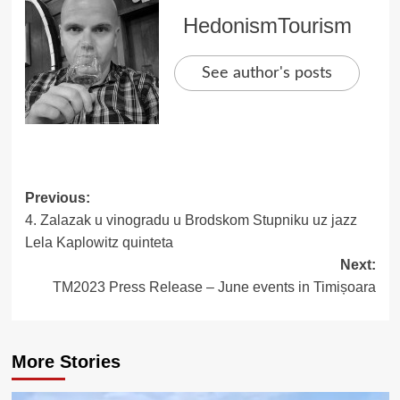
HedonismTourism
See author's posts
Post
Previous:
4. Zalazak u vinogradu u Brodskom Stupniku uz jazz
navigation
Lela Kaplowitz quinteta
Next:
TM2023 Press Release – June events in Timișoara
More Stories