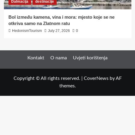
Dalmacija
destinacije
Bol između kamena, vina i mora: mjesto koje se ne
otkriva samo na Zlatnom ratu
HedonismTourism
July 27, 2026
0
Kontakt
O nama
Uvjeti korištenja
Copyright © All rights reserved.
|
CoverNews
by AF
themes.