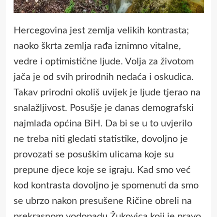
Hercegovina jest zemlja velikih kontrasta;
naoko škrta zemlja rađa iznimno vitalne,
vedre i optimistične ljude. Volja za životom
jača je od svih prirodnih nedaća i oskudica.
Takav prirodni okoliš uvijek je ljude tjerao na
snalažljivost. Posušje je danas demografski
najmlađa općina BiH. Da bi se u to uvjerilo
ne treba niti gledati statistike, dovoljno je
provozati se posuškim ulicama koje su
prepune djece koje se igraju. Kad smo već
kod kontrasta dovoljno je spomenuti da smo
se ubrzo nakon presušene Ričine obreli na
prekrasnom vodopadu Žukovica koji je pravo