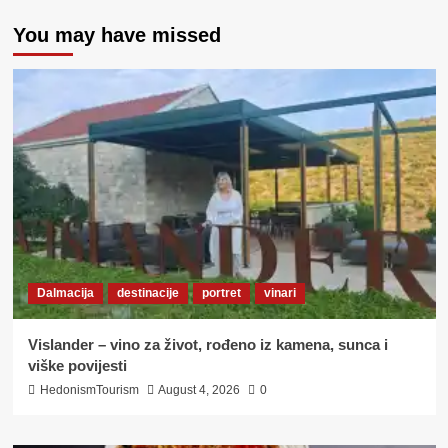
You may have missed
Dalmacija
destinacije
portret
vinari
Vislander – vino za život, rođeno iz kamena, sunca i
viške povijesti
HedonismTourism
August 4, 2026
0