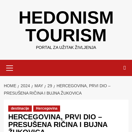
Skip
HEDONISM
to
content
TOURISM
PORTAL ZA UŽITAK ŽIVLJENJA
Primary
Menu
HOME
2024
MAY
29
HERCEGOVINA, PRVI DIO –
PRESUŠENA RIČINA I BUJNA ŽUKOVICA
destinacije
Hercegovina
HERCEGOVINA, PRVI DIO –
PRESUŠENA RIČINA I BUJNA