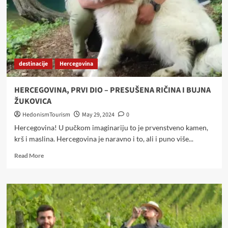
destinacije
Hercegovina
HERCEGOVINA, PRVI DIO – PRESUŠENA RIČINA I BUJNA
ŽUKOVICA
HedonismTourism
May 29, 2024
0
Hercegovina! U pučkom imaginariju to je prvenstveno kamen,
krš i maslina. Hercegovina je naravno i to, ali i puno više...
Read
Read More
more
about
HERCEGOVINA,
PRVI
DIO
–
PRESUŠENA