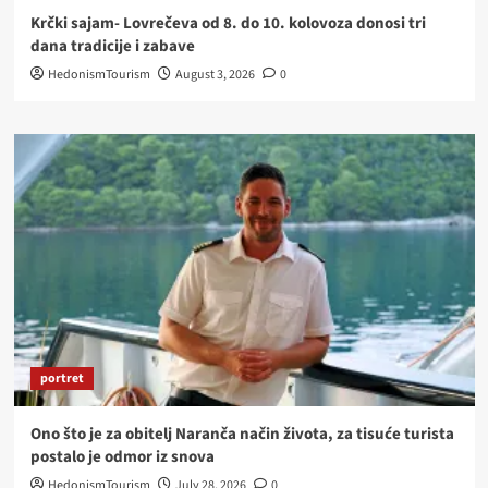
Krčki sajam- Lovrečeva od 8. do 10. kolovoza donosi tri
dana tradicije i zabave
HedonismTourism
August 3, 2026
0
portret
Ono što je za obitelj Naranča način života, za tisuće turista
postalo je odmor iz snova
HedonismTourism
July 28, 2026
0