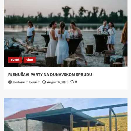
Brodskom
Stupniku
uz
jazz
Lela
Kaplowitz
quinteta
event
vino
PJENUŠAVI PARTY NA DUNAVSKOM SPRUDU
HedonismTourism
August 6, 2026
0