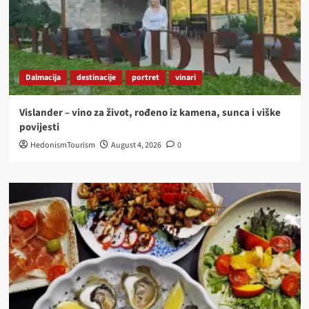
Dalmacija
destinacije
portret
vinari
Vislander – vino za život, rođeno iz kamena, sunca i viške
povijesti
HedonismTourism
August 4, 2026
0