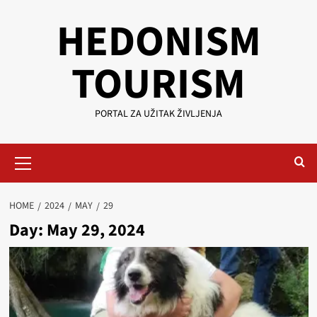
Skip
HEDONISM
to
content
TOURISM
PORTAL ZA UŽITAK ŽIVLJENJA
Primary
Menu
HOME
2024
MAY
29
Day:
May 29, 2024