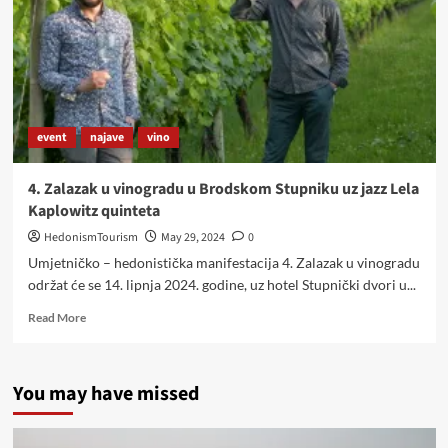
RIČINA
I
BUJNA
ŽUKOVICA
event
najave
vino
4. Zalazak u vinogradu u Brodskom Stupniku uz jazz Lela
Kaplowitz quinteta
HedonismTourism
May 29, 2024
0
Umjetničko – hedonistička manifestacija 4. Zalazak u vinogradu
održat će se 14. lipnja 2024. godine, uz hotel Stupnički dvori u...
Read
Read More
more
about
4.
You may have missed
Zalazak
u
vinogradu
u