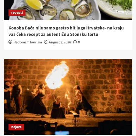
recepti
Konoba Baća nije samo gastro hit juga Hrvatske- na kraju
vas čeka recept za autentičnu Stonsku tortu
HedonismTourism
August 3, 2026
0
najave