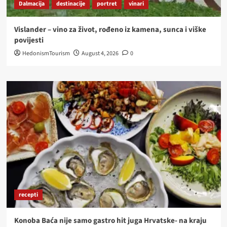
Dalmacija
destinacije
portret
vinari
Vislander – vino za život, rođeno iz kamena, sunca i viške
povijesti
HedonismTourism
August 4, 2026
0
recepti
Konoba Baća nije samo gastro hit juga Hrvatske- na kraju