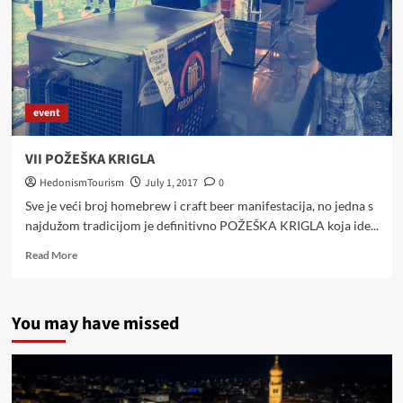
event
VII POŽEŠKA KRIGLA
HedonismTourism
July 1, 2017
0
Sve je veći broj homebrew i craft beer manifestacija, no jedna s
najdužom tradicijom je definitivno POŽEŠKA KRIGLA koja ide...
Read
Read More
more
about
VII
You may have missed
POŽEŠKA
KRIGLA