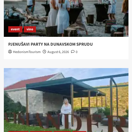
event
vino
PJENUŠAVI PARTY NA DUNAVSKOM SPRUDU
HedonismTourism
August 6, 2026
0