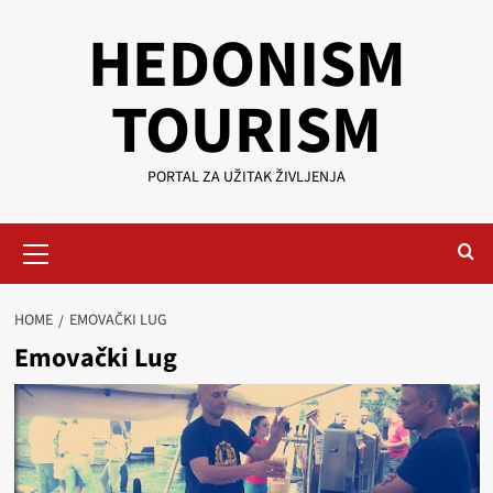
Skip
HEDONISM
to
content
TOURISM
PORTAL ZA UŽITAK ŽIVLJENJA
Primary
Menu
HOME
EMOVAČKI LUG
Emovački Lug