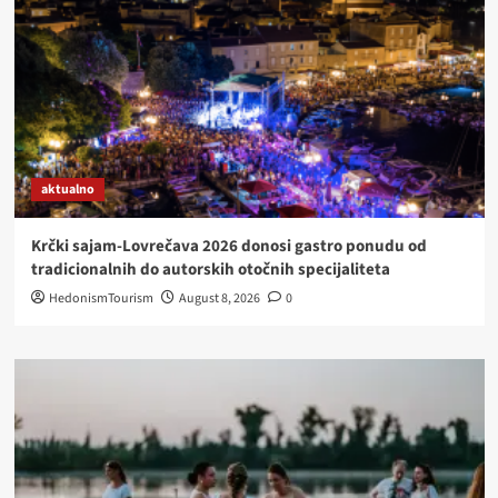
aktualno
Krčki sajam-Lovrečava 2026 donosi gastro ponudu od
tradicionalnih do autorskih otočnih specijaliteta
HedonismTourism
August 8, 2026
0