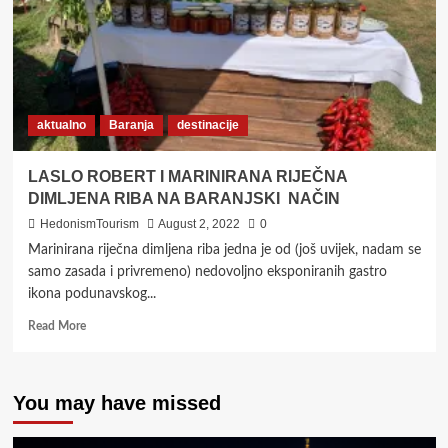
aktualno
Baranja
destinacije
LASLO ROBERT I MARINIRANA RIJEČNA
DIMLJENA RIBA NA BARANJSKI NAČIN
HedonismTourism
August 2, 2022
0
Marinirana riječna dimljena riba jedna je od (još uvijek, nadam se
samo zasada i privremeno) nedovoljno eksponiranih gastro
ikona podunavskog...
Read
Read More
more
about
LASLO
You may have missed
ROBERT
I
MARINIRANA