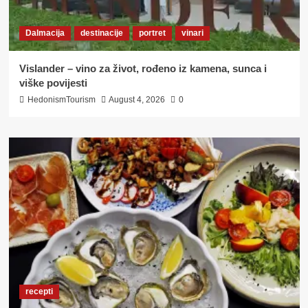
Dalmacija
destinacije
portret
vinari
Vislander – vino za život, rođeno iz kamena, sunca i
viške povijesti
HedonismTourism
August 4, 2026
0
recepti