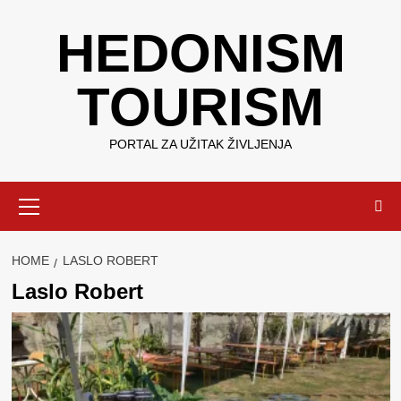
Skip
HEDONISM
to
content
TOURISM
PORTAL ZA UŽITAK ŽIVLJENJA
Primary
Menu
HOME
LASLO ROBERT
Laslo Robert