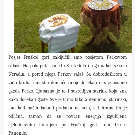
Posjet Fruškoj gori zaključili smo posjetom Perkovom
salašu. Na pola puta između Krušedola i Iriga nalazi se selo
Neradin, a pored njega Perkov salaš. Sa dobrodošlicom u
vidu kruha i masti i domaće rakije dočekao nas je osobno
gazda Perko. Ljubazna je to i susretljiva starina koja zna
kako dočekati goste. Sve je tamo tako autentično, starinski,
kao kod naših baka i prabaka na selu, a i hrana im je
odlična, taman da se povrati energija izgubljena
cjelodnevnim lutanjem po Fruškoj gori, tom biseru
Panonije.