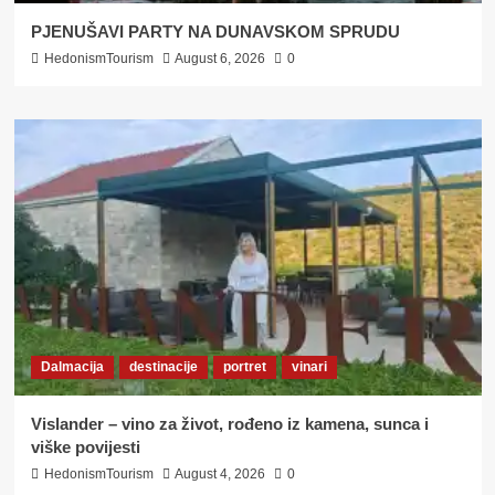
PJENUŠAVI PARTY NA DUNAVSKOM SPRUDU
HedonismTourism
August 6, 2026
0
Dalmacija
destinacije
portret
vinari
Vislander – vino za život, rođeno iz kamena, sunca i
viške povijesti
HedonismTourism
August 4, 2026
0