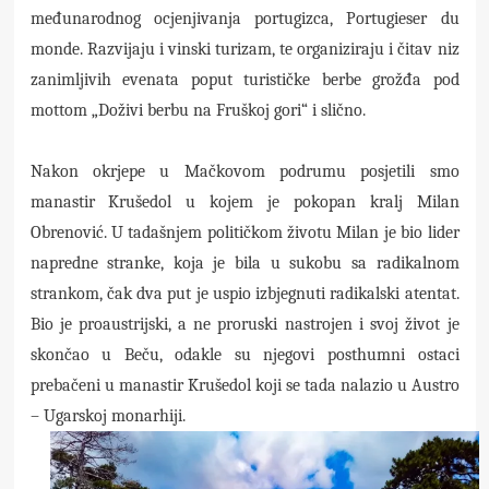
međunarodnog ocjenjivanja portugizca, Portugieser du
monde. Razvijaju i vinski turizam, te organiziraju i čitav niz
zanimljivih evenata poput turističke berbe grožđa pod
mottom „Doživi berbu na Fruškoj gori“ i slično.
Nakon okrjepe u Mačkovom podrumu posjetili smo
manastir Krušedol u kojem je pokopan kralj Milan
Obrenović. U tadašnjem političkom životu Milan je bio lider
napredne stranke, koja je bila u sukobu sa radikalnom
strankom, čak dva put je uspio izbjegnuti radikalski atentat.
Bio je proaustrijski, a ne proruski nastrojen i svoj život je
skončao u Beču, odakle su njegovi posthumni ostaci
prebačeni u manastir Krušedol koji se tada nalazio u Austro
– Ugarskoj monarhiji.