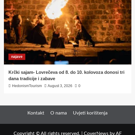
najave
Krčki sajam- Lovrečeva od 8. do 10. kolovoza donosi tri
dana tradicije i zabave
HedonismTourism
August 3, 2026
0
Kontakt
O nama
Uvjeti korištenja
Copyright © All rights reserved.
|
CoverNews
by AF