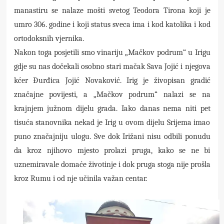
manastiru se nalaze mošti svetog Teodora Tirona koji je
umro 306. godine i koji status sveca ima i kod katolika i kod
ortodoksnih vjernika.
Nakon toga posjetili smo vinariju „Mačkov podrum“ u Irigu
gdje su nas dočekali osobno stari mačak Sava Jojić i njegova
kćer Đurđica Jojić Novaković. Irig je živopisan gradić
značajne povijesti, a „Mačkov podrum“ nalazi se na
krajnjem južnom dijelu grada. Iako danas nema niti pet
tisuća stanovnika nekad je Irig u ovom dijelu Srijema imao
puno značajniju ulogu. Sve dok Irižani nisu odbili ponudu
da kroz njihovo mjesto prolazi pruga, kako se ne bi
uznemiravale domaće životinje i dok pruga stoga nije prošla
kroz Rumu i od nje učinila važan centar.