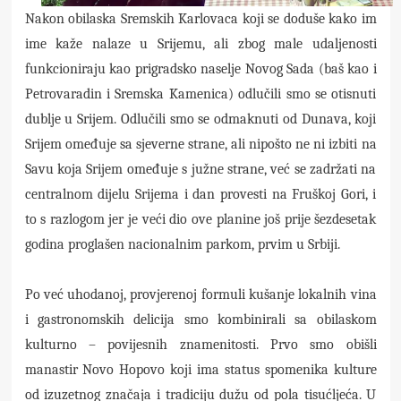
Nakon obilaska Sremskih Karlovaca koji se dodu
še kako im
ime kaže nalaze u Srijemu, ali zbog male udaljenosti
funkcioniraju kao prigradsko naselje Novog Sada (baš kao i
Petrovaradin i Sremska Kamenica) odlučili smo se otisnuti
dublje u Srijem. Odlučili smo se odmaknuti od Dunava, koji
Srijem omeđuje sa sjeverne strane, ali nipošto ne ni izbiti na
Savu koja Srijem omeđuje s južne strane, već se zadržati na
centralnom dijelu Srijema i dan provesti na Fruškoj Gori, i
to s razlogom jer je veći dio ove planine još prije šezdesetak
godina proglašen nacionalnim parkom, prvim u Srbiji.
Po već uhodanoj, provjerenoj formuli kušanje lokalnih vina
i gastronomskih delicija smo kombinirali sa obilaskom
kulturno – povijesnih znamenitosti. Prvo smo obišli
manastir Novo Hopovo koji ima status spomenika kulture
od izuzetnog značaja i tradiciju dužu od pola tisućljeća. U