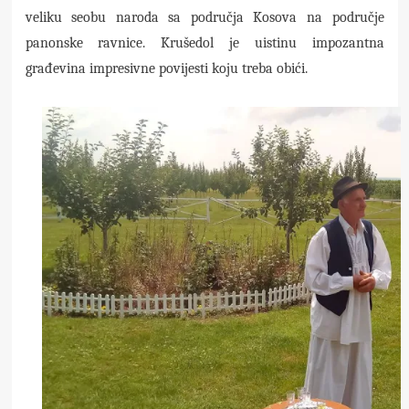
veliku seobu naroda sa područja Kosova na područje
panonske ravnice. Krušedol je uistinu impozantna
građevina impresivne povijesti koju treba obići.