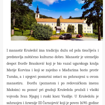
I manastir Krušedol ima tradiciju dužu od pola tisućljeća i
predstavlja zaštićeno kulturno dobro. Manastir je utemeljio
despot Đorđe Branković koji je bio vazal ugarskoga kralja
Matije Korvina i koji se zajedno s Mađarima borio protiv
Turaka, a i njegovi posmrtni ostaci su pohranjeni u ovom
manastiru.
Đorđu (poznatom i po redovničkom imenu
Maksim) su pomoć pri gradnji Krušedola pružali i vlaški
vojvoda Ivan Njagoj i ruski knez Vasilije. U Krušedolu je
sahranjen i Arsenije III Čarnojević koji je poveo 1690. godine