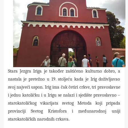
Stara Jezgra Iriga je također zaštićeno kulturno dobro, a
nastala je pretežno u 19. stoljeću kada je Irig doživljavao
svoj najveći uspon. Irig ima čak četiri crkve, tri pravoslavne
i jednu katoličku i u Irigu se nalazi i sjedište pravoslavno –
starokatoličkog vikarijata svetog Metoda koji pripada
provinciji Svetog Kristofora i međunarodnoj uniji
starokatoličkih narodnih crkava.