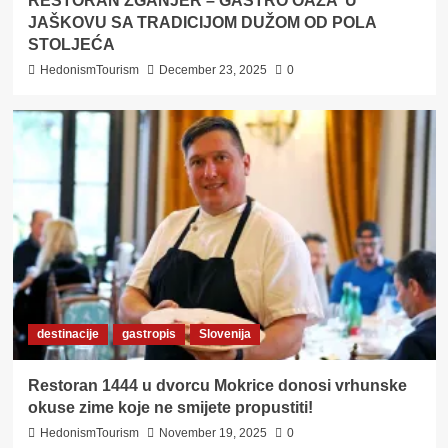
RESTORAN ŽGANJER – GASTRO OAZA U
JAŠKOVU SA TRADICIJOM DUŽOM OD POLA
STOLJEĆA
HedonismTourism
December 23, 2025
0
destinacije
gastropis
Slovenija
Restoran 1444 u dvorcu Mokrice donosi vrhunske
okuse zime koje ne smijete propustiti!
HedonismTourism
November 19, 2025
0