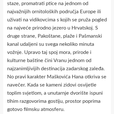
staze, promatrati ptice na jednom od
najvažnijih ornitoloških područja Europe ili
uživati na vidikovcima s kojih se pruža pogled
na najveće prirodno jezero u Hrvatskoj. S
druge strane, Pakoštane, plaže i Pašmanski
kanal udaljeni su svega nekoliko minuta
vožnje. Upravo taj spoj mora, prirode i
kulturne baštine čini Vranu jednom od
najzanimljivijih destinacija zadarskog zaleđa.
No pravi karakter Maškovića Hana otkriva se
navečer. Kada se kameni zidovi osvijetle
toplim svjetlom, a unutarnje dvorište ispuni
tihim razgovorima gostiju, prostor poprima
gotovo filmsku atmosferu.