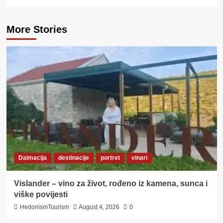
More Stories
Dalmacija
destinacije
portret
vinari
Vislander – vino za život, rođeno iz kamena, sunca i
viške povijesti
HedonismTourism
August 4, 2026
0