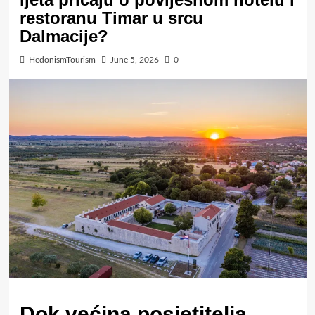
restoranu Timar u srcu
Dalmacije?
HedonismTourism
June 5, 2026
0
Dok većina posjetitelja