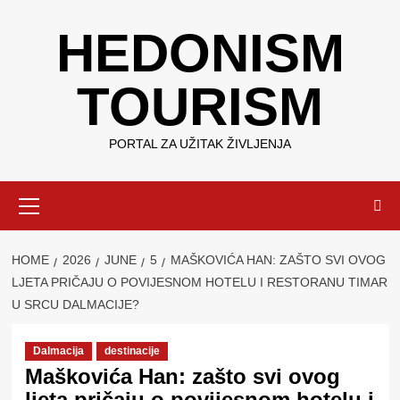
Skip
HEDONISM
to
content
TOURISM
PORTAL ZA UŽITAK ŽIVLJENJA
Primary
Menu
HOME
2026
JUNE
5
MAŠKOVIĆA HAN: ZAŠTO SVI OVOG
LJETA PRIČAJU O POVIJESNOM HOTELU I RESTORANU TIMAR
U SRCU DALMACIJE?
Dalmacija
destinacije
Maškovića Han: zašto svi ovog
ljeta pričaju o povijesnom hotelu i