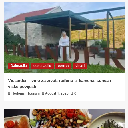
Dalmacija
destinacije
portret
vinari
Vislander – vino za život, rođeno iz kamena, sunca i
viške povijesti
HedonismTourism
August 4, 2026
0