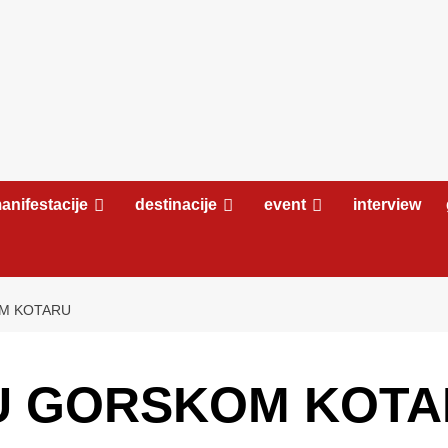
anifestacije
destinacije
event
interview
OM KOTARU
U GORSKOM KOT