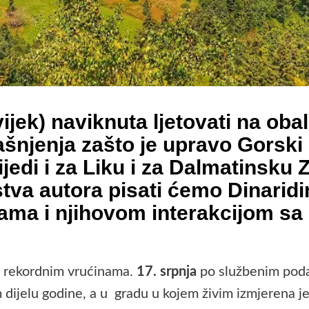
uvijek) naviknuta ljetovati na ob
ašnjenja zašto je upravo Gorski 
ijedi i za Liku i za Dalmatinsku 
tva autora pisati ćemo Dinari
tama i njihovom interakcijom s
 i rekordnim vrućinama.
17. srpnja
po službenim pod
dijelu godine, a u gradu u kojem živim izmjerena je