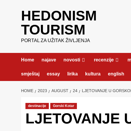
Skip
HEDONISM
to
content
TOURISM
PORTAL ZA UŽITAK ŽIVLJENJA
Home
najave
novosti
recenzije
m
smještaj
essay
lirika
kultura
english
HOME
2023
AUGUST
24
LJETOVANJE U GORSK
destinacije
Gorski Kotar
LJETOVANJE 