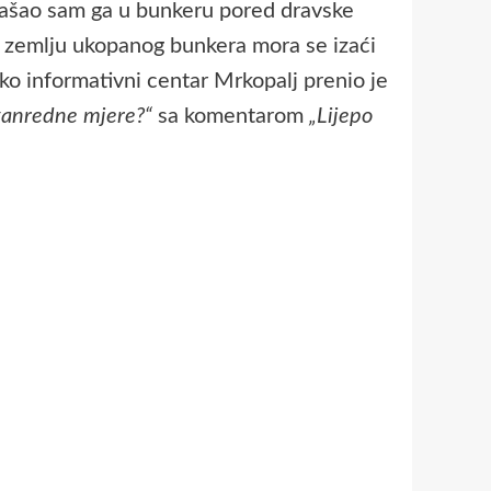
onašao sam ga u bunkeru pored dravske
od zemlju ukopanog bunkera mora se izaći
ko informativni centar Mrkopalj prenio je
izvanredne mjere?“
sa komentarom
„Lijepo