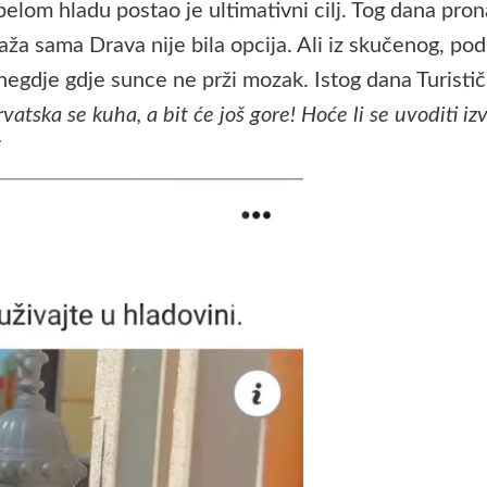
belom hladu postao je ultimativni cilj. Tog dana pr
aža sama Drava nije bila opcija. Ali iz skučenog, p
negdje gdje sunce ne prži mozak. Istog dana Turistič
vatska se kuha, a bit će još gore! Hoće li se uvoditi 
“