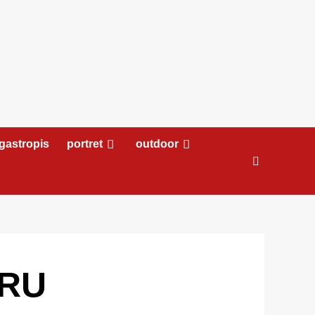
gastropis
portret
outdoor
ARU