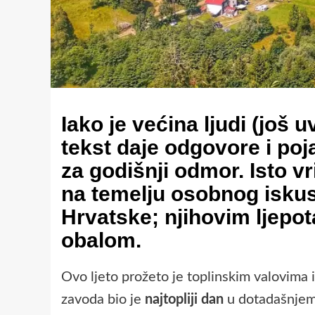
Iako je većina ljudi (još 
tekst daje odgovore i poj
za godišnji odmor. Isto vr
na temelju osobnog iskus
Hrvatske; njihovim ljepo
obalom.
Ovo ljeto prožeto je toplinskim valovima
zavoda bio je
najtopliji dan
u dotadašnjem 