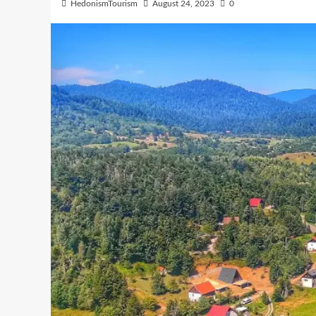
HedonismTourism
August 24, 2023
0