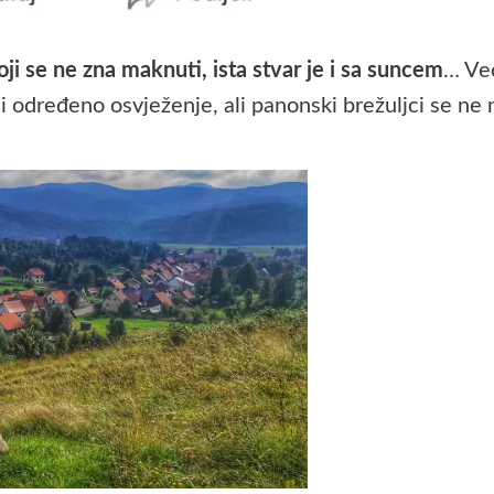
ji se ne zna maknuti, ista stvar je i sa suncem
… Već
 određeno osvježenje, ali panonski brežuljci se ne