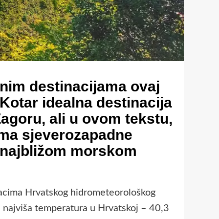
alnim destinacijama ovaj
Kotar idealna destinacija
Zagoru, ali u ovom tekstu,
dima sjeverozapadne
a najbližom morskom
acima Hrvatskog hidrometeorološkog
 najviša temperatura u Hrvatskoj – 40,3