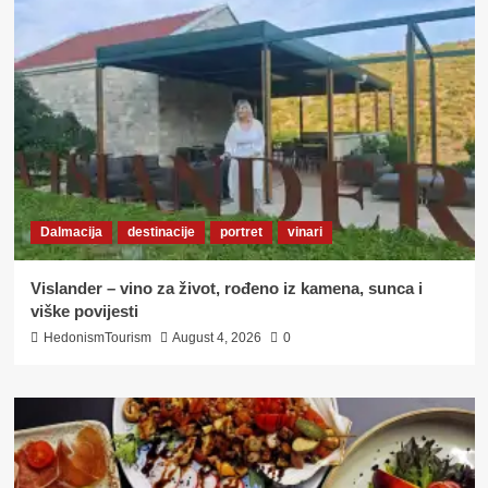
GEEKETA
&
OPG
FILAKOV
Dalmacija
destinacije
portret
vinari
Vislander – vino za život, rođeno iz kamena, sunca i
viške povijesti
HedonismTourism
August 4, 2026
0