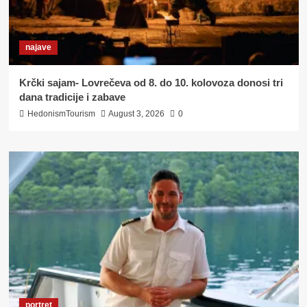
najave
Krčki sajam- Lovrečeva od 8. do 10. kolovoza donosi tri
dana tradicije i zabave
HedonismTourism
August 3, 2026
0
portret