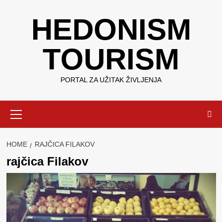
Skip
HEDONISM
to
content
TOURISM
PORTAL ZA UŽITAK ŽIVLJENJA
Primary
Menu
HOME
RAJČICA FILAKOV
rajčica Filakov