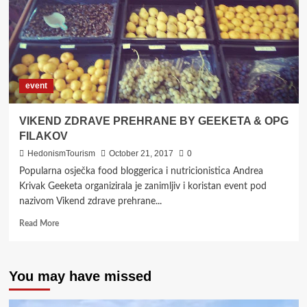
event
VIKEND ZDRAVE PREHRANE BY GEEKETA & OPG
FILAKOV
HedonismTourism
October 21, 2017
0
Popularna osječka food bloggerica i nutricionistica Andrea
Krivak Geeketa organizirala je zanimljiv i koristan event pod
nazivom Vikend zdrave prehrane...
Read
Read More
more
about
VIKEND
You may have missed
ZDRAVE
PREHRANE
BY