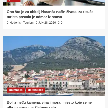
Ono što je za obitelj Naranča način života, za tisuće
turista postalo je odmor iz snova
HedonismTourism
July 28, 2026
0
Dalmacija
destinacije
Bol između kamena, vina i mora: mjesto koje se ne
otkriva samo na Zlatnom ratu