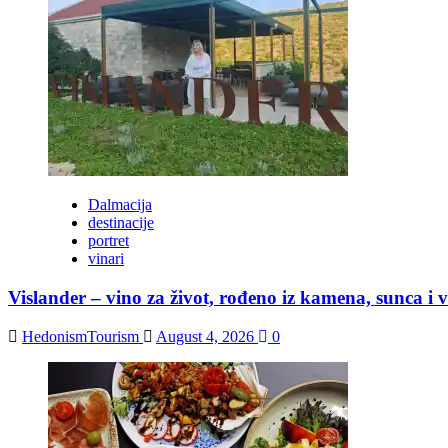
Dalmacija
destinacije
portret
vinari
Vislander – vino za život, rođeno iz kamena, sunca i vi
HedonismTourism
August 4, 2026
0