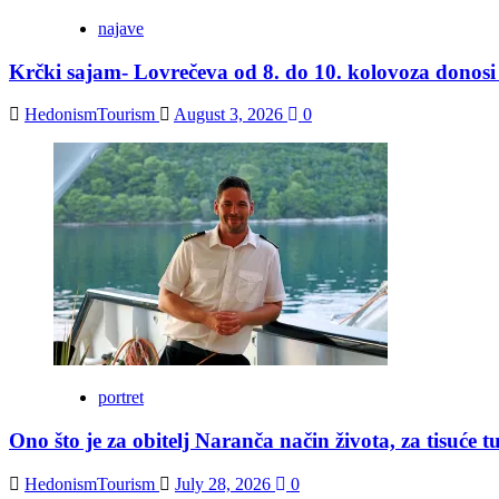
najave
Krčki sajam- Lovrečeva od 8. do 10. kolovoza donosi t
HedonismTourism
August 3, 2026
0
portret
Ono što je za obitelj Naranča način života, za tisuće t
HedonismTourism
July 28, 2026
0