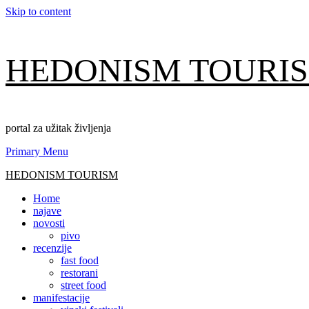
Skip to content
HEDONISM TOURI
portal za užitak življenja
Primary Menu
HEDONISM TOURISM
Home
najave
novosti
pivo
recenzije
fast food
restorani
street food
manifestacije