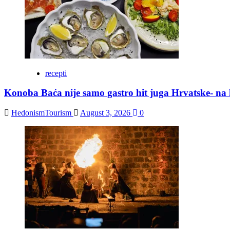
recepti
Konoba Baća nije samo gastro hit juga Hrvatske- na k
HedonismTourism
August 3, 2026
0