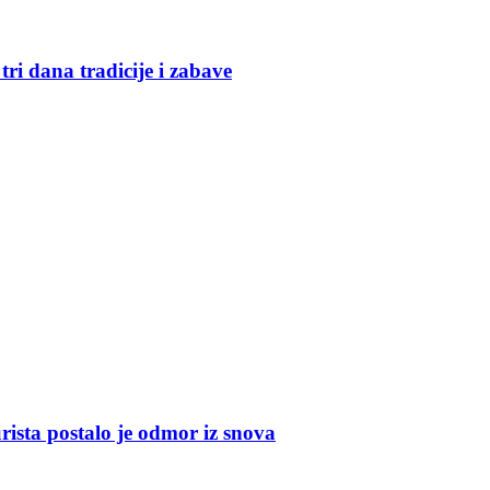
ri dana tradicije i zabave
urista postalo je odmor iz snova