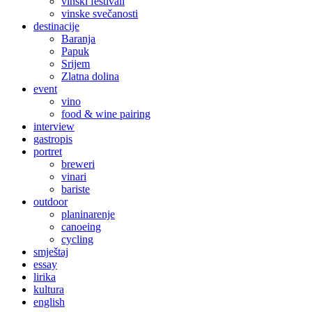
vinski festivali
vinske svečanosti
destinacije
Baranja
Papuk
Srijem
Zlatna dolina
event
vino
food & wine pairing
interview
gastropis
portret
breweri
vinari
bariste
outdoor
planinarenje
canoeing
cycling
smještaj
essay
lirika
kultura
english