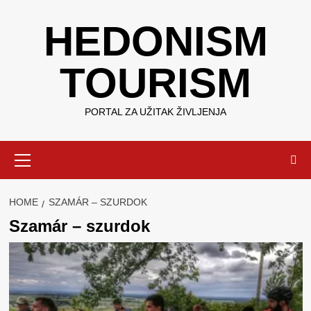
Skip
HEDONISM
to
content
TOURISM
PORTAL ZA UŽITAK ŽIVLJENJA
Primary
Menu
HOME
SZAMÁR – SZURDOK
Szamár – szurdok