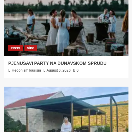
event
vino
PJENUŠAVI PARTY NA DUNAVSKOM SPRUDU
HedonismTourism
August 6, 2026
0