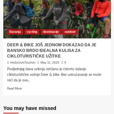
Baranja
cycling
destinacije
outdoor
DEER & BIKE JOŠ JEDNOM DOKAZAO DA JE
BANSKO BRDO IDEALNA KULISA ZA
CIKLOTURISTIČKE UŽITKE
HedonismTourism
May 31, 2020
0
Posljednjeg dana svibnja održano je četvrto izdanje
cikloturističke vožnje Deer & bike. Bez ustručavanje se može
reći da je ova...
Read
Read More
more
about
DEER
You may have missed
&
BIKE