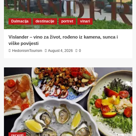
Dalmacija
destinacije
portret
vinari
Vislander – vino za život, rođeno iz kamena, sunca i
viške povijesti
HedonismTourism
August 4, 2026
0
recepti