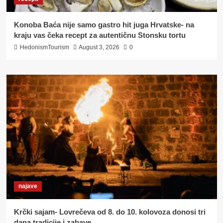
Konoba Baća nije samo gastro hit juga Hrvatske- na
kraju vas čeka recept za autentičnu Stonsku tortu
HedonismTourism
August 3, 2026
0
najave
Krčki sajam- Lovrečeva od 8. do 10. kolovoza donosi tri
dana tradicije i zabave