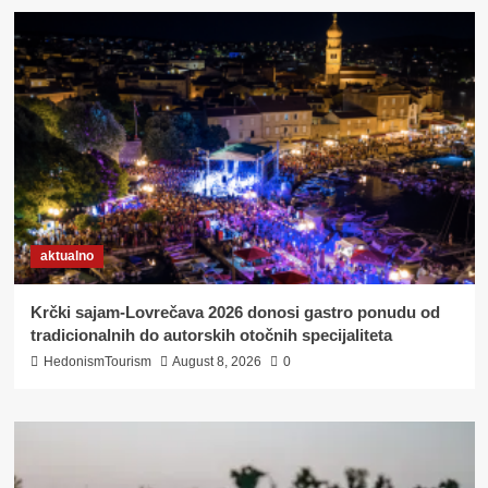
JOŠ
JEDNOM
DOKAZAO
DA
JE
BANSKO
BRDO
IDEALNA
KULISA
ZA
CIKLOTURISTIČKE
UŽITKE
aktualno
Krčki sajam-Lovrečava 2026 donosi gastro ponudu od
tradicionalnih do autorskih otočnih specijaliteta
HedonismTourism
August 8, 2026
0