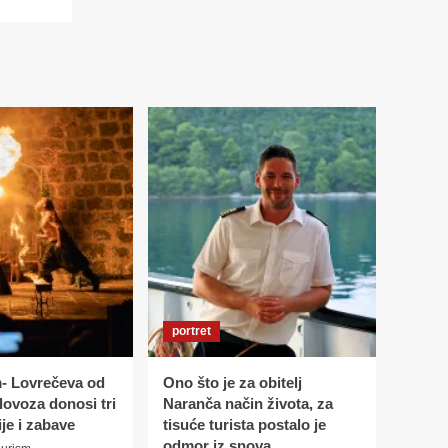
portret
m- Lovrečeva od
Ono što je za obitelj
olovoza donosi tri
Naranča način života, za
ije i zabave
tisuće turista postalo je
odmor iz snova