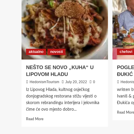
aktualno
novosti
chefovi
NEŠTO SE NOVO „KUHA“ U
POGLE
LIPOVOM HLADU
ĐUKIĆ
HedonismTourism
July 20, 2022
0
Hedoni
Iz Lipovog Hlada, kultnog osječkog
written 
donjogradskog restorana stižu vijesti o
Ivaniš & 
skorom rebrandingu interijera i jelovnika
Đukića opi
čime će ovo mjesto dobro...
Read Mor
Read
Read More
more
about