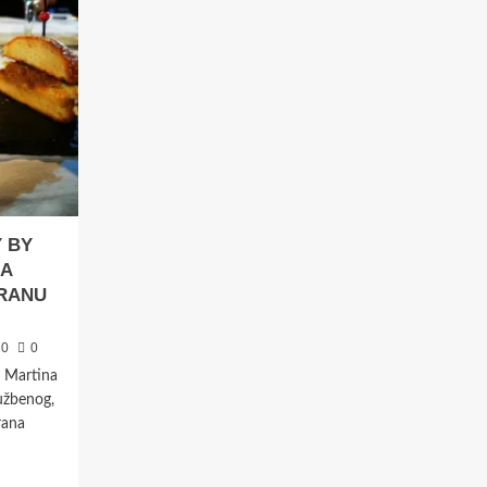
 BY
JA
ORANU
20
0
y Martina
lužbenog,
rana