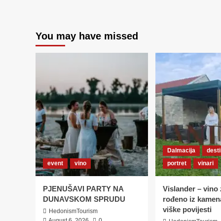
NEŠTO
SE
NOVO
„KUHA“
You may have missed
U
LIPOVOM
HLADU
Dalmacija
desti
event
vino
portret
vinari
PJENUŠAVI PARTY NA
Vislander – vino 
DUNAVSKOM SPRUDU
rođeno iz kamena
viške povijesti
HedonismTourism
August 6, 2026
0