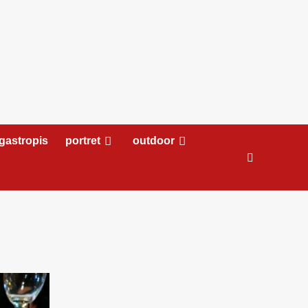
gastropis
portret
outdoor