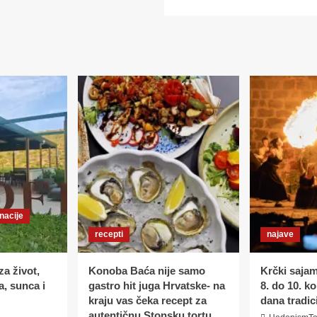
IZBLIZA:
more
CHEF
about
IVAN
SUMMER
ĐUKIĆ
DINNER
PARTY
BY
IVAN
ĐUKIĆ
–
RAPSODIJA
NOVIH
OKUSA
U
RESTORANU
LIPOV
HLAD
nacije
recepti
najave
za život,
Konoba Baća nije samo
Krčki saja
, sunca i
gastro hit juga Hrvatske- na
8. do 10. k
kraju vas čeka recept za
dana tradic
autentičnu Stonsku tortu