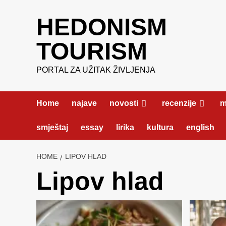
Skip
HEDONISM
to
content
TOURISM
PORTAL ZA UŽITAK ŽIVLJENJA
Home
najave
novosti
recenzije
m
smještaj
essay
lirika
kultura
english
HOME
LIPOV HLAD
Lipov hlad