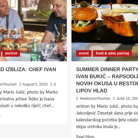
portret
event
food & wine pairing
D IZBLIZA: CHEF IVAN
SUMMER DINNER PARTY
IVAN ĐUKIĆ – RAPSODI
NOVIH OKUSA U REST
smTourism
August 5, 2020
0
LIPOV HLAD
by Mario Jukić, photo by Marko
HedonismTourism
June 10, 20
privatna arhiva Teško je Ivana
sati u nekoliko riječi; chef...
written by Mario Jukić, photo b
Jakovljević Desetak dana prije s
Read
e
kalendarskog početka ljeta odab
more
about
ekipa sretnika imala je...
POGLED
Read
Read More