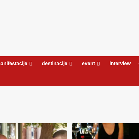
anifestacije
destinacije
event
interview