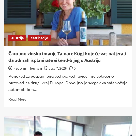
Austrija
destinacije
Čarobno vinsko imanje Tamare Kögl koje će vas natjerati
da odmah isplanirate vikend-bijeg u Austriju
HedonismTourism
July 7, 2026
0
Ponekad za potpuni bijeg od svakodnevice nije potrebno
putovati na drugi kraj Europe. Dovoljno je svega dva sata vožnje
automobilom...
Read
Read More
more
about
Čarobno
vinsko
imanje
Tamare