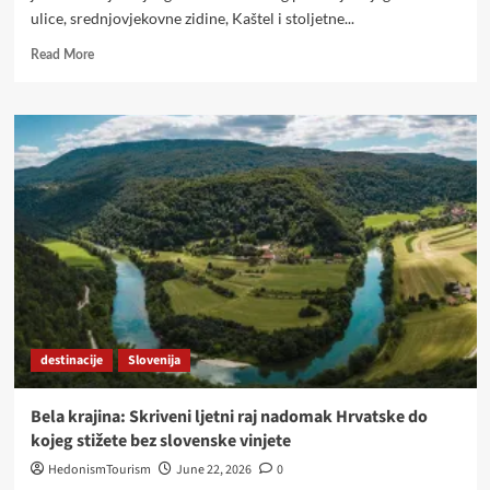
ulice, srednjovjekovne zidine, Kaštel i stoljetne...
Read
Read More
more
about
Od
tajnih
katakombi
do
legende
o
svetoj
Margareti:
Bakar
pokazao
zašto
je
destinacije
Slovenija
jedna
od
najzanimljivijih
Bela krajina: Skriveni ljetni raj nadomak Hrvatske do
destinacija
kojeg stižete bez slovenske vinjete
Kvarnera
HedonismTourism
June 22, 2026
0