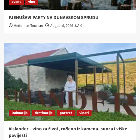
event
vino
PJENUŠAVI PARTY NA DUNAVSKOM SPRUDU
HedonismTourism
August 6, 2026
0
Dalmacija
destinacije
portret
vinari
Vislander – vino za život, rođeno iz kamena, sunca i viške
povijesti