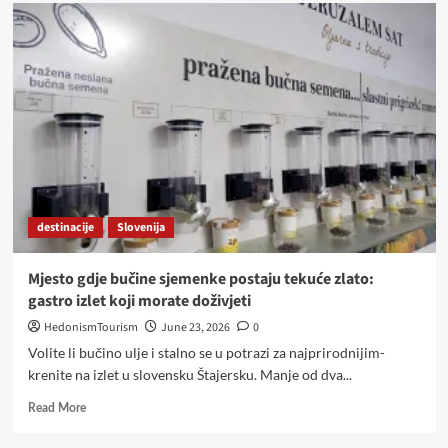
Između
vinograda
i
Michelinovih
zvjezdica:
zašto
se
svi
vraćaju
u
Južnu
Štajersku
destinacije
Slovenija
Mjesto gdje bučine sjemenke postaju tekuće zlato:
gastro izlet koji morate doživjeti
HedonismTourism
June 23, 2026
0
Volite li bučino ulje i stalno se u potrazi za najprirodnijim-
krenite na izlet u slovensku Štajersku. Manje od dva...
Read
Read More
more
about