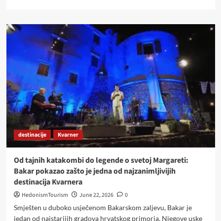
more
about
Vinska
šetnja
Mandićevcem
–
putovanje
kroz
vino,
povijest
i
slavonski
krajolik
destinacije
Kvarner
Od tajnih katakombi do legende o svetoj Margareti:
Bakar pokazao zašto je jedna od najzanimljivijih
destinacija Kvarnera
HedonismTourism
June 22, 2026
0
Smješten u duboko usječenom Bakarskom zaljevu, Bakar je
jedan od najstarijih gradova hrvatskog primorja. Njegove uske