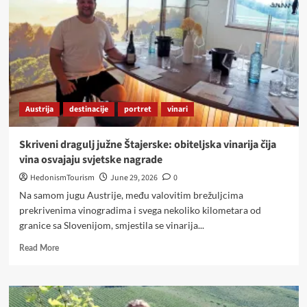
Kögl
koje
će
vas
natjerati
da
odmah
isplanirate
Austrija
destinacije
portret
vinari
vikend-
bijeg
u
Skriveni dragulj južne Štajerske: obiteljska vinarija čija
Austriju
vina osvajaju svjetske nagrade
HedonismTourism
June 29, 2026
0
Na samom jugu Austrije, među valovitim brežuljcima
prekrivenima vinogradima i svega nekoliko kilometara od
granice sa Slovenijom, smjestila se vinarija...
Read
Read More
more
about
Skriveni
dragulj