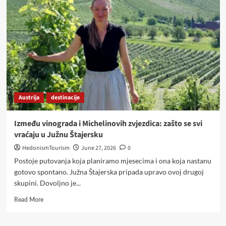
južne
Štajerske:
obiteljska
vinarija
čija
vina
osvajaju
svjetske
nagrade
Austrija
destinacije
Između vinograda i Michelinovih zvjezdica: zašto se svi
vraćaju u Južnu Štajersku
HedonismTourism
June 27, 2026
0
Postoje putovanja koja planiramo mjesecima i ona koja nastanu
gotovo spontano. Južna Štajerska pripada upravo ovoj drugoj
skupini. Dovoljno je...
Read
Read More
more
about