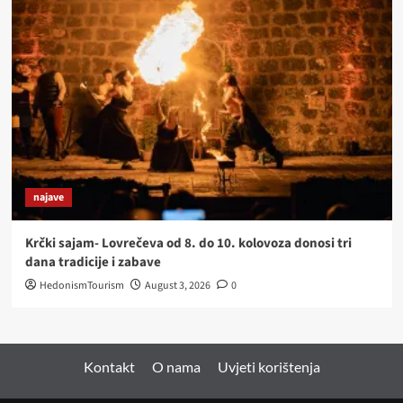
najave
Krčki sajam- Lovrečeva od 8. do 10. kolovoza donosi tri
dana tradicije i zabave
HedonismTourism
August 3, 2026
0
Kontakt
O nama
Uvjeti korištenja