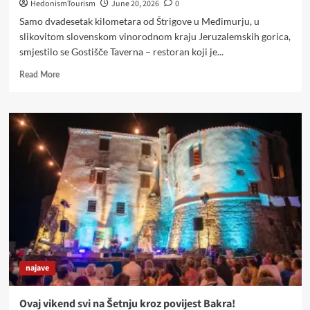
iz
HedonismTourism
June 20, 2026
0
istoga
Samo dvadesetak kilometara od Štrigove u Međimurju, u
kraja
slikovitom slovenskom vinorodnom kraju Jeruzalemskih gorica,
smjestilo se Gostišče Taverna – restoran koji je...
Read
Read More
more
about
Samo
20
km
od
Štrigove:
Gostišče
Taverna
nudi
hranu,
vino
i
pogled
najave
za
pamćenje
Ovaj vikend svi na Šetnju kroz povijest Bakra!