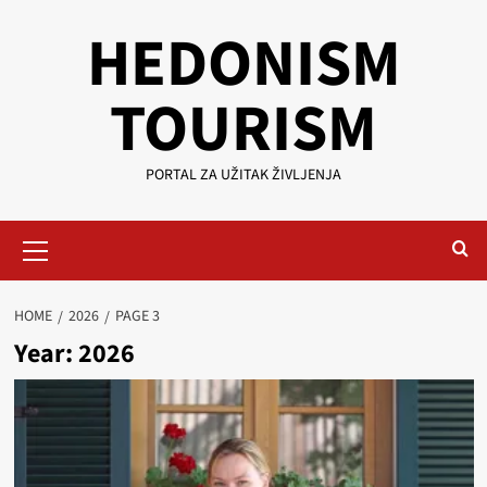
Skip
HEDONISM
to
content
TOURISM
PORTAL ZA UŽITAK ŽIVLJENJA
Primary
Menu
HOME
2026
PAGE 3
Year:
2026