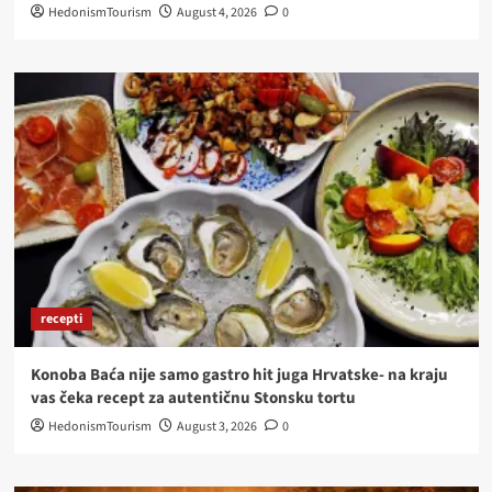
HedonismTourism
August 4, 2026
0
recepti
Konoba Baća nije samo gastro hit juga Hrvatske- na kraju
vas čeka recept za autentičnu Stonsku tortu
HedonismTourism
August 3, 2026
0