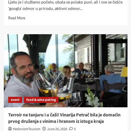
Ljeto je i službeno počelo, obala se polako puni, ali i sve se češće
'googla' odmor u prirodu, aktivni odmor...
Read
Read More
more
about
Bela
krajina:
Skriveni
ljetni
raj
nadomak
Hrvatske
do
kojeg
stižete
bez
slovenske
event
food & wine pairing
vinjete
Terroir na tanjuru i u čaši! Vinarija Petrač bila je domaćin
prvog druženja s vinima i hranom iz istoga kraja
HedonismTourism
June 20, 2026
0