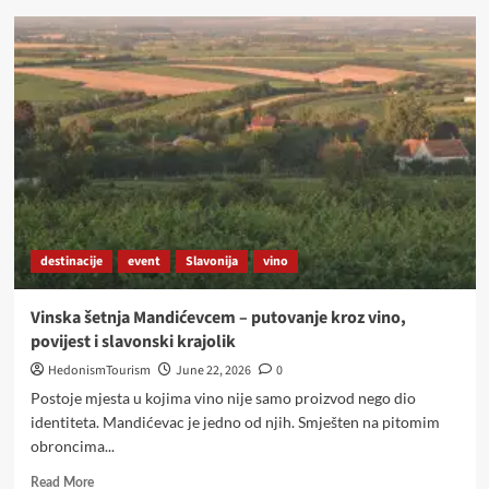
Mjesto
gdje
bučine
sjemenke
postaju
tekuće
zlato:
gastro
izlet
koji
morate
doživjeti
destinacije
event
Slavonija
vino
Vinska šetnja Mandićevcem – putovanje kroz vino,
povijest i slavonski krajolik
HedonismTourism
June 22, 2026
0
Postoje mjesta u kojima vino nije samo proizvod nego dio
identiteta. Mandićevac je jedno od njih. Smješten na pitomim
obroncima...
Read
Read More