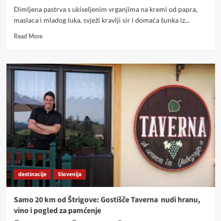
Dimljena pastrva s ukiseljenim vrganjima na kremi od papra,
maslaca i mladog luka, svježi kravlji sir i domaća šunka iz...
Read
Read More
more
about
Terroir
na
tanjuru
i
u
čaši!
Vinarija
Petrač
bila
je
domaćin
prvog
destinacije
Slovenija
druženja
s
vinima
Samo 20 km od Štrigove: Gostišče Taverna nudi hranu,
i
vino i pogled za pamćenje
hranom