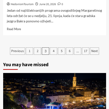
HedonismTourism
June 20, 2026
0
Jedan od najiščekivanijih programa ovogodišnjeg Margaretinog
leta održat će se u nedjelju, 21. lipnja, kada će stara gradska
jezgra Bakra ponovno oživjeti...
Read
Read More
more
about
Ovaj
vikend
Posts
Previous
1
2
4
5
6
17
Next
3
…
svi
pagination
na
Šetnju
You may have missed
kroz
povijest
Bakra!