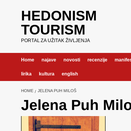
Skip
HEDONISM
to
content
TOURISM
PORTAL ZA UŽITAK ŽIVLJENJA
Home
najave
novosti
recenzije
manifes
lirika
kultura
english
HOME
JELENA PUH MILOŠ
Jelena Puh Mil