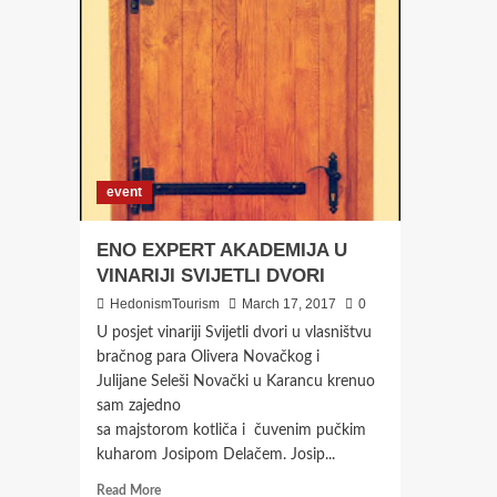
event
ENO EXPERT AKADEMIJA U
VINARIJI SVIJETLI DVORI
HedonismTourism
March 17, 2017
0
U posjet vinariji Svijetli dvori u vlasništvu
bračnog para Olivera Novačkog i
Julijane Seleši Novački u Karancu krenuo
sam zajedno
sa majstorom kotliča i čuvenim pučkim
kuharom Josipom Delačem. Josip...
Read
Read More