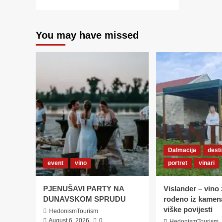
more
about
ENO
You may have missed
EXPERT
AKADEMIJA
U
VINARIJI
SVIJETLI
DVORI
Dalmacija
desti
event
vino
portret
vinari
PJENUŠAVI PARTY NA
Vislander – vino 
DUNAVSKOM SPRUDU
rođeno iz kamena
viške povijesti
HedonismTourism
August 6, 2026
0
HedonismTourism