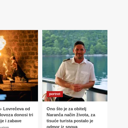
portret
m- Lovrečeva od
Ono što je za obitelj
olovoza donosi tri
Naranča način života, za
ije i zabave
tisuće turista postalo je
odmor iz snova
urism