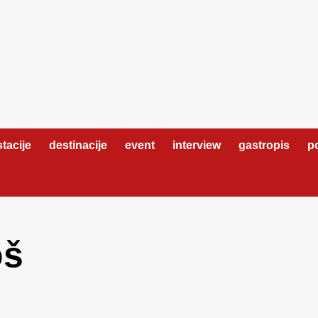
tacije
destinacije
event
interview
gastropis
po
oš