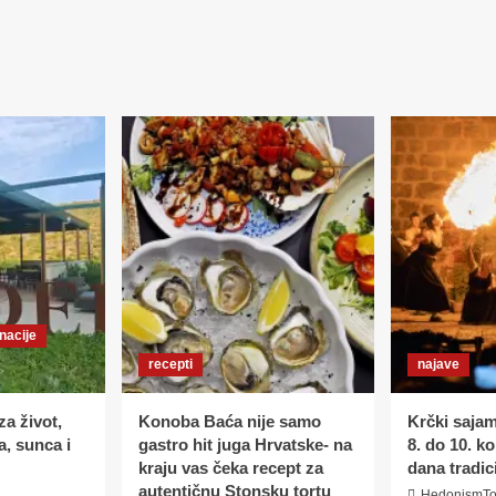
nacije
recepti
najave
za život,
Konoba Baća nije samo
Krčki saja
, sunca i
gastro hit juga Hrvatske- na
8. do 10. k
kraju vas čeka recept za
dana tradic
autentičnu Stonsku tortu
HedonismTo