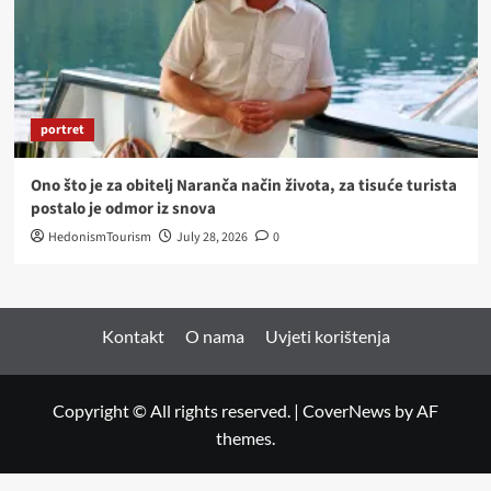
portret
Ono što je za obitelj Naranča način života, za tisuće turista
postalo je odmor iz snova
HedonismTourism
July 28, 2026
0
Kontakt
O nama
Uvjeti korištenja
Copyright © All rights reserved.
|
CoverNews
by AF
themes.