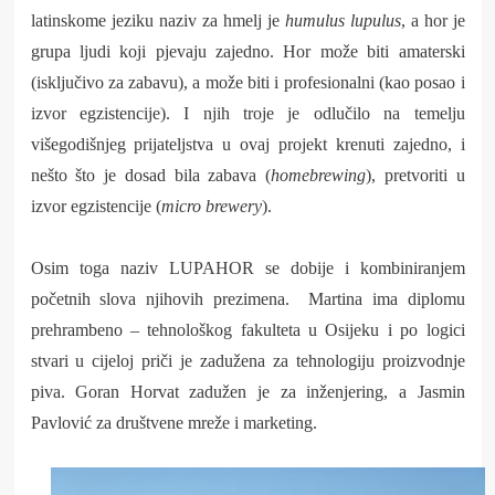
latinskome jeziku naziv za hmelj je
humulus lupulus
, a hor je
grupa ljudi koji pjevaju zajedno. Hor može biti amaterski
(isključivo za zabavu), a može biti i profesionalni (kao posao i
izvor egzistencije). I njih troje je odlučilo na temelju
višegodišnjeg prijateljstva u ovaj projekt krenuti zajedno, i
nešto što je dosad bila zabava (
homebrewing
), pretvoriti u
izvor egzistencije (
micro brewery
).
Osim toga naziv LUPAHOR se dobije i kombiniranjem
početnih slova njihovih prezimena. Martina ima diplomu
prehrambeno – tehnološkog fakulteta u Osijeku i po logici
stvari u cijeloj priči je zadužena za tehnologiju proizvodnje
piva. Goran Horv
at zadužen je za inženjering, a Jasmin
Pavlović za društvene mreže i marketing.