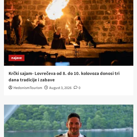
najave
Krčki sajam- Lovrečeva od 8. do 10. kolovoza donosi tri
dana tradicije i zabave
HedonismTourism
August 3, 2026
0