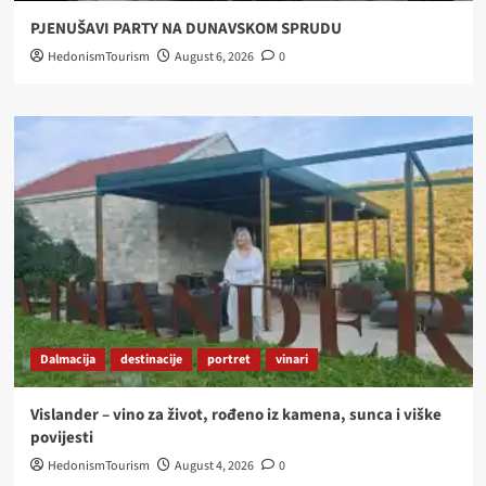
PJENUŠAVI PARTY NA DUNAVSKOM SPRUDU
HedonismTourism
August 6, 2026
0
Dalmacija
destinacije
portret
vinari
Vislander – vino za život, rođeno iz kamena, sunca i viške
povijesti
HedonismTourism
August 4, 2026
0