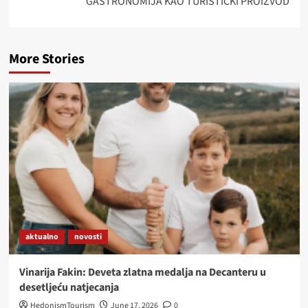
GASTRONOMIJA KAO TURISTIČKI PROIZVOD
More Stories
aktualno
novosti
Vinarija Fakin: Deveta zlatna medalja na Decanteru u
desetljeću natjecanja
HedonismTourism
June 17, 2026
0