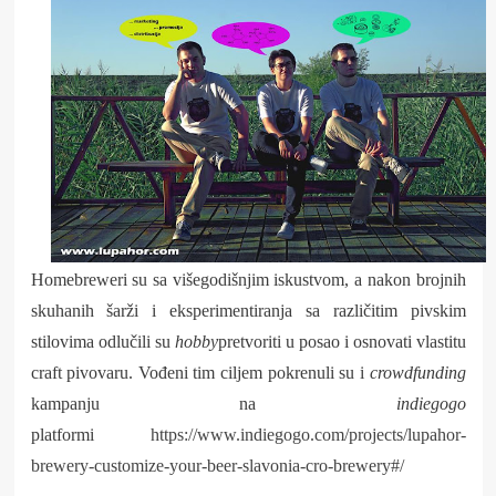
Homebreweri su sa višegodišnjim iskustvom, a nakon brojnih
skuhanih šarži i eksperimentiranja sa različitim pivskim
stilovima odlučili su
hobby
pretvoriti u posao i osnovati vlastitu
craft pivovaru. Vođeni tim ciljem pokrenuli su i
crowdfunding
kampanju na
indiegogo
platformi
https://www.indiegogo.com/projects/lupahor-
brewery-customize-your-beer-slavonia-cro-brewery#/