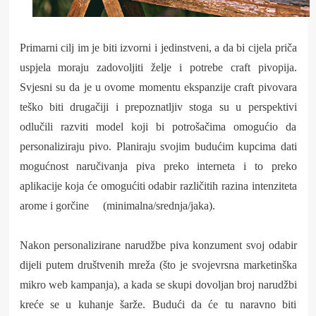
Primarni cilj im je biti izvorni i jedinstveni, a da bi cijela priča
uspjela moraju zadovoljiti želje i potrebe craft pivopija.
Svjesni su da je u ovome momentu ekspanzije craft pivovara
teško biti drugačiji i prepoznatljiv stoga su u perspektivi
odlučili razviti model koji bi potrošačima omogućio da
personaliziraju pivo. Planiraju svojim budućim kupcima dati
mogućnost naručivanja piva preko interneta i to preko
aplikacije koja će omogućiti odabir različitih razina intenziteta
arome i gorčine (minimalna/srednja/jaka).
Nakon personalizirane narudžbe piva konzument svoj odabir
dijeli putem društvenih mreža (što je svojevrsna marketinška
mikro web kampanja), a kada se skupi dovoljan broj narudžbi
kreće se u kuhanje šarže. Budući da će tu naravno biti