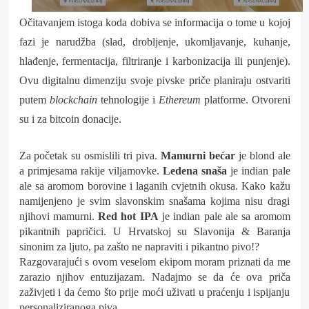
Očitavanjem istoga koda dobiva se informacija o tome u kojoj
fazi je narudžba (slad, drobljenje, ukomljavanje, kuhanje,
hlađenje, fermentacija, filtriranje i karbonizacija ili punjenje).
Ovu digitalnu dimenziju svoje pivske priče planiraju ostvariti
putem
blockchain
tehnologije i
Ethereum
platforme. Otvoreni
su i za bitcoin donacije.
Za početak su osmislili tri piva.
Mamurni bećar
je blond ale
a primjesama rakije viljamovke.
Ledena snaša
je indian pale
ale sa aromom borovine i laganih cvjetnih okusa. Kako kažu
namijenjeno je svim slavonskim snašama kojima nisu dragi
njihovi mamurni.
Red hot IPA
je indian pale ale sa aromom
pikantnih papričici. U Hrvatskoj su Slavonija & Baranja
sinonim za ljuto, pa zašto ne napraviti i pikantno pivo!?
Razgovarajući s ovom veselom ekipom moram priznati da me
zarazio njihov entuzijazam. Nadajmo se da će ova priča
zaživjeti i da ćemo što prije moći uživati u praćenju i ispijanju
personaliziranoga piva.