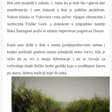
Ilok smo posjetili u subotu, 1. rujna jer je tada bio i glavni dan
manifestacije. I sam dolazak u Ilok je prilično atraktivan.
Nakon izlaska iz Vukovara cesta počne vijugati obroncima i
surducima Fruške Gore, a dolaskom u prigradsko naselje
Iloka Šarengrad pruža se uistinu impresivan pogled na Dunav.
Kada smo došli u Ilok u ranim poslijepodnevnim satima i
kratko prošetali gradom nismo primijetili neku vrevu, bilo je
očito da su svi u stanju hibernacije i da se čuvaju za
večerašnje finale Iločke berbe grožđa koja u središnjem šatoru
po staroj, dobroj tradiciji traje do jutra.