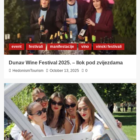
event
festivali
manifestacije
vino
vinski festivali
Dunav Wine Festival 2025. – Ilok pod zvijezdama
HedonismTourism
October 13, 2025
0