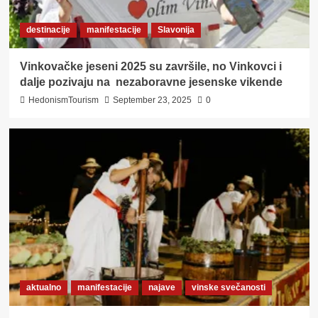
destinacije
manifestacije
Slavonija
Vinkovačke jeseni 2025 su završile, no Vinkovci i
dalje pozivaju na nezaboravne jesenske vikende
HedonismTourism
September 23, 2025
0
aktualno
manifestacije
najave
vinske svečanosti