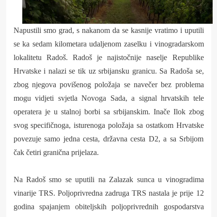
Napustili smo grad, s nakanom da se kasnije vratimo i uputili
se ka sedam kilometara udaljenom zaselku i vinogradarskom
lokalitetu Radoš. Radoš je najistočnije naselje Republike
Hrvatske i nalazi se tik uz srbijansku granicu. Sa Radoša se,
zbog njegova povišenog položaja se navečer bez problema
mogu vidjeti svjetla Novoga Sada, a signal hrvatskih tele
operatera je u stalnoj borbi sa srbijanskim. Inače Ilok zbog
svog specifičnoga, isturenoga položaja sa ostatkom Hrvatske
povezuje samo jedna cesta, državna cesta D2, a sa Srbijom
čak četiri granična prijelaza.
Na Radoš smo se uputili na Zalazak sunca u vinogradima
vinarije TRS. Poljoprivredna zadruga TRS nastala je prije 12
godina spajanjem obiteljskih poljoprivrednih gospodarstva