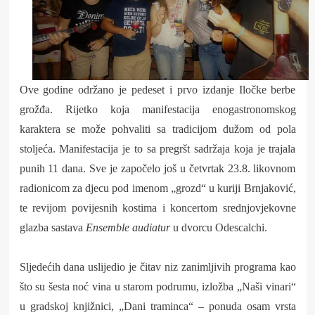
Ove godine održano je pedeset i prvo izdanje Iločke berbe
grožđa. Rijetko koja manifestacija enogastronomskog
karaktera se može pohvaliti sa tradicijom dužom od pola
stoljeća. Manifestacija je to sa pregršt sadržaja koja je trajala
punih 11 dana. Sve je započelo još u četvrtak 23.8. likovnom
radionicom za djecu pod imenom „grozd“ u kuriji Brnjaković,
te revijom povijesnih kostima i koncertom srednjovjekovne
glazba sastava
Ensemble audiatur
u dvorcu Odescalchi.
Sljedećih dana uslijedio je čitav niz zanimljivih programa kao
što su šesta noć vina u starom podrumu, izložba „Naši vinari“
u gradskoj knjižnici, „Dani traminca“ – ponuda osam vrsta