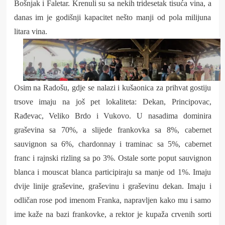
Bošnjak i Faletar. Krenuli su sa nekih tridesetak tisuća vina, a
danas im je godišnji kapacitet nešto manji od pola milijuna
litara vina.
Osim na Radošu, gdje se nalazi i kušaonica za prihvat gostiju
trsove imaju na još pet lokaliteta: Dekan, Principovac,
Rađevac, Veliko Brdo i Vukovo. U nasadima dominira
graševina sa 70%, a slijede frankovka sa 8%, cabernet
sauvignon sa 6%, chardonnay i traminac sa 5%, cabernet
franc i rajnski rizling sa po 3%. Ostale sorte poput sauvignon
blanca i mouscat blanca participiraju sa manje od 1%. Imaju
dvije linije graševine, graševinu i graševinu dekan. Imaju i
odličan rose pod imenom Franka, napravljen kako mu i samo
ime kaže na bazi frankovke, a rektor je kupaža crvenih sorti