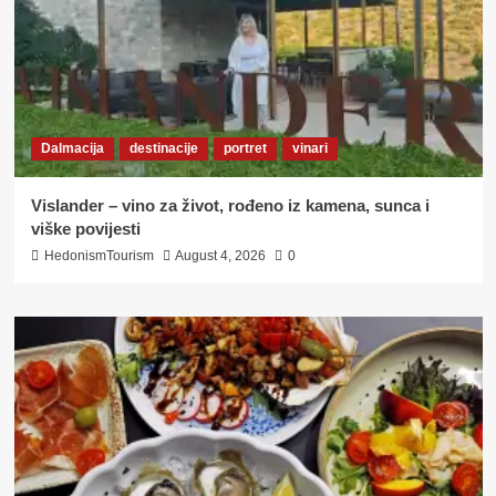
Dalmacija
destinacije
portret
vinari
Vislander – vino za život, rođeno iz kamena, sunca i
viške povijesti
HedonismTourism
August 4, 2026
0