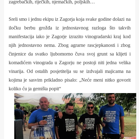
zagrebačkih, riječkih, njemačkih, poljskih…
Sreli smo i jednu ekipu iz Zagorja koja svake godine dolazi na
iločku berbu grožđa iz jednostavnog razloga što takvih
manifestacija iako je Zagorje izrazito vinogradarski kraj kod
njih jednostavno nema. Zbog agrarne rascjepkanosti i zbog
činjenice da svatko ljubomorno čuva svoj grunt sa klijeti i
komadićem vinograda u Zagorju ne postoji niti jedna velika
vinarija. Od ostalih posjetitelja su se izdvajali majicama na
kojima je sasvim prikladno pisalo: „Neće meni nitko govorit
koliko ću ja gemišta popit“