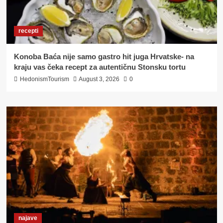
recepti
Konoba Baća nije samo gastro hit juga Hrvatske- na
kraju vas čeka recept za autentičnu Stonsku tortu
HedonismTourism
August 3, 2026
0
najave