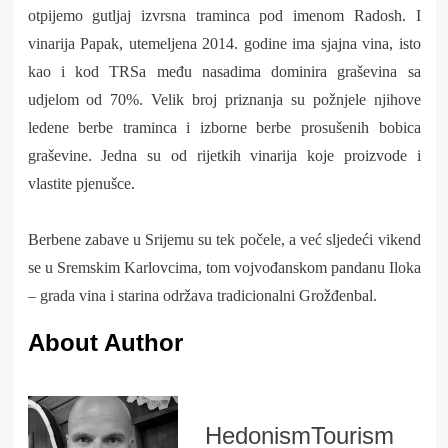
otpijemo gutljaj izvrsna traminca pod imenom Radosh. I
vinarija Papak, utemeljena 2014. godine ima sjajna vina, isto
kao i kod TRSa među nasadima dominira graševina sa
udjelom od 70%. Velik broj priznanja su požnjele njihove
ledene berbe traminca i izborne berbe prosušenih bobica
graševine. Jedna su od rijetkih vinarija koje proizvode i
vlastite pjenušce.
Berbene zabave u Srijemu su tek počele, a već sljedeći vikend
se u Sremskim Karlovcima, tom vojvođanskom pandanu Iloka
– grada vina i starina održava tradicionalni Grožđenbal.
About Author
HedonismTourism