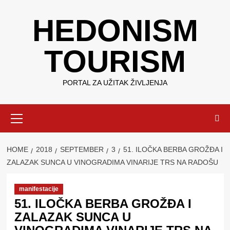
Skip
HEDONISM
to
content
TOURISM
PORTAL ZA UŽITAK ŽIVLJENJA
Primary
Menu
HOME
2018
SEPTEMBER
3
51. ILOČKA BERBA GROŽĐA I
ZALAZAK SUNCA U VINOGRADIMA VINARIJE TRS NA RADOŠU
manifestacije
51. ILOČKA BERBA GROŽĐA I
ZALAZAK SUNCA U