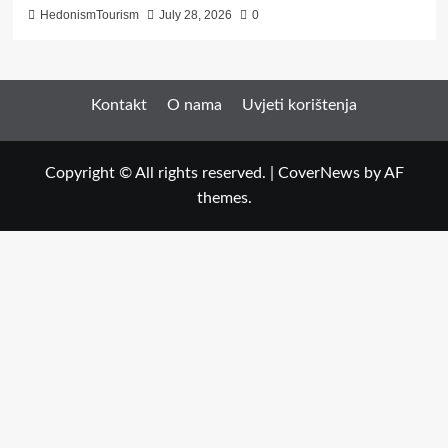
HedonismTourism
July 28, 2026
0
Kontakt
O nama
Uvjeti korištenja
Copyright © All rights reserved.
|
CoverNews
by AF
themes.