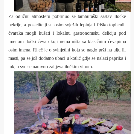
Za odličnu atmosferu pobrinuo se tamburaški sastav Iločke
bekrije, a posjetitelji su osim svježih lepinja i friško topljenih
čvaraka mogli kušati i lokalnu gastronomsku deliciju pod
imenom iločki ćevap koji nema ništa sa klasičnim ćevapima
osim imena. Riječ je o svinjetini koja se naglo prži na ulju ili
masti, pa se još dodatno ubaci u kotlić gdje se nalazi paprika i
luk, a sve se naravno zalijeva iločkim vinom.