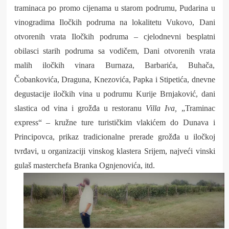
traminaca po promo cijenama u starom podrumu, Pudarina u
vinogradima Iločkih podruma na lokalitetu Vukovo, Dani
otvorenih vrata Iločkih podruma – cjelodnevni besplatni
obilasci starih podruma sa vodičem, Dani otvorenih vrata
malih iločkih vinara Burnaza, Barbarića, Buhača,
Čobankovića, Draguna, Knezovića, Papka i Stipetića, dnevne
degustacije iločkih vina u podrumu Kurije Brnjaković, dani
slastica od vina i grožđa u restoranu
Villa Iva,
„Traminac
express“ – kružne ture turističkim vlakićem do Dunava i
Principovca, prikaz tradicionalne prerade grožđa u iločkoj
tvrđavi, u organizaciji vinskog klastera Srijem, najveći vinski
gulaš masterchefa Branka Ognjenovića, itd.