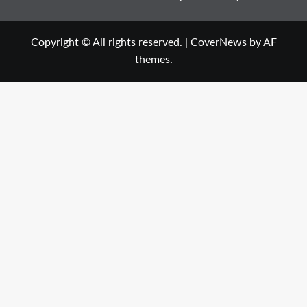
Copyright © All rights reserved.
|
CoverNews
by AF
themes.