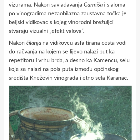
vizurama. Nakon savladavanja
Garmiša
i slaloma
po vinogradima nezaobilazna zaustavna točka je
beljski vidikovac s kojeg vinorodni brežuljci
stvaraju vizualni „efekt valova“.
Nakon
čilanja
na vidikovcu asfaltirana cesta vodi
do račvanja na kojem se lijevo nalazi put ka
repetitoru i vrhu brda, a desno ka Kamencu, selu
koje se nalazi na pola puta između općinskog
središta Kneževih vinograda i etno sela Karanac.