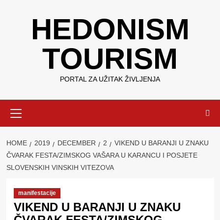
Skip
HEDONISM
to
content
TOURISM
PORTAL ZA UŽITAK ŽIVLJENJA
Primary
Menu
HOME
2019
DECEMBER
2
VIKEND U BARANJI U ZNAKU
ČVARAK FESTA/ZIMSKOG VAŠARA U KARANCU I POSJETE
SLOVENSKIH VINSKIH VITEZOVA
manifestacije
VIKEND U BARANJI U ZNAKU
ČVARAK FESTA/ZIMSKOG