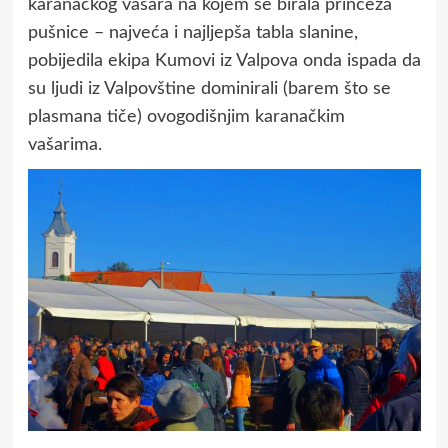
karanačkog vašara na kojem se birala princeza
pušnice – najveća i najljepša tabla slanine,
pobijedila ekipa Kumovi iz Valpova onda ispada da
su ljudi iz Valpovštine dominirali (barem što se
plasmana tiče) ovogodišnjim karanačkim
vašarima.