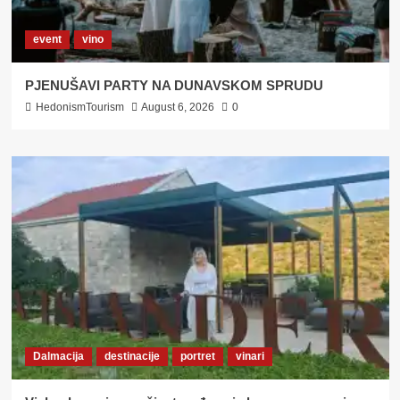
event
vino
PJENUŠAVI PARTY NA DUNAVSKOM SPRUDU
HedonismTourism
August 6, 2026
0
Dalmacija
destinacije
portret
vinari