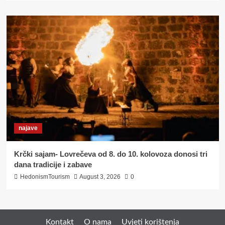
najave
Krčki sajam- Lovrečeva od 8. do 10. kolovoza donosi tri
dana tradicije i zabave
HedonismTourism
August 3, 2026
0
Kontakt
O nama
Uvjeti korištenja