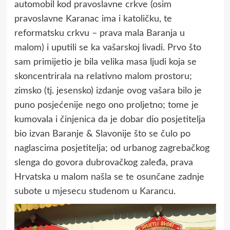
automobil kod pravoslavne crkve (osim
pravoslavne Karanac ima i katoličku, te
reformatsku crkvu – prava mala Baranja u
malom) i uputili se ka vašarskoj livadi. Prvo što
sam primijetio je bila velika masa ljudi koja se
skoncentrirala na relativno malom prostoru;
zimsko (tj. jesensko) izdanje ovog vašara bilo je
puno posjećenije nego ono proljetno; tome je
kumovala i činjenica da je dobar dio posjetitelja
bio izvan Baranje & Slavonije što se čulo po
naglascima posjetitelja; od urbanog zagrebačkog
slenga do govora dubrovačkog zaleđa, prava
Hrvatska u malom našla se te osunčane zadnje
subote u mjesecu studenom u Karancu.