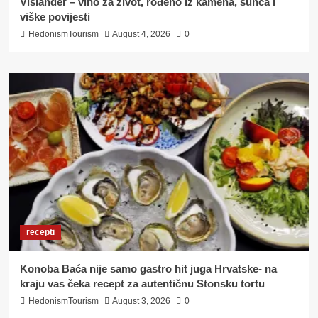
Vislander – vino za život, rođeno iz kamena, sunca i
viške povijesti
HedonismTourism
August 4, 2026
0
recepti
Konoba Baća nije samo gastro hit juga Hrvatske- na
kraju vas čeka recept za autentičnu Stonsku tortu
HedonismTourism
August 3, 2026
0