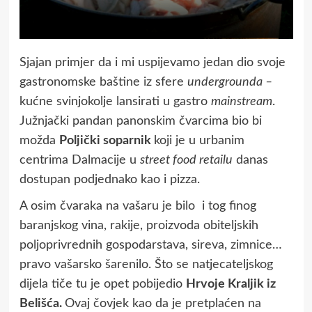
Sjajan primjer da i mi uspijevamo jedan dio svoje
gastronomske baštine iz sfere
undergrounda –
kućne svinjokolje lansirati u gastro
mainstream
.
Južnjački pandan panonskim čvarcima bio bi
možda
Poljički soparnik
koji je u urbanim
centrima Dalmacije u
street food retailu
danas
dostupan podjednako kao i pizza.
A osim čvaraka na vašaru je bilo i tog finog
baranjskog vina, rakije, proizvoda obiteljskih
poljoprivrednih gospodarstava, sireva, zimnice…
pravo vašarsko šarenilo. Što se natjecateljskog
dijela tiče tu je opet pobijedio
Hrvoje Kraljik iz
Belišća.
Ovaj čovjek kao da je pretplaćen na