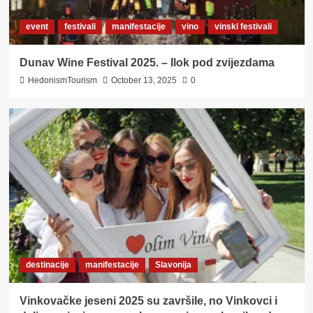
event
festivali
manifestacije
vino
vinski festivali
Dunav Wine Festival 2025. – Ilok pod zvijezdama
HedonismTourism
October 13, 2025
0
destinacije
manifestacije
Slavonija
Vinkovačke jeseni 2025 su završile, no Vinkovci i