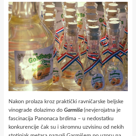
Nakon prolaza kroz praktički ravničarske beljske
vinograde dolazimo do
Garmiša
(nevjerojatna je
fascinacija Panonaca brdima – u nedostatku
konkurencije čak su i skromnu uzvisinu od nekih
stotinjak metara nazvali Garmišem po uzoru na