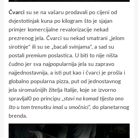
Čvarci
su se na vašaru prodavali po cijeni od
dvjestotinjak kuna po kilogram što je sjajan
primjer komercijalne revalorizacije nekad
prezrenog jela. Čvarci su nekad smatrani „jelom
sirotinje“ ili su se „bacali svinjama“, a sad su
postali
premium
poslastica. U biti to nije ništa
čudno jer sva najpopularnija jela su zapravo
najjednostavnija, a isti put kao i čvarci je prošla i
globalno popularna pizza, put od jednostavnog
jela siromašnijih žitelja Italije, koje se izvorno
spravljal0 po principu
„stavi na komad tijesta ono
što u tom trenutku imaš u smočnici“,
do planetarnog
brenda.