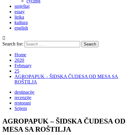
cycling
smještaj
essay
lirika
kultura
english
Search for:
Home
2020
February
25
AGROPAPUK – ŠIDSKA ČUDESA OD MESA SA
ROŠTILJA
destinacije
recenzije
restorani
Srijem
AGROPAPUK – ŠIDSKA ČUDESA OD
MESA SA ROŠTILJA