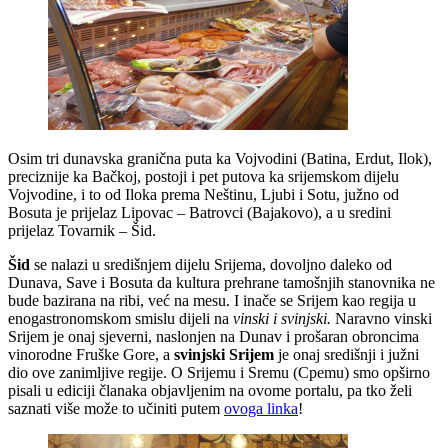
Osim tri dunavska granična puta ka Vojvodini (Batina, Erdut, Ilok),
preciznije ka Bačkoj, postoji i pet putova ka srijemskom dijelu
Vojvodine, i to od Iloka prema Neštinu, Ljubi i Sotu, južno od
Bosuta je prijelaz Lipovac – Batrovci (Bajakovo), a u sredini
prijelaz Tovarnik – Šid.
Šid
se nalazi u središnjem dijelu Srijema, dovoljno daleko od
Dunava, Save i Bosuta da kultura prehrane tamošnjih stanovnika ne
bude bazirana na ribi, već na mesu. I inače se Srijem kao regija u
enogastronomskom smislu dijeli na
vinski i svinjski.
Naravno vinski
Srijem je onaj sjeverni, naslonjen na Dunav i prošaran obroncima
vinorodne Fruške Gore, a
svinjski Srijem
je onaj središnji i južni
dio ove zanimljive regije. O Srijemu i Sremu (Cpemu) smo opširno
pisali u ediciji članaka objavljenim na ovome portalu, pa tko želi
saznati više može to učiniti putem
ovoga linka
!