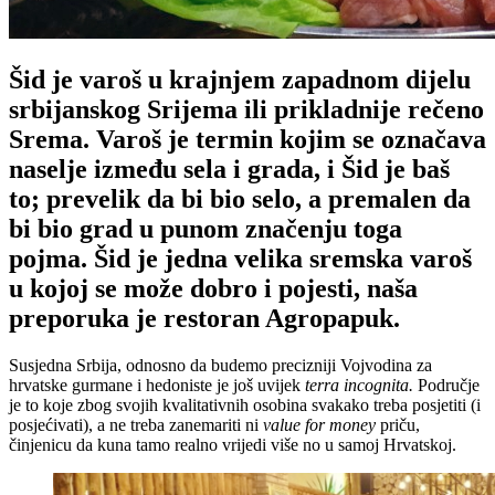
Šid je varoš u krajnjem zapadnom dijelu
srbijanskog Srijema ili prikladnije rečeno
Srema. Varoš je termin kojim se označava
naselje između sela i grada, i Šid je baš
to; prevelik da bi bio selo, a premalen da
bi bio grad u punom značenju toga
pojma. Šid je jedna velika sremska varoš
u kojoj se može dobro i pojesti, naša
preporuka je restoran Agropapuk.
Susjedna Srbija, odnosno da budemo precizniji Vojvodina za
hrvatske gurmane i hedoniste je još uvijek
terra incognita.
Područje
je to koje zbog svojih kvalitativnih osobina svakako treba posjetiti (i
posjećivati), a ne treba zanemariti ni
value for money
priču,
činjenicu da kuna tamo realno vrijedi više no u samoj Hrvatskoj.