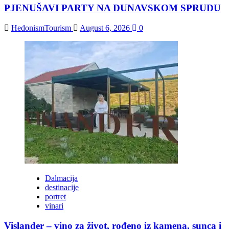
PJENUŠAVI PARTY NA DUNAVSKOM SPRUDU
HedonismTourism
August 6, 2026
0
Dalmacija
destinacije
portret
vinari
Vislander – vino za život, rođeno iz kamena, sunca i