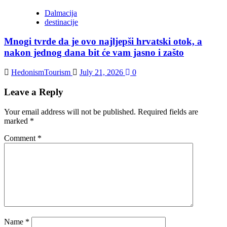
Dalmacija
destinacije
Mnogi tvrde da je ovo najljepši hrvatski otok, a
nakon jednog dana bit će vam jasno i zašto
HedonismTourism
July 21, 2026
0
Leave a Reply
Your email address will not be published.
Required fields are
marked
*
Comment
*
Name
*