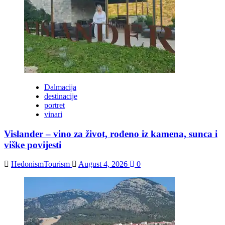
Dalmacija
destinacije
portret
vinari
Vislander – vino za život, rođeno iz kamena, sunca i
viške povijesti
HedonismTourism
August 4, 2026
0