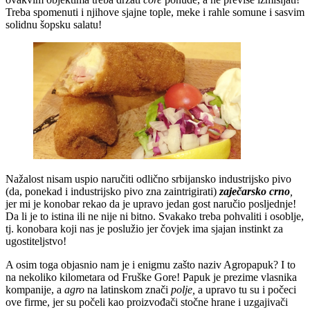
Treba spomenuti i njihove sjajne tople, meke i rahle somune i sasvim
solidnu šopsku salatu!
Nažalost nisam uspio naručiti odlično srbijansko industrijsko pivo
(da, ponekad i industrijsko pivo zna zaintrigirati)
zaječarsko crno
,
jer mi je konobar rekao da je upravo jedan gost naručio posljednje!
Da li je to istina ili ne nije ni bitno. Svakako treba pohvaliti i osoblje,
tj. konobara koji nas je poslužio jer čovjek ima sjajan instinkt za
ugostiteljstvo!
A osim toga objasnio nam je i enigmu zašto naziv Agropapuk? I to
na nekoliko kilometara od Fruške Gore! Papuk je prezime vlasnika
kompanije, a
agro
na latinskom znači
polje,
a upravo tu su i počeci
ove firme, jer su počeli kao proizvođači stočne hrane i uzgajivači