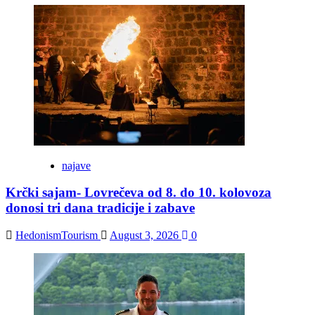
najave
Krčki sajam- Lovrečeva od 8. do 10. kolovoza
donosi tri dana tradicije i zabave
HedonismTourism
August 3, 2026
0