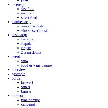
pivo
recenzije
fast food
restorani
street food
manifestacije
vinski festivali
vinske svečanosti
destinacije
Baranja
Papuk
Srijem
Zlatna dolina
event
vino
food & wine pairing
interview
gastropis
portret
breweri
vinari
bariste
outdoor
planinarenje
canoeing