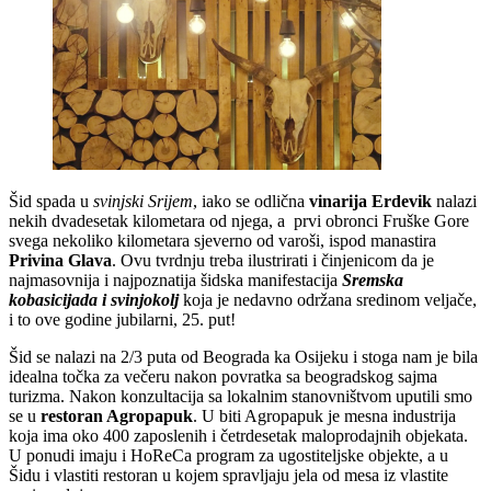
Šid spada u
svinjski Srijem
, iako se odlična
vinarija Erdevik
nalazi
nekih dvadesetak kilometara od njega, a prvi obronci Fruške Gore
svega nekoliko kilometara sjeverno od varoši, ispod manastira
Privina Glava
. Ovu tvrdnju treba ilustrirati i činjenicom da je
najmasovnija i najpoznatija šidska manifestacija
Sremska
kobasicijada i svinjokolj
koja je nedavno održana sredinom veljače,
i to ove godine jubilarni, 25. put!
Šid se nalazi na 2/3 puta od Beograda ka Osijeku i stoga nam je bila
idealna točka za večeru nakon povratka sa beogradskog sajma
turizma. Nakon konzultacija sa lokalnim stanovništvom uputili smo
se u
restoran Agropapuk
. U biti Agropapuk je mesna industrija
koja ima oko 400 zaposlenih i četrdesetak maloprodajnih objekata.
U ponudi imaju i HoReCa program za ugostiteljske objekte, a u
Šidu i vlastiti restoran u kojem spravljaju jela od mesa iz vlastite