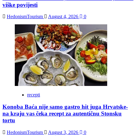
viške povijesti
HedonismTourism
August 4, 2026
0
recepti
Konoba Baća nije samo gastro hit juga Hrvatske-
na kraju vas čeka recept za autentičnu Stonsku
tortu
HedonismTourism
August 3, 2026
0