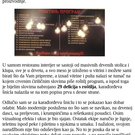
proizvodnje.
U samom restoranu interijer se sastoji od masivnih drvenih stolica i
klupa, sve je u drvetu, a svo meso je izloženo u vitrini i možete sami
birati što da Vam pripreme, a iznad vitrine i pulta nalazi se tumač na
kojem crvenim ćiriličnim slovima piše roštilj program, a ispod toga
je bijelim slovima nabrojano
29 delicija s roštilja
, karađorđeva
šnicla nalazila se na tom popisu prva s desne strane.
Odlučio sam se za karađorđevu šniclu i to se pokazao kao dobar
odabir. Malo modernije poslužena no što sam se navikao, na drvenoj
dasci, sa preljevom, i krumpirićima u rešetkastoj posudici. Osim
vizualnog efekta i ukus je bio sjajan. Ostatak ekipe naručio je lignje,
teletinu ispod peke i piletinu s njokima u umaku. I nažalost, svojom
narudžbom nije bio oduševljen kao ja. No to je pouka da se u
ovakvim objektima treba držati
core
ponude, a ne previše izmišljati!