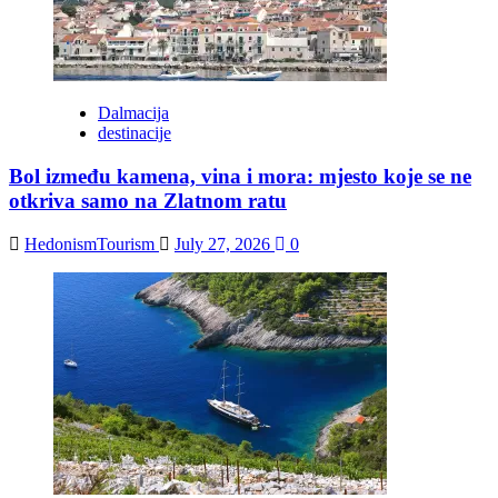
Dalmacija
destinacije
Bol između kamena, vina i mora: mjesto koje se ne
otkriva samo na Zlatnom ratu
HedonismTourism
July 27, 2026
0