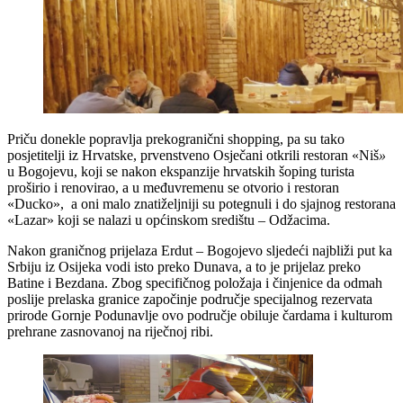
Priču donekle popravlja prekogranični shopping, pa su tako
posjetitelji iz Hrvatske, prvenstveno Osječani otkrili restoran «Niš
»
u Bogojevu, koji se nakon ekspanzije hrvatskih šoping turista
proširio i renovirao, a u međuvremenu se otvorio i restoran
«Ducko», a oni malo znatiželjniji su potegnuli i do sjajnog restorana
«Lazar» koji se nalazi u općinskom središtu – Odžacima.
Nakon graničnog prijelaza Erdut – Bogojevo sljedeći najbliži put ka
Srbiju iz Osijeka vodi isto preko Dunava, a to je prijelaz preko
Batine i Bezdana. Zbog specifičnog položaja i činjenice da odmah
poslije prelaska granice započinje područje specijalnog rezervata
prirode Gornje Podunavlje ovo područje obiluje čardama i kulturom
prehrane zasnovanoj na riječnoj ribi.