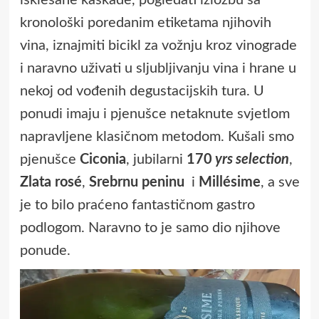
isklesane kaskade, pogledati izložbu sa
kronološki poredanim etiketama njihovih
vina, iznajmiti bicikl za vožnju kroz vinograde
i naravno uživati u sljubljivanju vina i hrane u
nekoj od vođenih degustacijskih tura. U
ponudi imaju i pjenušce netaknute svjetlom
napravljene klasičnom metodom. Kušali smo
pjenušce
Ciconia
, jubilarni
170
yrs selection
,
Zlata rosé
,
Srebrnu peninu
i
Millésime
, a sve
je to bilo praćeno fantastičnom gastro
podlogom. Naravno to je samo dio njihove
ponude.