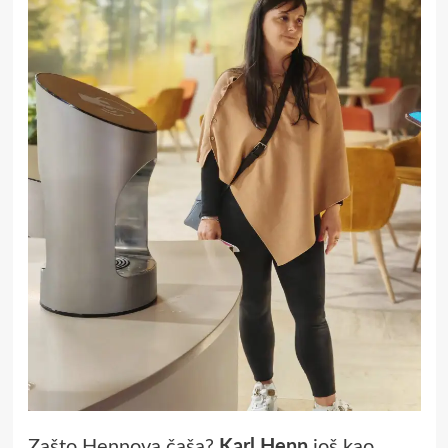
Zašto Hennova čaša?
Karl Henn
još kao