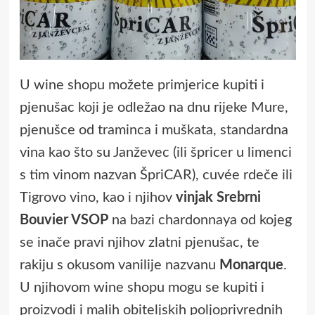
U wine shopu možete primjerice kupiti i
pjenušac koji je odležao na dnu rijeke Mure,
pjenušce od traminca i muškata, standardna
vina kao što su Janževec (ili špricer u limenci
s tim vinom nazvan ŠpriCAR), cuvée rdeče ili
Tigrovo vino, kao i njihov
vinjak Srebrni
Bouvier VSOP
na bazi chardonnaya od kojeg
se inače pravi njihov zlatni pjenušac, te
rakiju s okusom vanilije nazvanu
Monarque
.
U njihovom wine shopu mogu se kupiti i
proizvodi i malih obiteljskih poljoprivrednih