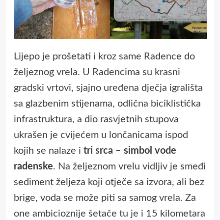
Lijepo je prošetati i kroz same Radence do
željeznog vrela. U Radencima su krasni
gradski vrtovi, sjajno uređena dječja igrališta
sa glazbenim stijenama, odlična biciklistička
infrastruktura, a dio rasvjetnih stupova
ukrašen je cvijećem u lončanicama ispod
kojih se nalaze i
tri srca – simbol vode
radenske
. Na željeznom vrelu vidljiv je smeđi
sediment željeza koji otječe sa izvora, ali bez
brige, voda se može piti sa samog vrela. Za
one ambicioznije šetače tu je i 15 kilometara