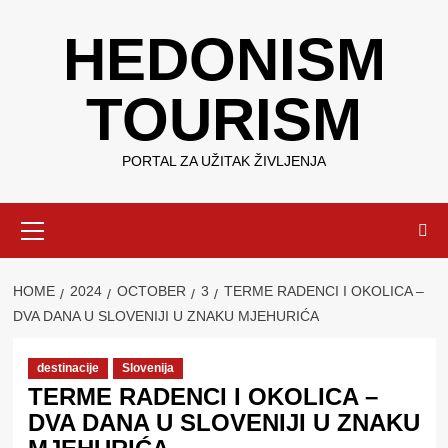
Skip
HEDONISM
to
content
TOURISM
PORTAL ZA UŽITAK ŽIVLJENJA
Primary
Menu
HOME
2024
OCTOBER
3
TERME RADENCI I OKOLICA –
DVA DANA U SLOVENIJI U ZNAKU MJEHURIĆA
destinacije
Slovenija
TERME RADENCI I OKOLICA –
DVA DANA U SLOVENIJI U ZNAKU