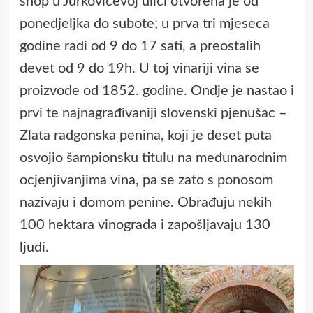
shop u Jurkovičevoj ulici otvorena je od
ponedjeljka do subote; u prva tri mjeseca
godine radi od 9 do 17 sati, a preostalih
devet od 9 do 19h. U toj vinariji vina se
proizvode od 1852. godine. Ondje je nastao i
prvi te najnagrađivaniji slovenski pjenušac –
Zlata radgonska penina, koji je deset puta
osvojio šampionsku titulu na međunarodnim
ocjenjivanjima vina, pa se zato s ponosom
nazivaju i domom penine. Obrađuju nekih
100 hektara vinograda i zapošljavaju 130
ljudi.