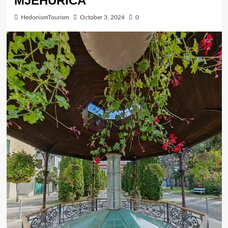
MJEHURIĆA
HedonismTourism
October 3, 2024
0