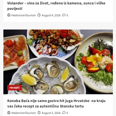
Vislander – vino za život, rođeno iz kamena, sunca i viške
povijesti
HedonismTourism
August 4, 2026
0
recepti
Konoba Baća nije samo gastro hit juga Hrvatske- na kraju
vas čeka recept za autentičnu Stonsku tortu
HedonismTourism
August 3, 2026
0