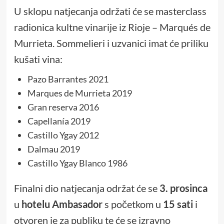
U sklopu natjecanja održati će se masterclass
radionica kultne vinarije iz Rioje – Marqués de
Murrieta. Sommelieri i uzvanici imat će priliku
kušati vina:
Pazo Barrantes 2021
Marques de Murrieta 2019
Gran reserva 2016
Capellanía 2019
Castillo Ygay 2012
Dalmau 2019
Castillo Ygay Blanco 1986
Finalni dio natjecanja održat će se
3. prosinca
u
hotelu Ambasador
s početkom u
15 sati
i
otvoren je za publiku te će se izravno