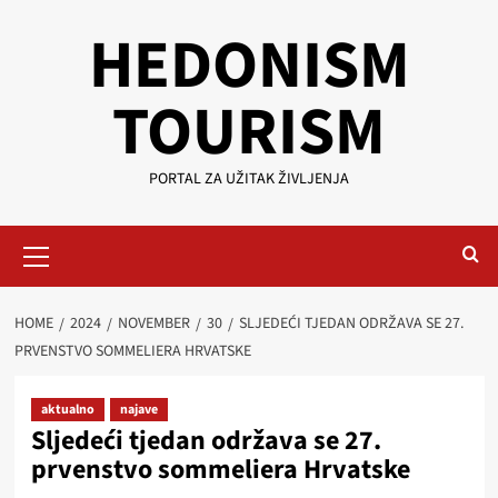
Skip
HEDONISM
to
content
TOURISM
PORTAL ZA UŽITAK ŽIVLJENJA
Primary
Menu
HOME
2024
NOVEMBER
30
SLJEDEĆI TJEDAN ODRŽAVA SE 27.
PRVENSTVO SOMMELIERA HRVATSKE
aktualno
najave
Sljedeći tjedan održava se 27.
prvenstvo sommeliera Hrvatske