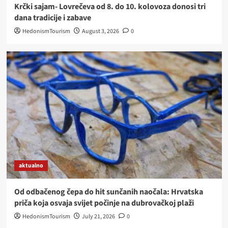
Krčki sajam- Lovrečeva od 8. do 10. kolovoza donosi tri
dana tradicije i zabave
HedonismTourism
August 3, 2026
0
aktualno
Od odbačenog čepa do hit sunčanih naočala: Hrvatska
priča koja osvaja svijet počinje na dubrovačkoj plaži
HedonismTourism
July 21, 2026
0