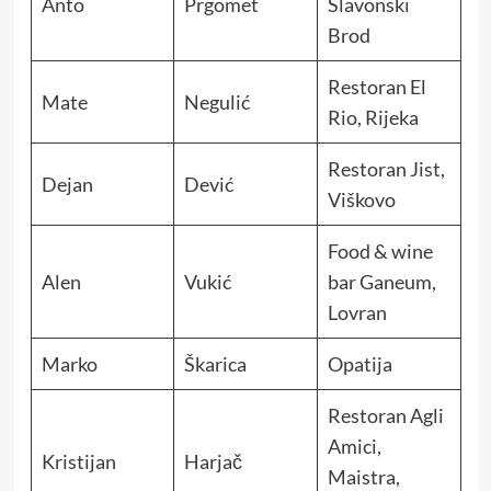
Anto
Prgomet
Slavonski
Brod
Restoran El
Mate
Negulić
Rio, Rijeka
Restoran Jist,
Dejan
Dević
Viškovo
Food & wine
Alen
Vukić
bar Ganeum,
Lovran
Marko
Škarica
Opatija
Restoran Agli
Amici,
Kristijan
Harjač
Maistra,