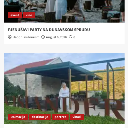
event
vino
PJENUŠAVI PARTY NA DUNAVSKOM SPRUDU
HedonismTourism
August 6, 2026
0
Dalmacija
destinacije
portret
vinari