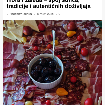
tradicije i autentičnih doživljaja
HedonismTourism
July 29, 2025
0