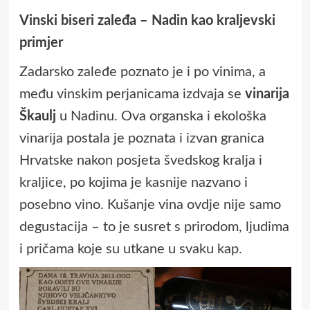
Vinski biseri zaleđa – Nadin kao kraljevski
primjer
Zadarsko zaleđe poznato je i po vinima, a
među vinskim perjanicama izdvaja se
vinarija
Škaulj
u Nadinu. Ova organska i ekološka
vinarija postala je poznata i izvan granica
Hrvatske nakon posjeta švedskog kralja i
kraljice, po kojima je kasnije nazvano i
posebno vino. Kušanje vina ovdje nije samo
degustacija – to je susret s prirodom, ljudima
i pričama koje su utkane u svaku kap.