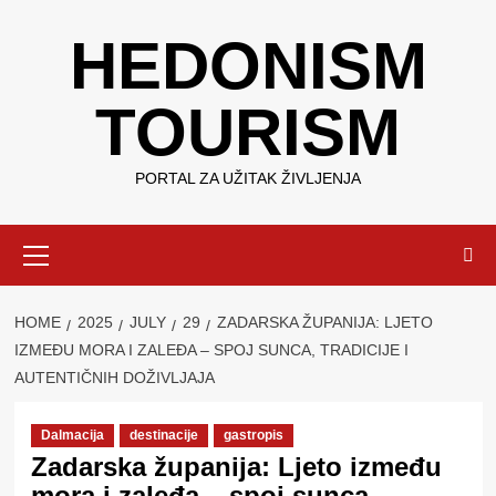
Skip
HEDONISM
to
content
TOURISM
PORTAL ZA UŽITAK ŽIVLJENJA
Primary
Menu
HOME
2025
JULY
29
ZADARSKA ŽUPANIJA: LJETO
IZMEĐU MORA I ZALEĐA – SPOJ SUNCA, TRADICIJE I
AUTENTIČNIH DOŽIVLJAJA
Dalmacija
destinacije
gastropis
Zadarska županija: Ljeto između
mora i zaleđa – spoj sunca,