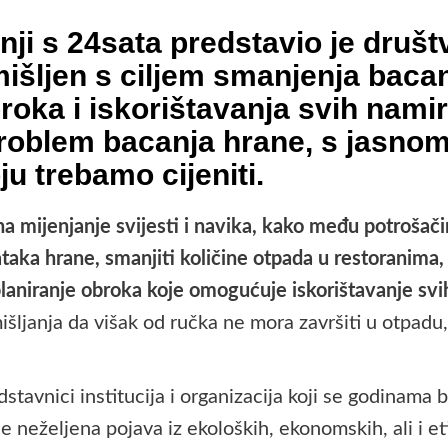
nji s 24sata predstavio je
društ
mišljen s
ciljem smanjenja bacan
roka i iskorištavanja svih nami
roblem bacanja hrane, s jasno
ju trebamo cijeniti.
na mijenjanje svijesti i navika, kako među potrošač
ataka hrane, smanjiti količine otpada u restoranima
aniranje obroka koje omogućuje iskorištavanje svi
mišljanja da višak od ručka ne mora završiti u otpad
dstavnici institucija i organizacija koji se godinama
eželjena pojava iz ekoloških, ekonomskih, ali i etič