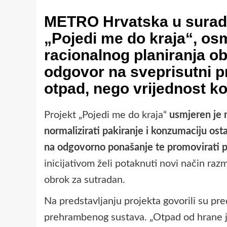
METRO Hrvatska
u surad
„Pojedi me do kraja“
, os
racionalnog planiranja ob
odgovor na sveprisutni p
otpad, nego vrijednost ko
Projekt „Pojedi me do kraja“
usmjeren je 
normalizirati pakiranje i konzumaciju ost
na odgovorno ponašanje te promovirati pl
inicijativom želi potaknuti novi način raz
obrok za sutradan.
Na predstavljanju projekta govorili su pre
prehrambenog sustava. „Otpad od hrane je n