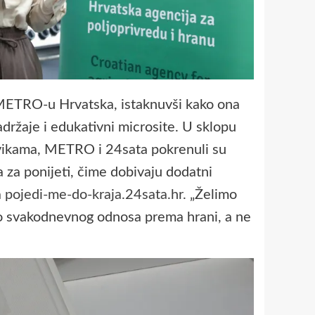
u METRO-u Hrvatska, istaknuvši kako ona
adržaje i edukativni microsite. U sklopu
avikama, METRO i 24sata pokrenuli su
za ponijeti, čime dobivaju dodatni
a
pojedi-me-do-kraja.24sata.hr.
„Želimo
o svakodnevnog odnosa prema hrani, a ne