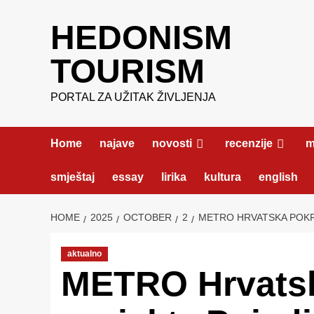
Skip
HEDONISM
to
content
TOURISM
PORTAL ZA UŽITAK ŽIVLJENJA
Home
najave
novosti
recenzije
m
smještaj
essay
lirika
kultura
english
HOME
2025
OCTOBER
2
METRO HRVATSKA POKR
aktualno
METRO Hrvatsk