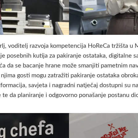
rlj, voditelj razvoja kompetencija HoReCa tržišta 
je posebnih kutija za pakiranje ostataka, digitalne s
jeća da se bacanje hrane može smanjiti pametnim n
ima gosti mogu zatražiti pakiranje ostataka obroka 
nformacija, savjeta i nagradni natječaj dostupni su n
te da planiranje i odgovorno ponašanje postanu di