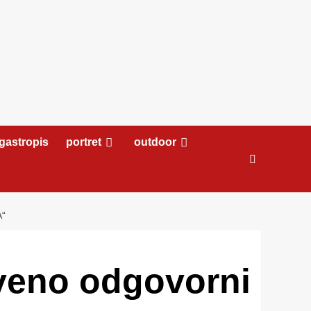
gastropis
portret
outdoor
“
veno odgovorni