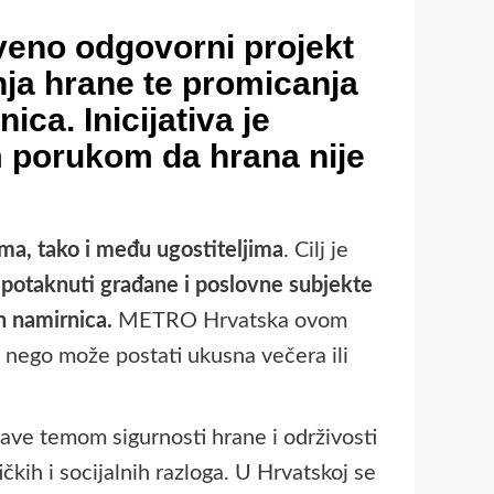
veno odgovorni projekt
ja hrane te promicanja
rnica
. Inicijativa je
m porukom da hrana nije
ima, tako i među ugostiteljima
. Cilj je
, potaknuti građane i poslovne subjekte
h namirnica.
METRO Hrvatska ovom
u, nego može postati ukusna večera ili
 bave temom sigurnosti hrane i održivosti
kih i socijalnih razloga. U Hrvatskoj se