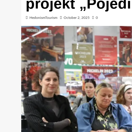
projekt „Pojed
HedonismTourism
October 2, 2025
0