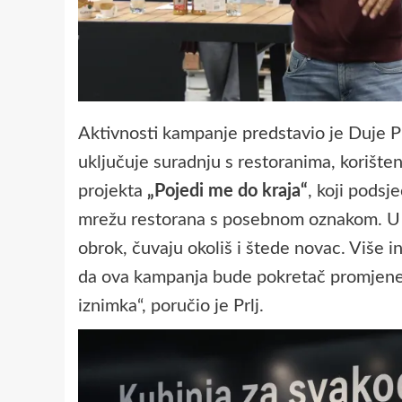
Aktivnosti kampanje predstavio je Duje P
uključuje suradnju s restoranima, korišten
projekta
„Pojedi me do kraja“
, koji pods
mrežu restorana s posebnom oznakom. U nj
obrok, čuvaju okoliš i štede novac. Više i
da ova kampanja bude pokretač promjene 
iznimka“, poručio je Prlj.