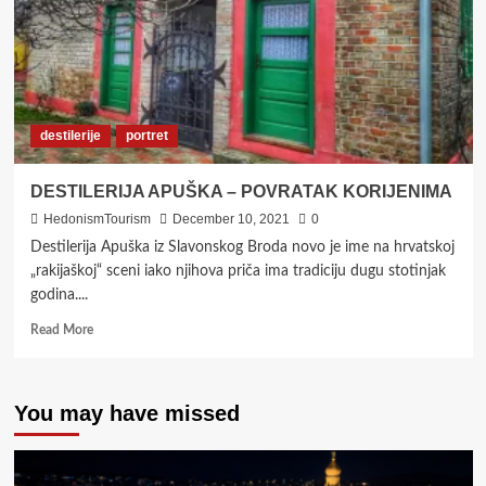
destilerije
portret
DESTILERIJA APUŠKA – POVRATAK KORIJENIMA
HedonismTourism
December 10, 2021
0
Destilerija Apuška iz Slavonskog Broda novo je ime na hrvatskoj
„rakijaškoj“ sceni iako njihova priča ima tradiciju dugu stotinjak
godina....
Read
Read More
more
about
DESTILERIJA
You may have missed
APUŠKA
–
POVRATAK
KORIJENIMA