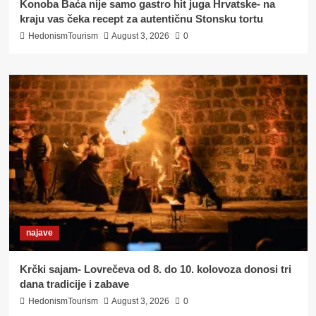
Konoba Baća nije samo gastro hit juga Hrvatske- na
kraju vas čeka recept za autentičnu Stonsku tortu
HedonismTourism
August 3, 2026
0
najave
Krčki sajam- Lovrečeva od 8. do 10. kolovoza donosi tri
dana tradicije i zabave
HedonismTourism
August 3, 2026
0