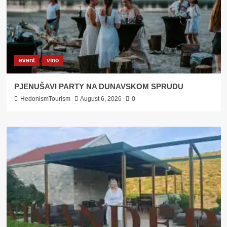
event
vino
PJENUŠAVI PARTY NA DUNAVSKOM SPRUDU
HedonismTourism
August 6, 2026
0