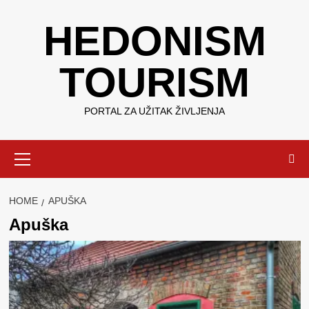
Skip
HEDONISM
to
content
TOURISM
PORTAL ZA UŽITAK ŽIVLJENJA
Primary
Menu
HOME
APUŠKA
Apuška