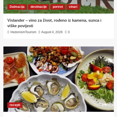
Dalmacija
destinacije
portret
vinari
Vislander – vino za život, rođeno iz kamena, sunca i
viške povijesti
HedonismTourism
August 4, 2026
0
recepti