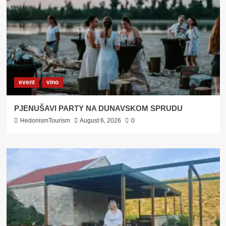
event
vino
PJENUŠAVI PARTY NA DUNAVSKOM SPRUDU
HedonismTourism
August 6, 2026
0