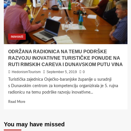
novosti
ODRŽANA RADIONICA NA TEMU PODRŠKE
RAZVOJU INOVATIVNE TURISTIČKE PONUDE NA
RUTI RIMSKIH CAREVA I DUNAVSKOM PUTU VINA
HedonismTourism
September 5, 2019
0
Turistička zajednica Osječko-baranjske županije u suradnji
s Dunavskim centrom za kompetenciju organizirala je 5. rujna
radionicu na temu podrške razvoju inovativne...
Read
Read More
more
about
ODRŽANA
You may have missed
RADIONICA
NA