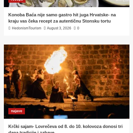
Konoba Baća nije samo gastro hit juga Hrvatske- na
kraju vas čeka recept za autentičnu Stonsku tortu
HedonismTourism
August 3, 2026
0
najave
Krčki sajam- Lovrečeva od 8. do 10. kolovoza donosi tri
dana tradicije i zabave