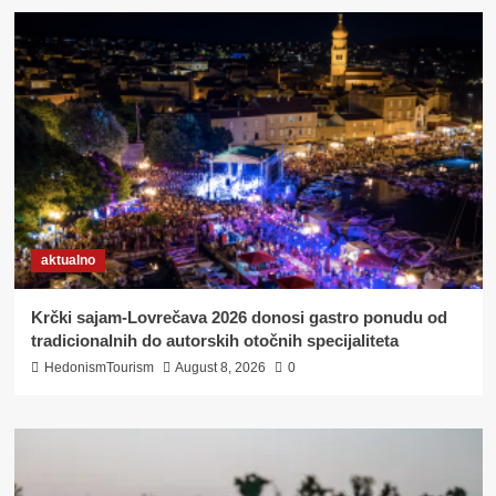
TEMU
PODRŠKE
RAZVOJU
INOVATIVNE
TURISTIČKE
PONUDE
NA
RUTI
RIMSKIH
CAREVA
I
DUNAVSKOM
aktualno
PUTU
VINA
Krčki sajam-Lovrečava 2026 donosi gastro ponudu od
tradicionalnih do autorskih otočnih specijaliteta
HedonismTourism
August 8, 2026
0