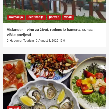
Dalmacija
destinacije
portret
vinari
Vislander – vino za život, rođeno iz kamena, sunca i
viške povijesti
HedonismTourism
August 4, 2026
0
recepti