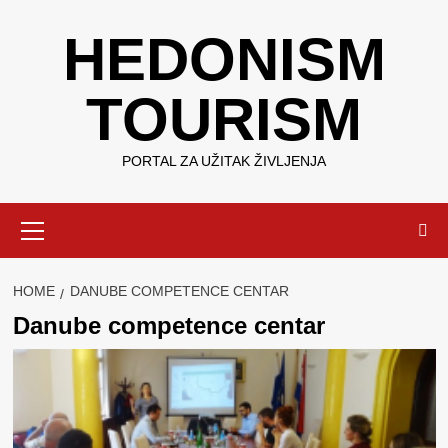
Skip
HEDONISM
to
content
TOURISM
PORTAL ZA UŽITAK ŽIVLJENJA
Primary
Menu
HOME
DANUBE COMPETENCE CENTAR
Danube competence centar