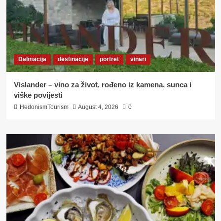
Dalmacija
destinacije
portret
vinari
Vislander – vino za život, rođeno iz kamena, sunca i
viške povijesti
HedonismTourism
August 4, 2026
0