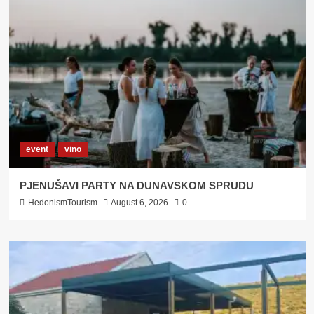
RAKIJE
EDEN
IZ
BOSANSKIH
LUŽANA
event
vino
PJENUŠAVI PARTY NA DUNAVSKOM SPRUDU
HedonismTourism
August 6, 2026
0