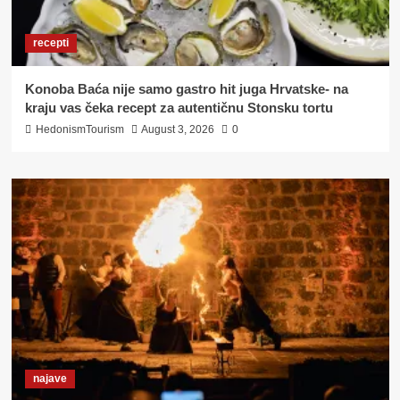
recepti
Konoba Baća nije samo gastro hit juga Hrvatske- na
kraju vas čeka recept za autentičnu Stonsku tortu
HedonismTourism
August 3, 2026
0
najave