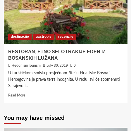
destinacije
gastropis
recenzije
RESTORAN, ETNO SELO I RAKIJE EDEN IZ
BOSANSKIH LUŽANA
HedonismTourism
July 30, 2019
0
U turističkom smislu prosječnom žitelju Hrvatske Bosna i
Hercegovina je prava terra incognita. U redu, svi će spomenuti
Sarajevo i...
Read
Read More
more
about
RESTORAN,
You may have missed
ETNO
SELO
I