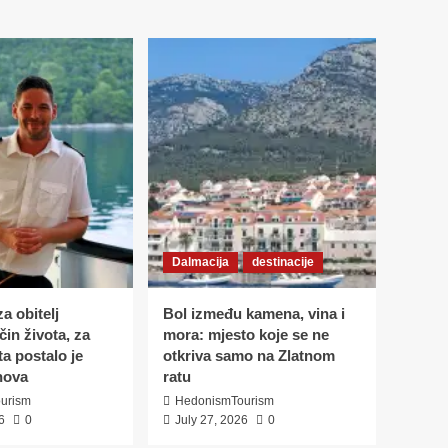
Dalmacija
destinacije
a obitelj
Bol između kamena, vina i
in života, za
mora: mjesto koje se ne
ta postalo je
otkriva samo na Zlatnom
nova
ratu
urism
HedonismTourism
6
0
July 27, 2026
0