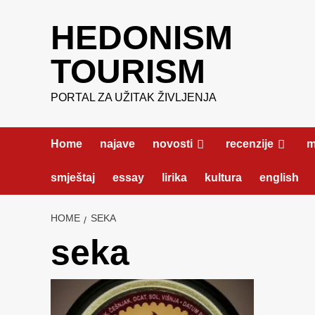
Skip
HEDONISM
to
content
TOURISM
PORTAL ZA UŽITAK ŽIVLJENJA
Home
najave
novosti
recenzije
m
smještaj
essay
lirika
kultura
english
HOME
SEKA
seka