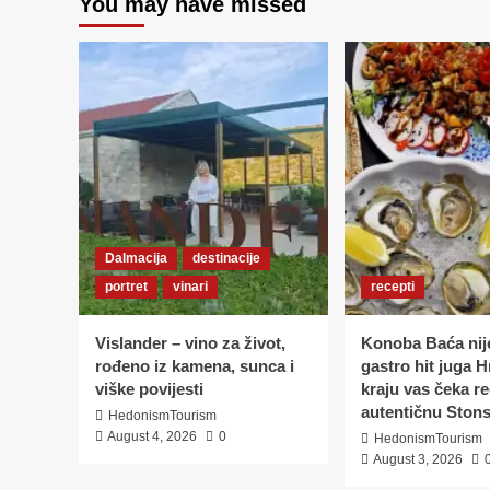
You may have missed
KRV
Dalmacija
destinacije
portret
vinari
recepti
Vislander – vino za život,
Konoba Baća nij
rođeno iz kamena, sunca i
gastro hit juga H
viške povijesti
kraju vas čeka r
autentičnu Stons
HedonismTourism
August 4, 2026
0
HedonismTourism
August 3, 2026