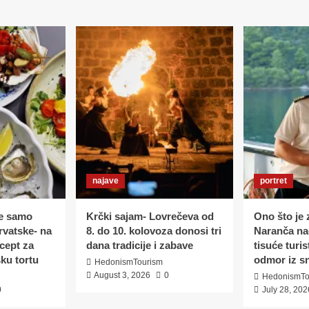
najave
portret
e samo
Krčki sajam- Lovrečeva od
Ono što je z
rvatske- na
8. do 10. kolovoza donosi tri
Naranča nač
ecept za
dana tradicije i zabave
tisuće turis
ku tortu
odmor iz s
HedonismTourism
August 3, 2026
0
HedonismTo
0
July 28, 202