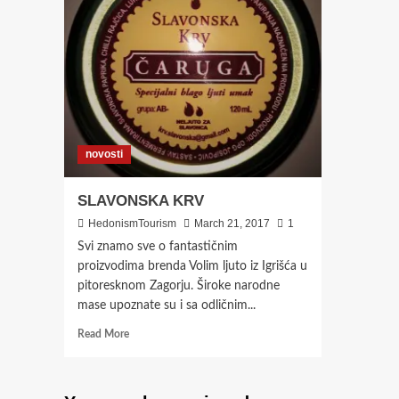
novosti
SLAVONSKA KRV
HedonismTourism
March 21, 2017
1
Svi znamo sve o fantastičnim
proizvodima brenda Volim ljuto iz Igrišća u
pitoresknom Zagorju. Široke narodne
mase upoznate su i sa odličnim...
Read
Read More
more
about
SLAVONSKA