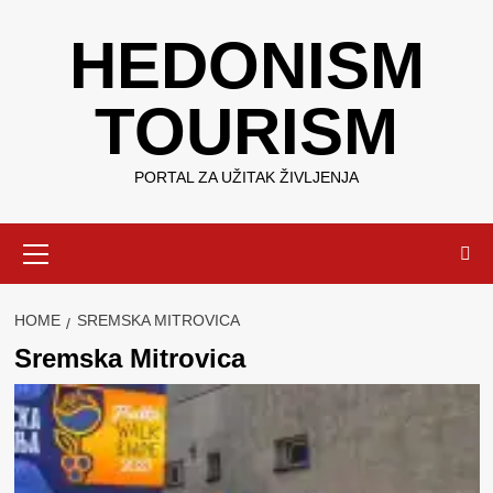
Skip
HEDONISM
to
content
TOURISM
PORTAL ZA UŽITAK ŽIVLJENJA
Primary
Menu
HOME
SREMSKA MITROVICA
Sremska Mitrovica