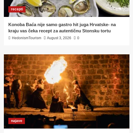
recepti
Konoba Baća nije samo gastro hit juga Hrvatske- na
kraju vas čeka recept za autentičnu Stonsku tortu
HedonismTourism
August 3, 2026
0
najave