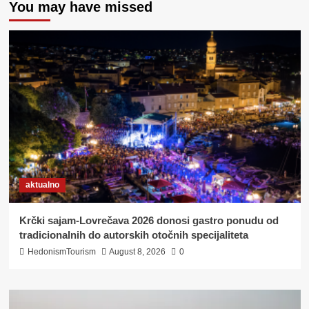
You may have missed
SIRMIUMA
DO
SR(IJ)EMA
(2)
FRUŠKA
GORA,
DUNAV
I
RAVNICA
aktualno
Krčki sajam-Lovrečava 2026 donosi gastro ponudu od
tradicionalnih do autorskih otočnih specijaliteta
HedonismTourism
August 8, 2026
0