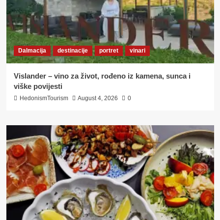
Dalmacija
destinacije
portret
vinari
Vislander – vino za život, rođeno iz kamena, sunca i
viške povijesti
HedonismTourism
August 4, 2026
0