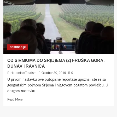
WINE
PARK
U
SREMSKOJ
MITROVICI
I
FRUŠKOGORSKI
WINE
&
destinacije
WALK
U
IRIGU
OD SIRMIUMA DO SR(IJ)EMA (2) FRUŠKA GORA,
DUNAV I RAVNICA
HedonismTourism
October 30, 2019
0
U prvom nastavku ove putopisne reportaže upoznali ste se sa
geografskim pojmom Srijema i njegovom bogatom poviješću. U
drugom nastavku...
Read
Read More
more
about
OD