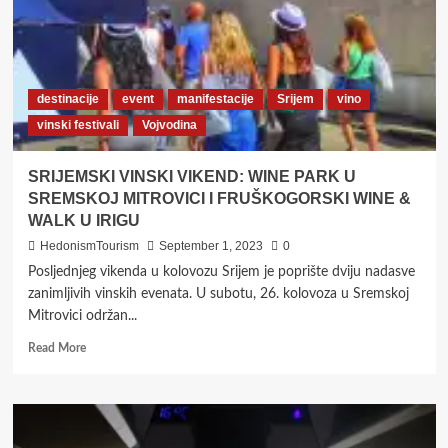
destinacije
event
manifestacije
Srijem
vino
vinski festivali
Vojvodina
SRIJEMSKI VINSKI VIKEND: WINE PARK U
SREMSKOJ MITROVICI I FRUŠKOGORSKI WINE &
WALK U IRIGU
HedonismTourism
September 1, 2023
0
Posljednjeg vikenda u kolovozu Srijem je poprište dviju nadasve
zanimljivih vinskih evenata. U subotu, 26. kolovoza u Sremskoj
Mitrovici održan...
Read
Read More
more
about
SRIJEMSKI
VINSKI
VIKEND: