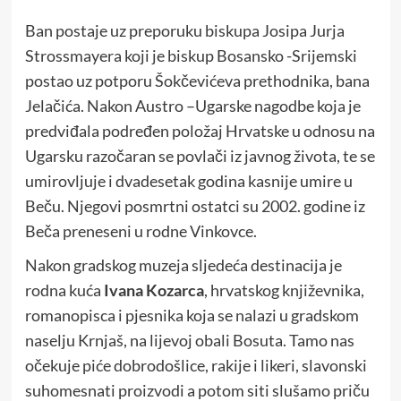
Ban postaje uz preporuku biskupa Josipa Jurja
Strossmayera koji je biskup Bosansko -Srijemski
postao uz potporu Šokčevićeva prethodnika, bana
Jelačića. Nakon Austro –Ugarske nagodbe koja je
predviđala podređen položaj Hrvatske u odnosu na
Ugarsku razočaran se povlači iz javnog života, te se
umirovljuje i dvadesetak godina kasnije umire u
Beču. Njegovi posmrtni ostatci su 2002. godine iz
Beča preneseni u rodne Vinkovce.
Nakon gradskog muzeja sljedeća destinacija je
rodna kuća
Ivana Kozarca
, hrvatskog književnika,
romanopisca i pjesnika koja se nalazi u gradskom
naselju Krnjaš, na lijevoj obali Bosuta. Tamo nas
očekuje piće dobrodošlice, rakije i likeri, slavonski
suhomesnati proizvodi a potom siti slušamo priču