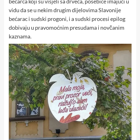
bećarca koji su visjeli sa drveća, posebice imajući u
vidu da se u nekim drugim dijelovima Slavonije
bećarac i sudski progoni, i a sudski procesi epilog
dobivaju u pravomoćnim presudama i novčanim
kaznama.