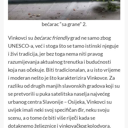
bećarac “sa grane” 2.
Vinkovci su
bećarac friendly
grad ne samo zbog
UNESCO-a, već i stoga što se tamo istinski njeguje
i živi tradicija, jer bez toga nema niti pravog
razumijevanja aktualnog trenutka i budućnosti
koja nas očekuje. Biti tradicionalan, a u isto vrijeme
i moderan nešto je što karakterizira Vinkovce. Za
razliku od drugih manjih slavonskih gradova koji su
se pretvorili u puka satelitska naselja najvećeg
urbanog centra Slavonije – Osijeka, Vinkovci su
uvijek imali neki svoj specifičan đir, neku svoju
scenu, a o tome će biti više riječi kada se
dotaknemo željeznice i vinkovačkog kolodvora.