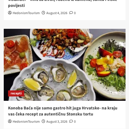
povijesti
HedonismTourism
August 4, 2026
0
recepti
Konoba Baća nije samo gastro hit juga Hrvatske- na kraju
vas čeka recept za autentičnu Stonsku tortu
HedonismTourism
August 3, 2026
0