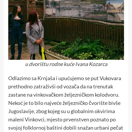
u dvorištu rodne kuće Ivana Kozarca
Odlazimo sa Krnjaša i upućujemo se put Vukovara
prethodno zatraživši od vozača da na trenutak
zastane na vinkovačkom željezničkom kolodvoru.
Nekoć je to bilo najveće željezničko čvorište bivše
Jugoslavije, zbog kojeg su u globalnim okvirima
maleni Vinkovci, mjesto prvenstven poznato po
svojoj folklornoj baštini dobili snažan urbani pečat