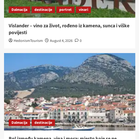
Dalmacija
destinacije
portret
vinari
Vislander – vino za život, rođeno iz kamena, sunca i viške
povijesti
HedonismTourism
August 4, 2026
0
Dalmacija
destinacije
Bol između kamena, vina i mora: mjesto koje se ne