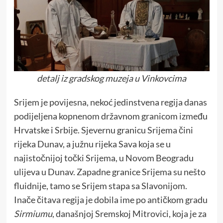
detalj iz gradskog muzeja u Vinkovcima
Srijem je povijesna, nekoć jedinstvena regija danas
podijeljena kopnenom državnom granicom između
Hrvatske i Srbije. Sjevernu granicu Srijema čini
rijeka Dunav, a južnu rijeka Sava koja se u
najistočnijoj točki Srijema, u Novom Beogradu
ulijeva u Dunav. Zapadne granice Srijema su nešto
fluidnije, tamo se Srijem stapa sa Slavonijom.
Inače čitava regija je dobila ime po antičkom gradu
Sirmiumu
, današnjoj Sremskoj Mitrovici, koja je za