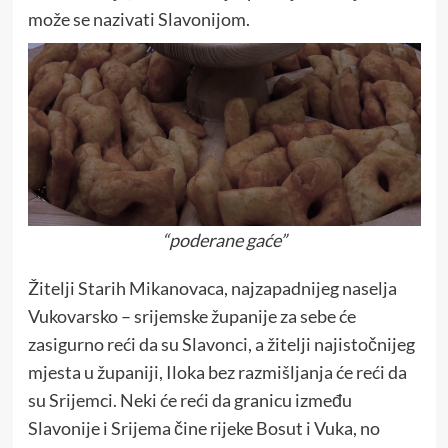
može se nazivati Slavonijom.
“poderane gaće”
Žitelji Starih Mikanovaca, najzapadnijeg naselja
Vukovarsko – srijemske županije za sebe će
zasigurno reći da su Slavonci, a žitelji najistočnijeg
mjesta u županiji, Iloka bez razmišljanja će reći da
su Srijemci. Neki će reći da granicu između
Slavonije i Srijema čine rijeke Bosut i Vuka, no