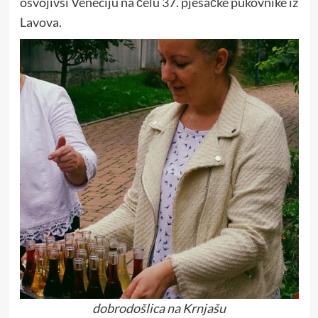
osvojivši Veneciju na čelu 37. pješačke pukovnike iz
Lavova.
dobrodošlica na Krnjašu