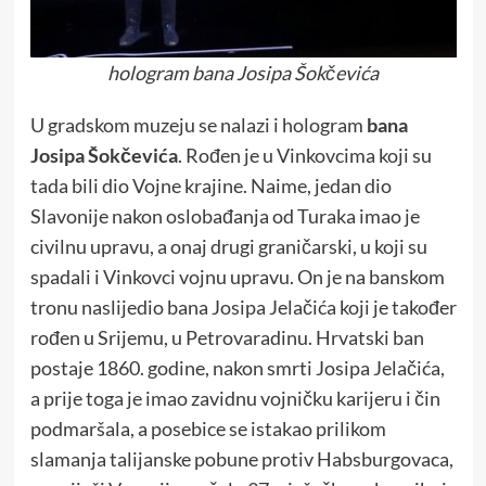
hologram bana Josipa Šokčevića
U gradskom muzeju se nalazi i hologram
bana
Josipa Šokčevića
. Rođen je u Vinkovcima koji su
tada bili dio Vojne krajine. Naime, jedan dio
Slavonije nakon oslobađanja od Turaka imao je
civilnu upravu, a onaj drugi graničarski, u koji su
spadali i Vinkovci vojnu upravu. On je na banskom
tronu naslijedio bana Josipa Jelačića koji je također
rođen u Srijemu, u Petrovaradinu. Hrvatski ban
postaje 1860. godine, nakon smrti Josipa Jelačića,
a prije toga je imao zavidnu vojničku karijeru i čin
podmaršala, a posebice se istakao prilikom
slamanja talijanske pobune protiv Habsburgovaca,