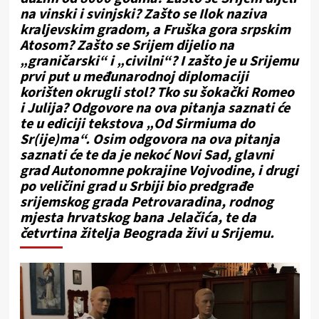
na vinski i svinjski? Zašto se Ilok naziva
kraljevskim gradom, a Fruška gora srpskim
Atosom? Zašto se Srijem dijelio na
„graničarski“ i „civilni“? I zašto je u Srijemu
prvi put u međunarodnoj diplomaciji
korišten okrugli stol? Tko su šokački Romeo
i Julija? Odgovore na ova pitanja saznati će
te u ediciji tekstova „Od Sirmiuma do
Sr(ije)ma“. Osim odgovora na ova pitanja
saznati će te da je nekoć Novi Sad, glavni
grad Autonomne pokrajine Vojvodine, i drugi
po veličini grad u Srbiji bio predgrađe
srijemskog grada Petrovaradina, rodnog
mjesta hrvatskog bana Jelačića, te da
četvrtina žitelja Beograda živi u Srijemu.