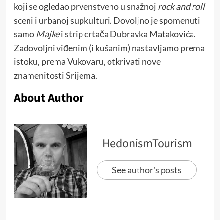
koji se ogledao prvenstveno u snažnoj
rock and roll
sceni i urbanoj supkulturi. Dovoljno je spomenuti
samo
Majke
i strip crtača Dubravka Matakovića.
Zadovoljni viđenim (i kušanim) nastavljamo prema
istoku, prema Vukovaru, otkrivati nove
znamenitosti Srijema.
About Author
HedonismTourism
See author's posts