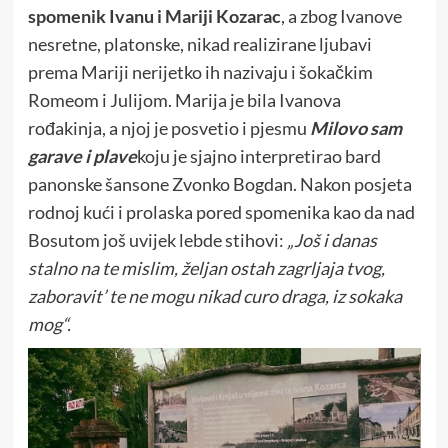
spomenik Ivanu i Mariji Kozarac
, a zbog Ivanove
nesretne, platonske, nikad realizirane ljubavi
prema Mariji nerijetko ih nazivaju i šokačkim
Romeom i Julijom. Marija je bila Ivanova
rođakinja, a njoj je posvetio i pjesmu
Milovo sam
garave i plave
koju je sjajno interpretirao bard
panonske šansone Zvonko Bogdan. Nakon posjeta
rodnoj kući i prolaska pored spomenika kao da nad
Bosutom još uvijek lebde stihovi:
„Još i danas
stalno na te mislim, željan ostah zagrljaja tvog,
zaboravit’ te ne mogu nikad curo draga, iz sokaka
mog“.