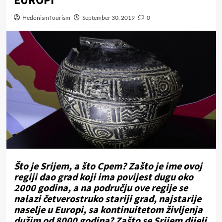
EUROPI
HedonismTourism
September 30, 2019
0
Što je Srijem, a što Cpem? Zašto je ime ovoj
regiji dao grad koji ima povijest dugu oko
2000 godina, a na području ove regije se
nalazi četverostruko stariji grad, najstarije
naselje u Europi, sa kontinuitetom življenja
dužim od 8000 godina? Zašto se Srijem dijeli