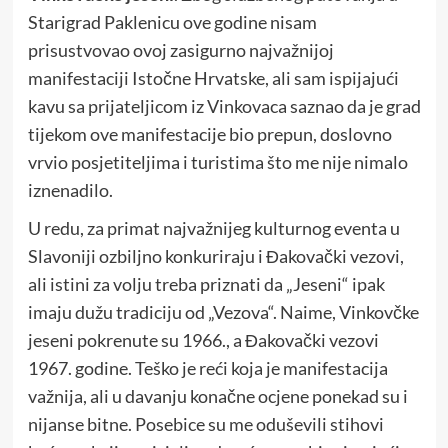
Starigrad Paklenicu ove godine nisam
prisustvovao ovoj zasigurno najvažnijoj
manifestaciji Istočne Hrvatske, ali sam ispijajući
kavu sa prijateljicom iz Vinkovaca saznao da je grad
tijekom ove manifestacije bio prepun, doslovno
vrvio posjetiteljima i turistima što me nije nimalo
iznenadilo.
U redu, za primat najvažnijeg kulturnog eventa u
Slavoniji ozbiljno konkuriraju i Đakovački vezovi,
ali istini za volju treba priznati da „Jeseni“ ipak
imaju dužu tradiciju od „Vezova“. Naime, Vinkovčke
jeseni pokrenute su 1966., a Đakovački vezovi
1967. godine. Teško je reći koja je manifestacija
važnija, ali u davanju konačne ocjene ponekad su i
nijanse bitne. Posebice su me oduševili stihovi