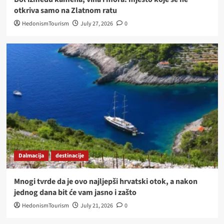
otkriva samo na Zlatnom ratu
HedonismTourism
July 27, 2026
0
Dalmacija
destinacije
Mnogi tvrde da je ovo najljepši hrvatski otok, a nakon
jednog dana bit će vam jasno i zašto
HedonismTourism
July 21, 2026
0