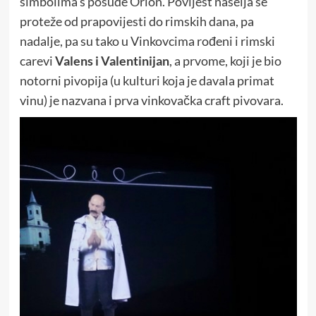
simbolima s posude Orion. Povijest naselja se
proteže od prapovijesti do rimskih dana, pa
nadalje, pa su tako u Vinkovcima rođeni i rimski
carevi
Valens i Valentinijan
, a prvome, koji je bio
notorni pivopija (u kulturi koja je davala primat
vinu) je nazvana i prva vinkovačka craft pivovara.