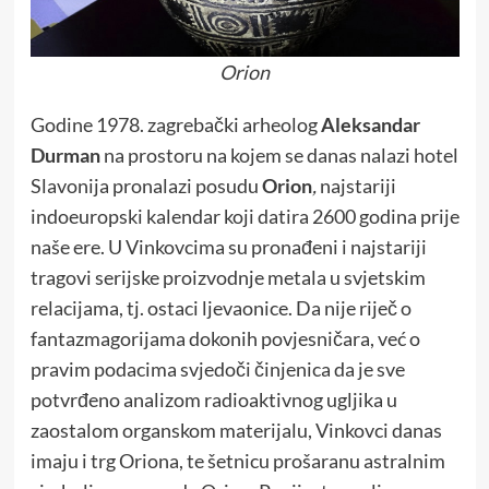
Orion
Godine 1978. zagrebački arheolog
Aleksandar
Durman
na prostoru na kojem se danas nalazi hotel
Slavonija pronalazi posudu
Orion
,
najstariji
indoeuropski kalendar koji datira 2600 godina prije
naše ere. U Vinkovcima su pronađeni i najstariji
tragovi serijske proizvodnje metala u svjetskim
relacijama, tj. ostaci ljevaonice. Da nije riječ o
fantazmagorijama dokonih povjesničara, već o
pravim podacima svjedoči činjenica da je sve
potvrđeno analizom radioaktivnog ugljika u
zaostalom organskom materijalu, Vinkovci danas
imaju i trg Oriona, te šetnicu prošaranu astralnim