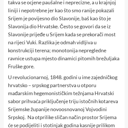
takva se ocjene paušalne i neprecizne, a u krajnjoj
liniji i nepotrebne jer kao što smo ranije pokazali
Srijem je povijesno dio Slavonije, baš kao što je
Slavonija dio Hrvatske. Često se govori da se iz
Slavonije prijeđe u Srijem kada se prekorači most
na rijeci Vuki. Razlika je odmah vidljiva u
konstrukciji terena; monotonija nepregledne
ravnice ustupa mjesto dinamici pitomih brežuljaka
Fruške gore.
U revolucionarnoj, 1848. godini u ime zajedničkog
hrvatsko – srpskog partnerstva u otporu
mađarskim hegemonističkim težnjama Hrvatski
sabor prihvaća priključenje triju istočnih kotareva
Srijemske županije novoosnovanoj Vojvodini
Srpskoj. Na otprilike sličan način prostor Srijema
će se podijeliti i stotinjak godina kasnije prilikom