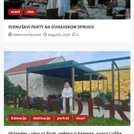
event
vino
PJENUŠAVI PARTY NA DUNAVSKOM SPRUDU
HedonismTourism
August 6, 2026
0
Dalmacija
destinacije
portret
vinari
Vislander – vino za život, rođeno iz kamena, sunca i viške