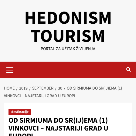
Skip
HEDONISM
to
content
TOURISM
PORTAL ZA UŽITAK ŽIVLJENJA
Primary
Menu
HOME
2019
SEPTEMBER
30
OD SIRMIUMA DO SR(IJ)EMA (1)
VINKOVCI – NAJSTARIJI GRAD U EUROPI
destinacije
OD SIRMIUMA DO SR(IJ)EMA (1)
VINKOVCI – NAJSTARIJI GRAD U