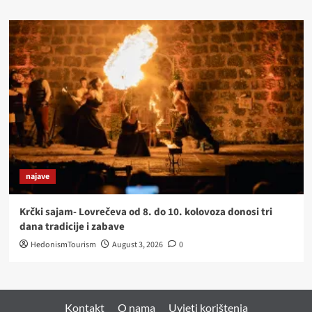
najave
Krčki sajam- Lovrečeva od 8. do 10. kolovoza donosi tri
dana tradicije i zabave
HedonismTourism
August 3, 2026
0
Kontakt
O nama
Uvjeti korištenja