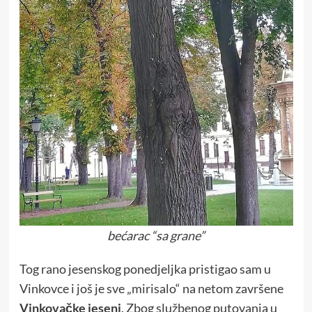
bećarac “sa grane”
Tog rano jesenskog ponedjeljka pristigao sam u
Vinkovce i još je sve „mirisalo“ na netom završene
Vinkovačke jeseni
. Zbog službenog putovanja u