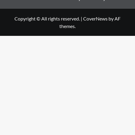
Copyright © All rights reserved.
|
CoverNews
by AF
themes.