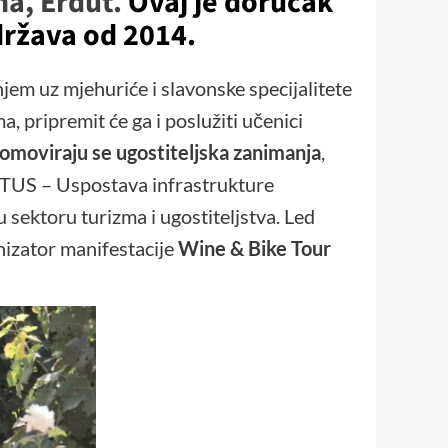
na, Erdut.
Ovaj je doručak
država od 2014.
em uz mjehuriće i slavonske specijalitete
a, pripremit će ga i poslužiti učenici
omoviraju se ugostiteljska zanimanja
,
IRTUS – Uspostava infrastrukture
sektoru turizma i ugostiteljstva. Led
nizator manifestacije
Wine & Bike Tour