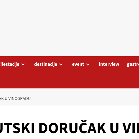
festacije
destinacije
event
interview
gastr
AK U VINOGRADU
UTSKI DORUČAK U V