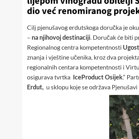
lijepom vinogradu obitelji 
dio već renomiranog proje
Cilj pjenušavog erdutskoga doručka je oku
–
na njihovoj destinaciji
. Doručak će biti p
Regionalnog centra kompetentnosti
Ugosti
znanja i vještine učenika, kroz dva projek
regionalnih centara kompetentnosti i Virt
osigurava tvrtka
IceProduct Osijek
.“ Par
Erdut,
u sklopu koje se održava Pjenušavi