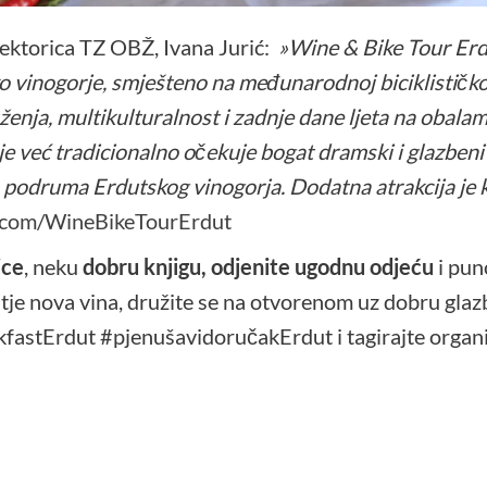
irektorica TZ OBŽ, Ivana Jurić:
»Wine & Bike Tour Erdu
sko vinogorje, smješteno na međunarodnoj biciklističko
uženja, multikulturalnost i zadnje dane ljeta na oba
lje već tradicionalno očekuje bogat dramski i glazbeni
h podruma Erdutskog vinogorja. Dodatna atrakcija je
.com/WineBikeTourErdut
ice
, neku
dobru knjigu, odjenite ugodnu odjeću
i pun
tje nova vina, družite se na otvorenom uz dobru glaz
fastErdut #pjenušavidoručakErdut i tagirajte organ