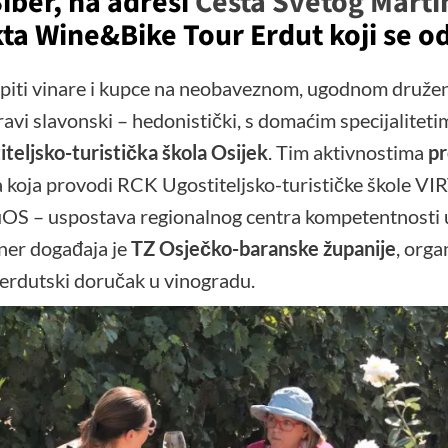
Siber, na adresi
Cesta Svetog Marti
kta
Wine&Bike Tour Erdut
koji se o
piti vinare i kupce na neobaveznom, ugodnom druženj
ravi slavonski – hedonistički, s domaćim specijalitetim
teljsko-turistička škola Osijek
. Tim aktivnostima
pr
ta koja provodi RCK Ugostiteljsko-turističke škole V
uOS – uspostava regionalnog centra kompetentnosti u 
tner događaja je
TZ Osječko-baranske županije
, orga
 erdutski doručak u vinogradu.