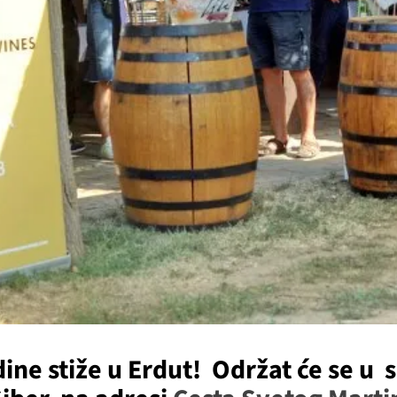
ine stiže u Erdut!
Održat će se u s