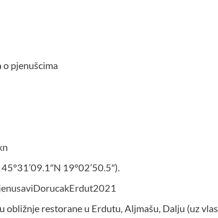
a o pjenušcima
kn
e 45°31’09.1″N 19°02’50.5″).
y/PjenusaviDorucakErdut2021
obližnje restorane u Erdutu, Aljmašu, Dalju (uz vlasti