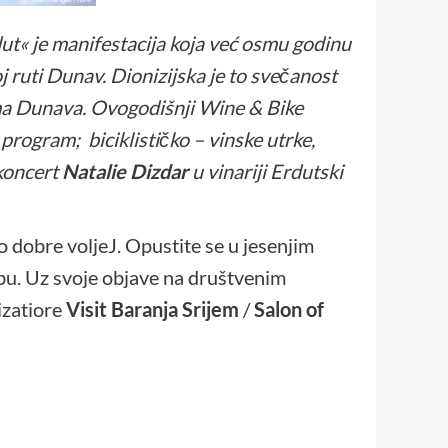
t« je manifestacija koja već osmu godinu
j ruti Dunav. Dionizijska je to svečanost
lama Dunava. Ovogodišnji Wine & Bike
 program; biciklističko – vinske utrke,
 koncert
Natalie Dizdar
u vinariji Erdutski
o dobre voljeJ. Opustite se u jesenjim
bu. Uz svoje objave na društvenim
izatiore
Visit Baranja Srijem
/
Salon of