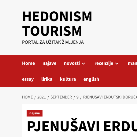
Skip
HEDONISM
to
content
TOURISM
PORTAL ZA UŽITAK ŽIVLJENJA
Home
najave
novosti
recenzije
mani
essay
lirika
kultura
english
HOME
2021
SEPTEMBER
9
PJENUŠAVI ERDUTSKI DORUČ
najave
PJENUŠAVI ERD