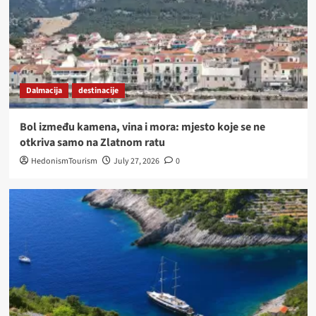
Dalmacija
destinacije
Bol između kamena, vina i mora: mjesto koje se ne
otkriva samo na Zlatnom ratu
HedonismTourism
July 27, 2026
0