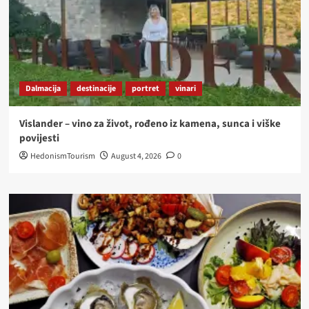
Dalmacija
destinacije
portret
vinari
Vislander – vino za život, rođeno iz kamena, sunca i viške
povijesti
HedonismTourism
August 4, 2026
0