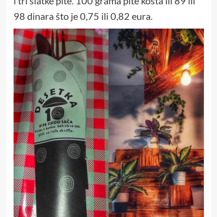
i tri slatke pite. 100 grama pite košta ili 89 ili
98 dinara što je 0,75 ili 0,82 eura.