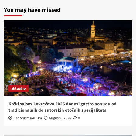
You may have missed
aktualno
Krčki sajam-Lovrečava 2026 donosi gastro ponudu od
tradicionalnih do autorskih otočnih specijaliteta
HedonismTourism
August 8, 2026
0