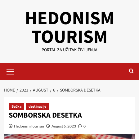
Skip
HEDONISM
to
content
TOURISM
PORTAL ZA UŽITAK ŽIVLJENJA
Primary
Menu
HOME
2023
AUGUST
6
SOMBORSKA DESETKA
Bačka
destinacije
SOMBORSKA DESETKA
HedonismTourism
August 6, 2023
0