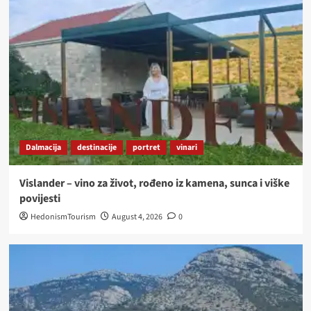
Dalmacija
destinacije
portret
vinari
Vislander – vino za život, rođeno iz kamena, sunca i viške
povijesti
HedonismTourism
August 4, 2026
0