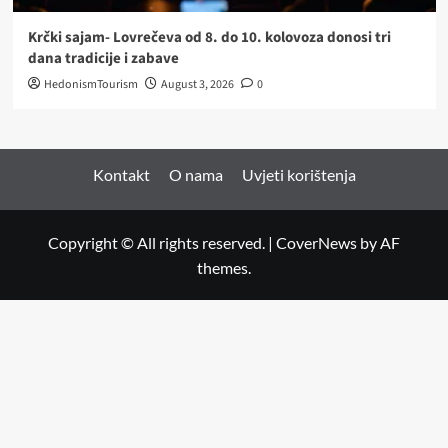
Krčki sajam- Lovrečeva od 8. do 10. kolovoza donosi tri
dana tradicije i zabave
HedonismTourism
August 3, 2026
0
Kontakt
O nama
Uvjeti korištenja
Copyright © All rights reserved.
|
CoverNews
by AF
themes.