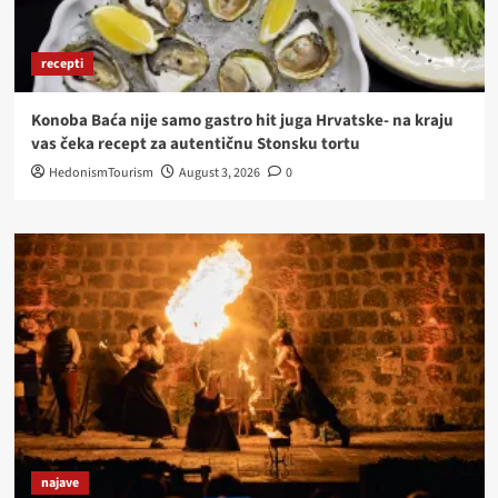
recepti
Konoba Baća nije samo gastro hit juga Hrvatske- na kraju
vas čeka recept za autentičnu Stonsku tortu
HedonismTourism
August 3, 2026
0
najave