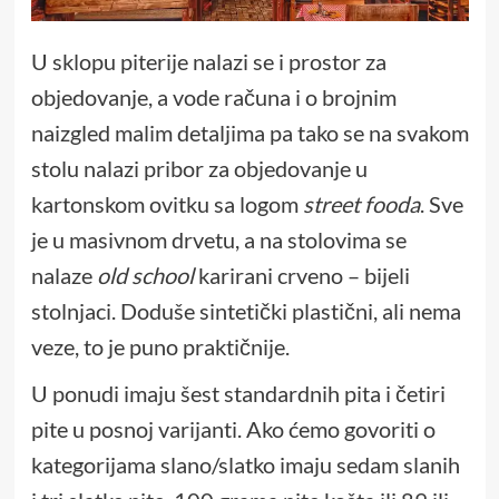
U sklopu piterije nalazi se i prostor za
objedovanje, a vode računa i o brojnim
naizgled malim detaljima pa tako se na svakom
stolu nalazi pribor za objedovanje u
kartonskom ovitku sa logom
street fooda
. Sve
je u masivnom drvetu, a na stolovima se
nalaze
old school
karirani crveno – bijeli
stolnjaci. Doduše sintetički plastični, ali nema
veze, to je puno praktičnije.
U ponudi imaju šest standardnih pita i četiri
pite u posnoj varijanti. Ako ćemo govoriti o
kategorijama slano/slatko imaju sedam slanih