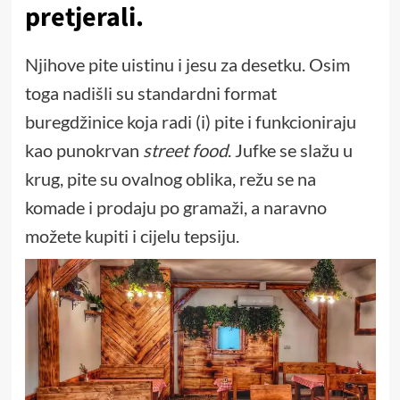
pretjerali.
Njihove pite uistinu i jesu za desetku. Osim
toga nadišli su standardni format
buregdžinice koja radi (i) pite i funkcioniraju
kao punokrvan
street food
. Jufke se slažu u
krug, pite su ovalnog oblika, režu se na
komade i prodaju po gramaži, a naravno
možete kupiti i cijelu tepsiju.