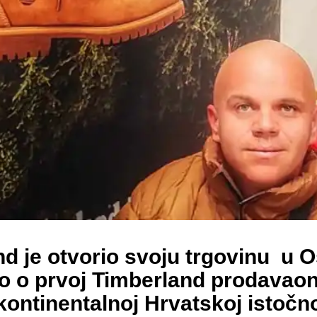
 je otvorio svoju trgovinu u Os
 o prvoj Timberland prodavaonic
j kontinentalnoj Hrvatskoj istoč