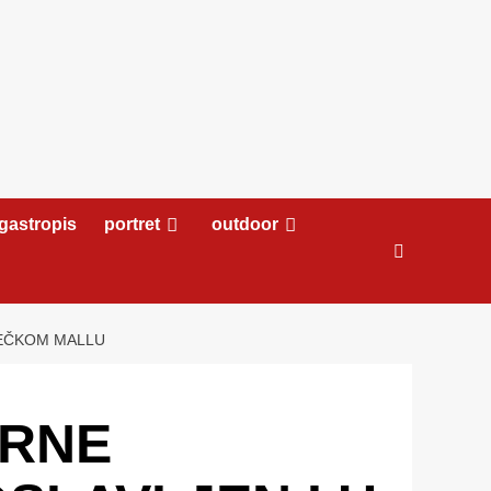
gastropis
portret
outdoor
JEČKOM MALLU
ARNE