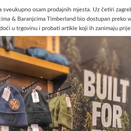
a sveukupno osam prodajnih mjesta. Uz četiri zagreb
voncima & Baranjcima Timberland bio dostupan preko
w
i u trgovinu i probati artikle koji ih zanimaju pri