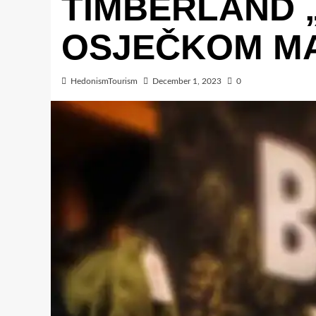
TIMBERLAND „
OSJEČKOM M
HedonismTourism
December 1, 2023
0