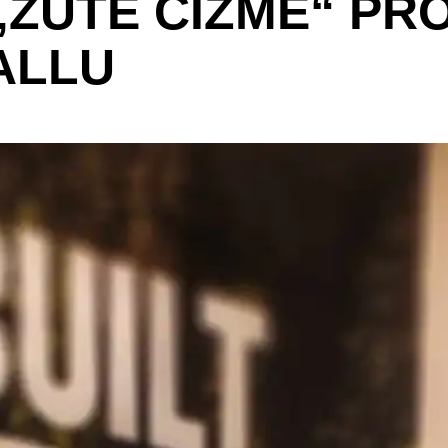
ŽUTE ČIZME“ PRO
ALLU