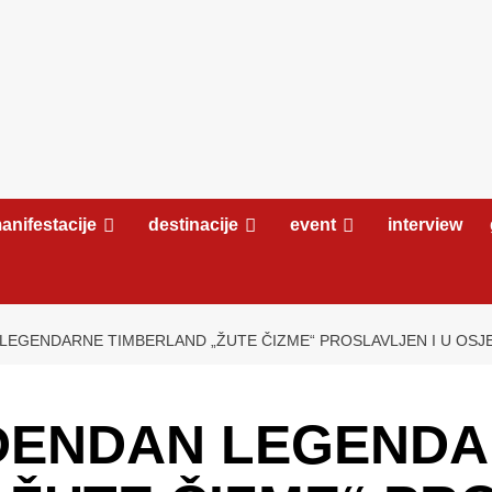
anifestacije
destinacije
event
interview
LEGENDARNE TIMBERLAND „ŽUTE ČIZME“ PROSLAVLJEN I U OS
ĐENDAN LEGEND