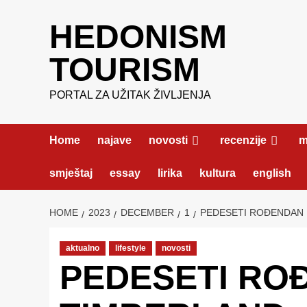
Skip
HEDONISM
to
content
TOURISM
PORTAL ZA UŽITAK ŽIVLJENJA
Home
najave
novosti
recenzije
m
smještaj
essay
lirika
kultura
english
HOME
2023
DECEMBER
1
PEDESETI ROĐENDAN 
aktualno
lifestyle
novosti
PEDESETI RO