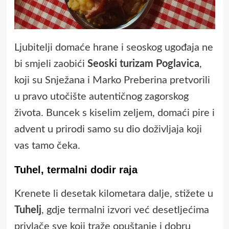
Ljubitelji domaće hrane i seoskog ugođaja ne
bi smjeli zaobići
Seoski turizam Poglavica
,
koji su Snježana i Marko Preberina pretvorili
u pravo utočište autentičnog zagorskog
života. Buncek s kiselim zeljem, domaći pire i
advent u prirodi samo su dio doživljaja koji
vas tamo čeka.
Tuhel, termalni dodir raja
Krenete li desetak kilometara dalje, stižete u
Tuhelj
, gdje termalni izvori već desetljećima
privlače sve koji traže opuštanje i dobru