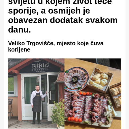
svijetu u kojem život teče
sporije, a osmijeh je
obavezan dodatak svakom
danu.
Veliko Trgovišće, mjesto koje čuva
korijene