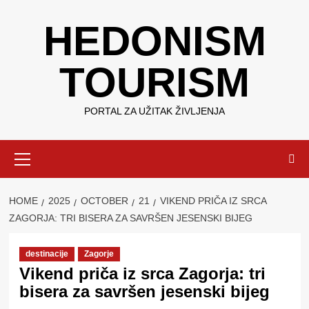
Skip
HEDONISM
to
content
TOURISM
PORTAL ZA UŽITAK ŽIVLJENJA
Primary
Menu
HOME
2025
OCTOBER
21
VIKEND PRIČA IZ SRCA
ZAGORJA: TRI BISERA ZA SAVRŠEN JESENSKI BIJEG
destinacije
Zagorje
Vikend priča iz srca Zagorja: tri
bisera za savršen jesenski bijeg