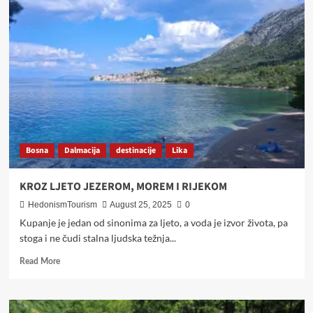
PAJIĆ
–
VINSKA
BAJKA
S
OBRONAKA
MAJEVICE
Bosna
Dalmacija
destinacije
Lika
KROZ LJETO JEZEROM, MOREM I RIJEKOM
HedonismTourism
August 25, 2025
0
Kupanje je jedan od sinonima za ljeto, a voda je izvor života, pa
stoga i ne čudi stalna ljudska težnja...
Read
Read More
more
about
KROZ
LJETO