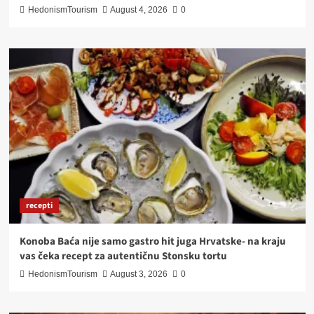
HedonismTourism
August 4, 2026
0
recepti
Konoba Baća nije samo gastro hit juga Hrvatske- na kraju
vas čeka recept za autentičnu Stonsku tortu
HedonismTourism
August 3, 2026
0