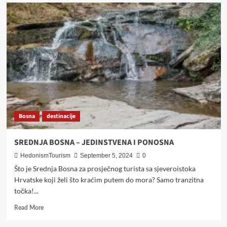
BANJALUČKA
VINSKA
SCENA
Bosna
destinacije
SREDNJA BOSNA – JEDINSTVENA I PONOSNA
HedonismTourism
September 5, 2024
0
Što je Srednja Bosna za prosječnog turista sa sjeveroistoka
Hrvatske koji želi što kraćim putem do mora? Samo tranzitna
točka!...
Read
Read More
more
about