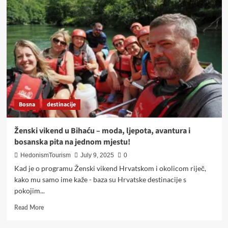
JEZEROM,
MOREM
I
RIJEKOM
Bosna
destinacije
Ženski vikend u Bihaću – moda, ljepota, avantura i
bosanska pita na jednom mjestu!
HedonismTourism
July 9, 2025
0
Kad je o programu Ženski vikend Hrvatskom i okolicom riječ,
kako mu samo ime kaže - baza su Hrvatske destinacije s
pokojim...
Read
Read More
more
about