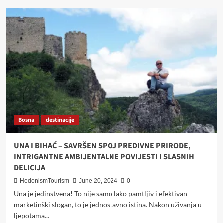
SREDNJA
BOSNA
–
JEDINSTVENA
I
PONOSNA
Bosna
destinacije
UNA I BIHAĆ – SAVRŠEN SPOJ PREDIVNE PRIRODE,
INTRIGANTNE AMBIJENTALNE POVIJESTI I SLASNIH
DELICIJA
HedonismTourism
June 20, 2024
0
Una je jedinstvena! To nije samo lako pamtljiv i efektivan
marketinški slogan, to je jednostavno istina. Nakon uživanja u
ljepotama...