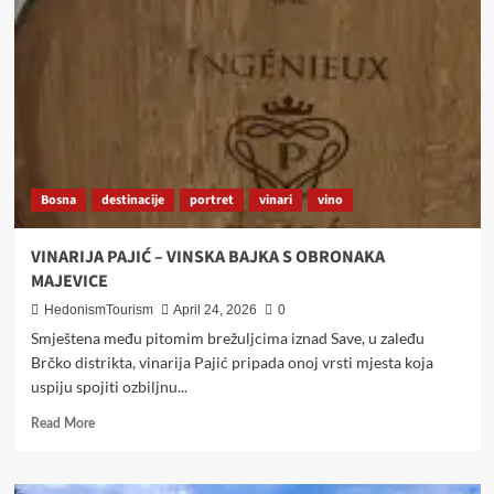
Bjelašnici
izgleda
kao
najljepša
planinska
dnevna
soba
u
regiji
Bosna
destinacije
portret
vinari
vino
–
i
svi
VINARIJA PAJIĆ – VINSKA BAJKA S OBRONAKA
ondje
MAJEVICE
bježe
tijekom
HedonismTourism
April 24, 2026
0
proljeća
Smještena među pitomim brežuljcima iznad Save, u zaleđu
i
Brčko distrikta, vinarija Pajić pripada onoj vrsti mjesta koja
ljeta
uspiju spojiti ozbiljnu...
Read
Read More
more
about
VINARIJA