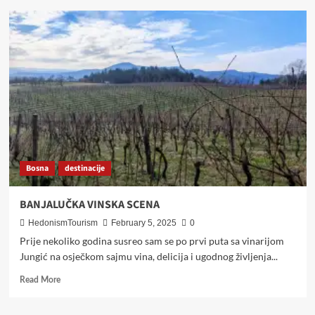
Ženski
vikend
u
Bihaću
–
moda,
ljepota,
avantura
i
bosanska
pita
na
Bosna
destinacije
jednom
mjestu!
BANJALUČKA VINSKA SCENA
HedonismTourism
February 5, 2025
0
Prije nekoliko godina susreo sam se po prvi puta sa vinarijom
Jungić na osječkom sajmu vina, delicija i ugodnog življenja...
Read
Read More
more
about