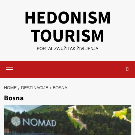
Skip
HEDONISM
to
content
TOURISM
PORTAL ZA UŽITAK ŽIVLJENJA
Primary
Menu
HOME
DESTINACIJE
BOSNA
Bosna