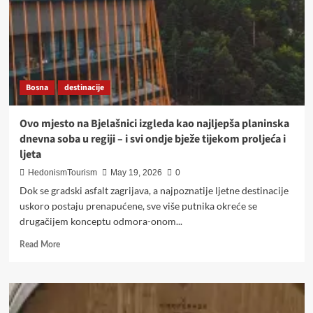
Bosna
destinacije
Ovo mjesto na Bjelašnici izgleda kao najljepša planinska
dnevna soba u regiji – i svi ondje bježe tijekom proljeća i
ljeta
HedonismTourism
May 19, 2026
0
Dok se gradski asfalt zagrijava, a najpoznatije ljetne destinacije
uskoro postaju prenapućene, sve više putnika okreće se
drugačijem konceptu odmora-onom...
Read
Read More
more
about
Ovo
mjesto
na