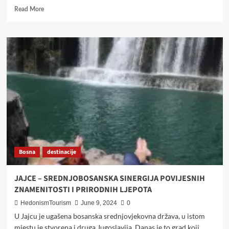
Read
Read More
more
about
UNA
I
BIHAĆ
–
SAVRŠEN
SPOJ
PREDIVNE
PRIRODE,
INTRIGANTNE
AMBIJENTALNE
POVIJESTI
I
Bosna
destinacije
SLASNIH
DELICIJA
JAJCE – SREDNJOBOSANSKA SINERGIJA POVIJESNIH
ZNAMENITOSTI I PRIRODNIH LJEPOTA
HedonismTourism
June 9, 2024
0
U Jajcu je ugašena bosanska srednjovjekovna država, u istom
mjestu je stvorena i druga Jugoslavija. Danas je to grad koji...