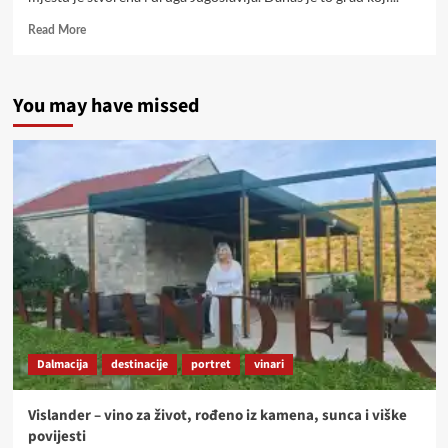
Read
Read More
more
about
JAJCE
You may have missed
–
SREDNJOBOSANSKA
SINERGIJA
POVIJESNIH
ZNAMENITOSTI
I
PRIRODNIH
LJEPOTA
Dalmacija
destinacije
portret
vinari
Vislander – vino za život, rođeno iz kamena, sunca i viške
povijesti