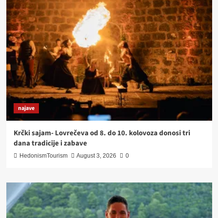
najave
Krčki sajam- Lovrečeva od 8. do 10. kolovoza donosi tri
dana tradicije i zabave
HedonismTourism
August 3, 2026
0