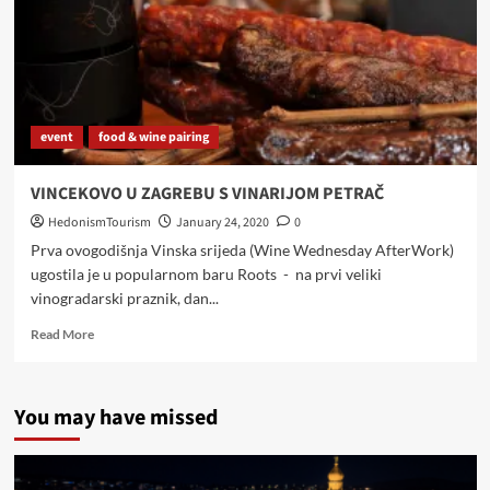
event
food & wine pairing
VINCEKOVO U ZAGREBU S VINARIJOM PETRAČ
HedonismTourism
January 24, 2020
0
Prva ovogodišnja Vinska srijeda (Wine Wednesday AfterWork)
ugostila je u popularnom baru Roots - na prvi veliki
vinogradarski praznik, dan...
Read
Read More
more
about
VINCEKOVO
You may have missed
U
ZAGREBU
S
VINARIJOM