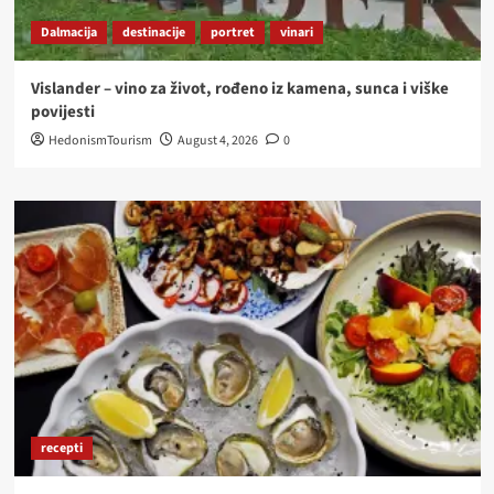
Dalmacija
destinacije
portret
vinari
Vislander – vino za život, rođeno iz kamena, sunca i viške
povijesti
HedonismTourism
August 4, 2026
0
recepti