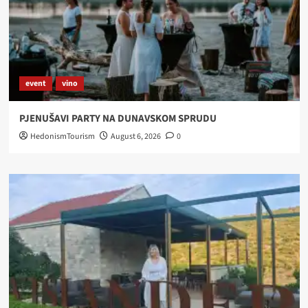
event
vino
PJENUŠAVI PARTY NA DUNAVSKOM SPRUDU
HedonismTourism
August 6, 2026
0