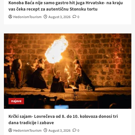
Konoba Baća nije samo gastro hit juga Hrvatske- na kraju
vas čeka recept za autentičnu Stonsku tortu
HedonismTourism
August 3, 2026
0
najave
Krčki sajam- Lovrečeva od 8. do 10. kolovoza donosi tri
dana tradicije i zabave
HedonismTourism
August 3, 2026
0