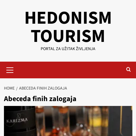
Skip
HEDONISM
to
content
TOURISM
PORTAL ZA UŽITAK ŽIVLJENJA
Primary
Menu
HOME
ABECEDA FINIH ZALOGAJA
Abeceda finih zalogaja