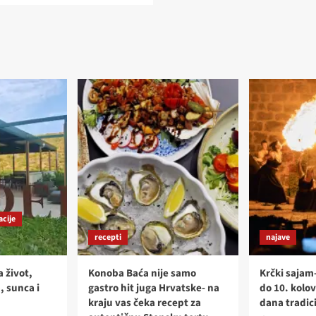
about
VINARIJA
KRALJIĆ
–
SJAJAN
PINOT
SIVI
IZ
REŠETARA
acije
recepti
najave
a život,
Konoba Baća nije samo
Krčki sajam
, sunca i
gastro hit juga Hrvatske- na
do 10. kolov
kraju vas čeka recept za
dana tradici