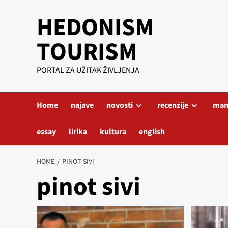
Skip
HEDONISM
to
content
TOURISM
PORTAL ZA UŽITAK ŽIVLJENJA
Home
najave
novosti
recenzije
mani
essay
lirika
kultura
english
HOME
PINOT SIVI
pinot sivi