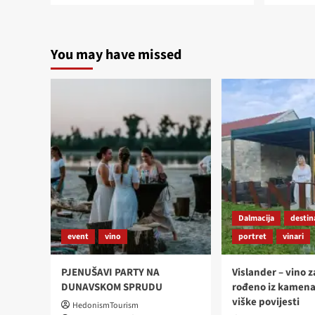
about
Sivi
pinot
You may have missed
u
svojim
raskošnim
nijansama
Dalmacija
destin
event
vino
portret
vinari
PJENUŠAVI PARTY NA
Vislander – vino z
DUNAVSKOM SPRUDU
rođeno iz kamena
viške povijesti
HedonismTourism