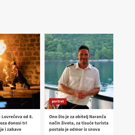
portret
- Lovrečeva od 8.
Ono što je za obitelj Naranča
oza donosi tri
način života, za tisuće turista
je i zabave
postalo je odmor iz snova