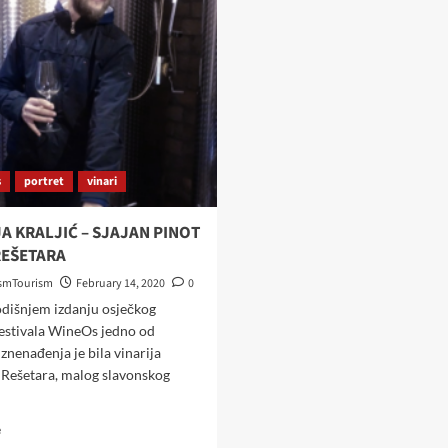
s
portret
vinari
JA KRALJIĆ – SJAJAN PINOT
 REŠETARA
smTourism
February 14, 2020
0
dišnjem izdanju osječkog
festivala WineOs jedno od
znenađenja je bila vinarija
z Rešetara, malog slavonskog
Read
e
more