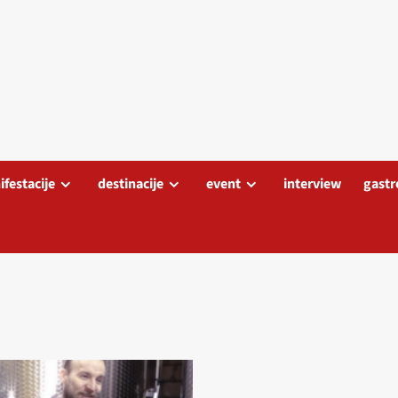
festacije
destinacije
event
interview
gastr