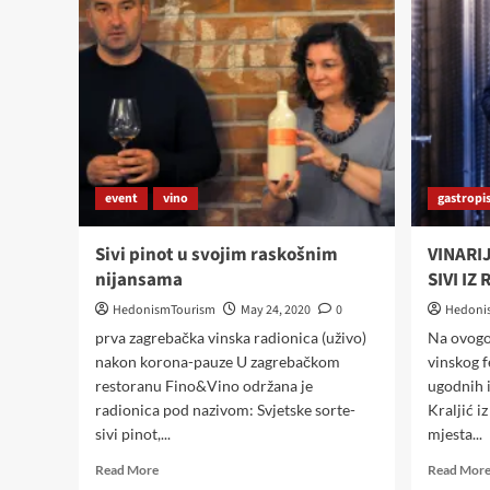
event
vino
gastropi
Sivi pinot u svojim raskošnim
VINARI
nijansama
SIVI IZ
HedonismTourism
May 24, 2020
0
Hedoni
prva zagrebačka vinska radionica (uživo)
Na ovogo
nakon korona-pauze U zagrebačkom
vinskog 
restoranu Fino&Vino održana je
ugodnih i
radionica pod nazivom: Svjetske sorte-
Kraljić i
sivi pinot,...
mjesta...
Read
Read More
Read Mor
more