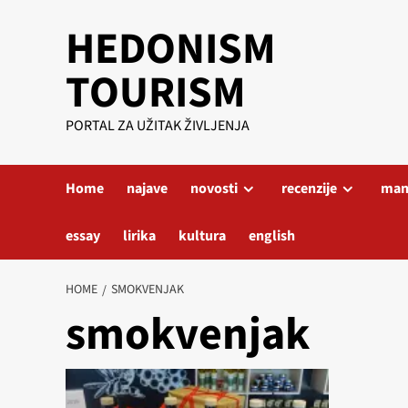
Skip
HEDONISM
to
content
TOURISM
PORTAL ZA UŽITAK ŽIVLJENJA
Home
najave
novosti
recenzije
mani
essay
lirika
kultura
english
HOME
SMOKVENJAK
smokvenjak