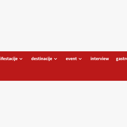
festacije
destinacije
event
interview
gastr