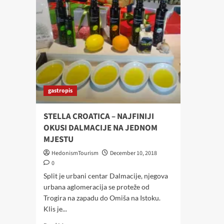
gastropis
STELLA CROATICA – NAJFINIJI
OKUSI DALMACIJE NA JEDNOM
MJESTU
HedonismTourism
December 10, 2018
0
Split je urbani centar Dalmacije, njegova
urbana aglomeracija se proteže od
Trogira na zapadu do Omiša na Istoku.
Klis je...
Read