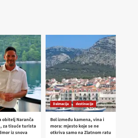
Dalmacija
destinacije
a obitelj Naranča
Bol između kamena, vina i
, za tisuće turista
mora: mjesto koje se ne
odmor iz snova
otkriva samo na Zlatnom ratu