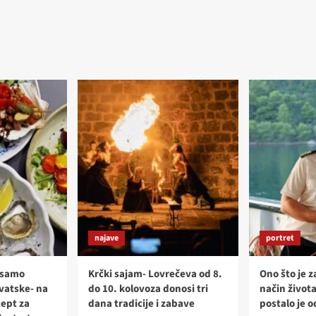
najave
portret
 samo
Krčki sajam- Lovrečeva od 8.
Ono što je z
rvatske- na
do 10. kolovoza donosi tri
način života
cept za
dana tradicije i zabave
postalo je 