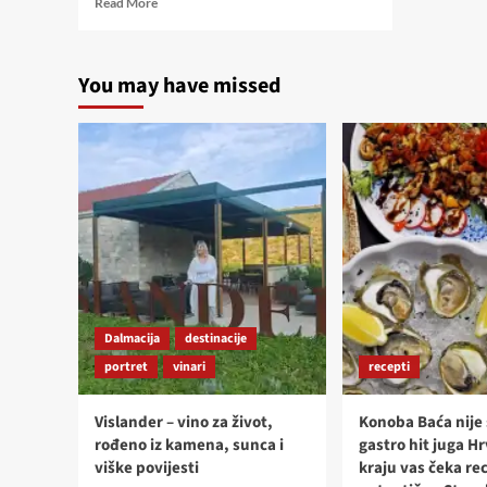
Read More
more
about
STELLA
You may have missed
CROATICA
–
NAJFINIJI
OKUSI
DALMACIJE
NA
JEDNOM
MJESTU
Dalmacija
destinacije
portret
vinari
recepti
Vislander – vino za život,
Konoba Baća nije
rođeno iz kamena, sunca i
gastro hit juga H
viške povijesti
kraju vas čeka re