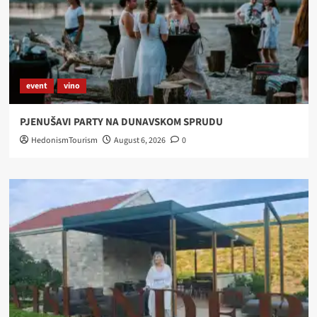
event
vino
PJENUŠAVI PARTY NA DUNAVSKOM SPRUDU
HedonismTourism
August 6, 2026
0