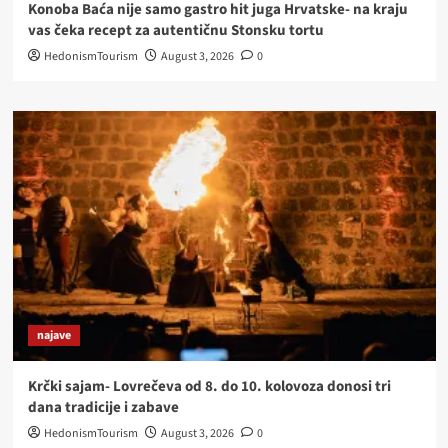
Konoba Baća nije samo gastro hit juga Hrvatske- na kraju
vas čeka recept za autentičnu Stonsku tortu
HedonismTourism
August 3, 2026
0
najave
Krčki sajam- Lovrečeva od 8. do 10. kolovoza donosi tri
dana tradicije i zabave
HedonismTourism
August 3, 2026
0