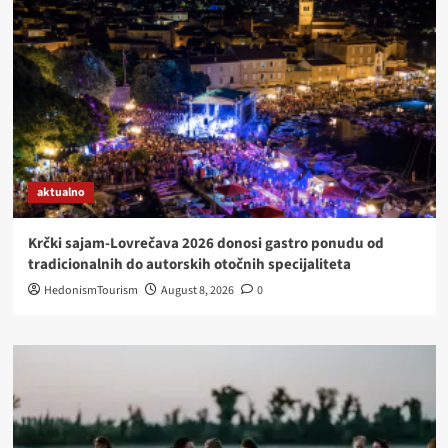
ZNAKU
ODLIČNIH
VINA
I
RAKIJA
aktualno
Krčki sajam-Lovrečava 2026 donosi gastro ponudu od
tradicionalnih do autorskih otočnih specijaliteta
HedonismTourism
August 8, 2026
0