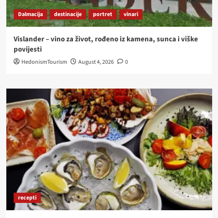
Dalmacija
destinacije
portret
vinari
Vislander – vino za život, rođeno iz kamena, sunca i viške
povijesti
HedonismTourism
August 4, 2026
0
recepti