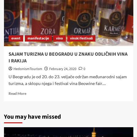
event
manifestacije
vino
vinski festivali
SAJAM TURIZMA U BEOGRADU U ZNAKU ODLIČNIH VINA
I RAKIJA
HedonismTourism
February 24, 2020
0
U Beogradu je od 20. do 23. veljače održan međunarodni sajam
turizma, a sklopu njega i festival vina Beowine fair....
Read
Read More
more
about
SAJAM
You may have missed
TURIZMA
U
BEOGRADU
U