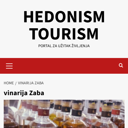
Skip
HEDONISM
to
content
TOURISM
PORTAL ZA UŽITAK ŽIVLJENJA
Primary
Menu
HOME
VINARIJA ZABA
vinarija Zaba