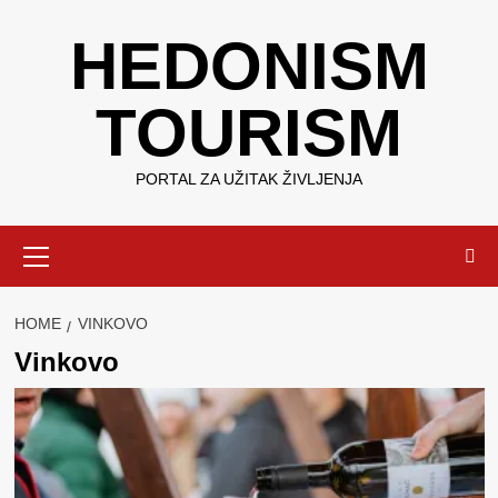
Skip
HEDONISM
to
content
TOURISM
PORTAL ZA UŽITAK ŽIVLJENJA
Primary
Menu
HOME
VINKOVO
Vinkovo