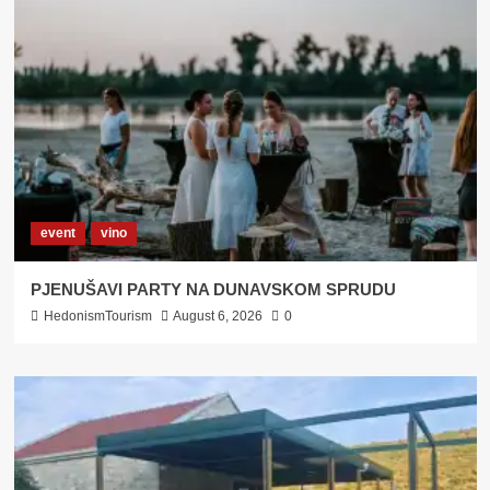
PETODNEVNE
BACCHANALIE
U
DUNAVSKOM
KRALJEVSTVU
VINA
I
STARINA
event
vino
PJENUŠAVI PARTY NA DUNAVSKOM SPRUDU
HedonismTourism
August 6, 2026
0