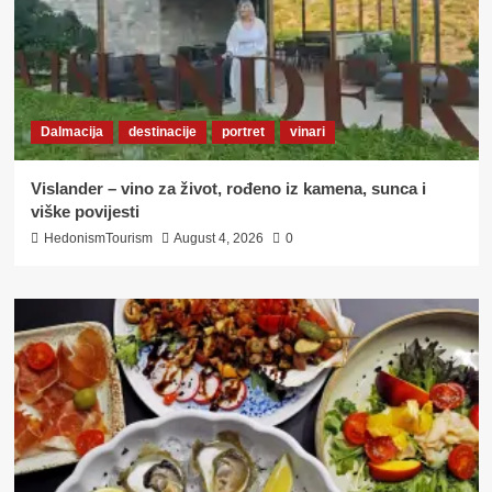
Dalmacija
destinacije
portret
vinari
Vislander – vino za život, rođeno iz kamena, sunca i
viške povijesti
HedonismTourism
August 4, 2026
0