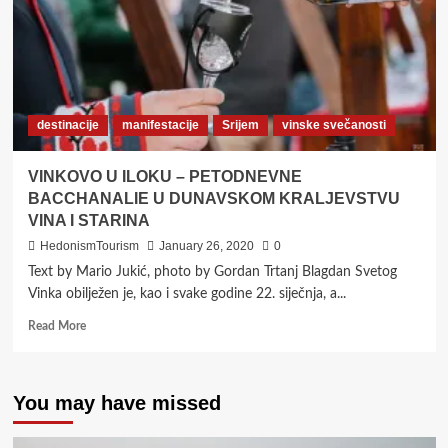
destinacije
manifestacije
Srijem
vinske svečanosti
VINKOVO U ILOKU – PETODNEVNE
BACCHANALIE U DUNAVSKOM KRALJEVSTVU
VINA I STARINA
HedonismTourism
January 26, 2020
0
Text by Mario Jukić, photo by Gordan Trtanj Blagdan Svetog
Vinka obilježen je, kao i svake godine 22. siječnja, a...
Read
Read More
more
about
VINKOVO
You may have missed
U
ILOKU
–