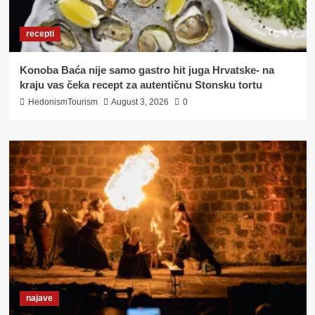
recepti
Konoba Baća nije samo gastro hit juga Hrvatske- na
kraju vas čeka recept za autentičnu Stonsku tortu
HedonismTourism
August 3, 2026
0
najave